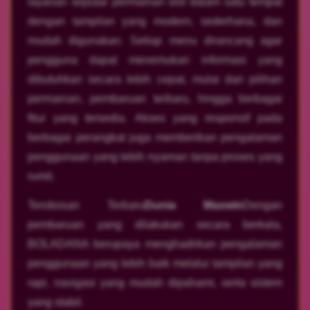
layanan seputar permainan slot dalam satu tempat
dengan tampilan yang modern, sederhana, dan
mudah digunakan. Setiap menu dirancang agar
pengguna dapat menemukan informasi yang
dibutuhkan secara lebih cepat, mulai dari pilihan
permainan, pembaruan terbaru, hingga berbagai
fitur yang tersedia. Akses yang responsif pada
berbagai perangkat juga memberikan pengalaman
penggunaan yang lebih nyaman tanpa proses yang
rumit.
Terobosan Terbaru
Dunia Maxwin
Dengan
pembaruan yang dilakukan secara berkala,
BOLADANA berupaya menghadirkan pengalaman
penggunaan yang lebih baik melalui tampilan yang
rapi, navigasi yang mudah dipahami, serta sistem
yang stabil.