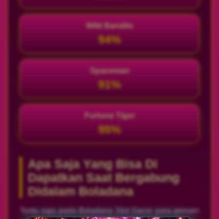
Wild Bandito
94%
Spaceman
91%
Fortune Tiger
95%
Apa Saja Yang Bisa Di
Dapatkan Saat Bergabung
Didalam Boladana
Tentu saja pada Boladana Slot Gacor para pemain