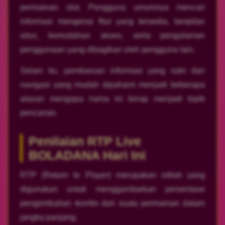
permainan slot. Pengguna umumnya mencari
informasi mengenai fitur yang tersedia, tampilan
situs, kemudahan akses, serta pengalaman
penggunaan yang dibagikan oleh pengguna lain.
Selain itu, pembaruan informasi yang rutin dan
navigasi yang mudah dipahami menjadi beberapa
alasan mengapa nama ini kerap menjadi topik
pencarian.
Penilaian RTP Live
BOLADANA Hari Ini
RTP (Return to Player) merupakan istilah yang
digunakan untuk menggambarkan persentase
pengembalian teoritis dari suatu permainan dalam
jangka panjang.