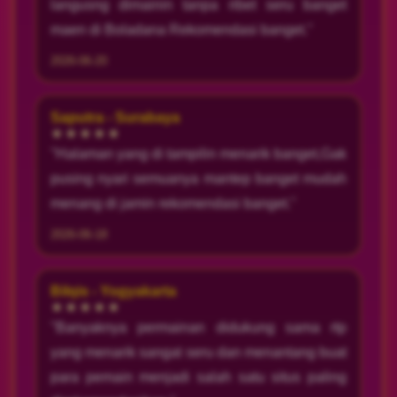
langusng dimainin tanpa ribet seru banget
maen di Boladana Rekomendasi banget."
2026-06-20
Saputra - Surabaya
★★★★★
"Halaman yang di tampilin menarik banget,Gak
pusing nyari semuanya mantep banget mudah
menang di jamin rekomendasi banget."
2026-06-18
Bilqis - Yogyakarta
★★★★★
"Banyaknya permainan didukung sama rtp
yang menarik sangat seru dan menantang buat
para pemain menjadi salah satu situs paling