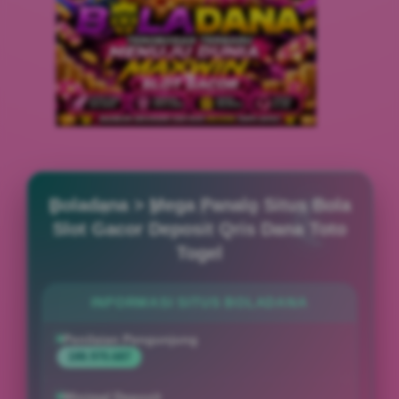
Boladana > Mega Panalo Situs Bola
Slot Gacor Deposit Qris Dana Toto
Togel
INFORMASI SITUS BOLADANA
Penilaian Pengunjung
188.970.687
Minimal Deposit