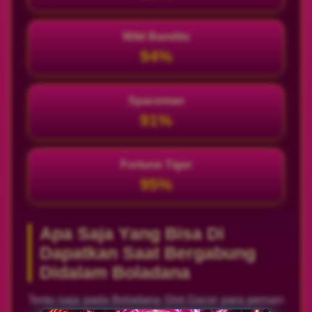
Wild Bandito
94%
Spaceman
91%
Fortune Tiger
95%
Apa Saja Yang Bisa Di
Dapatkan Saat Bergabung
Didalam Boladana
Tentu saja pada Boladana Slot Gacor para pemain