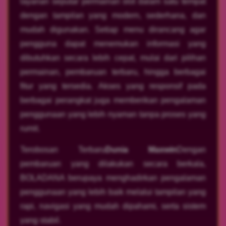
layanan seputar permainan slot dalam satu tempat
dengan tampilan yang modern, sederhana, dan
mudah digunakan. Setiap menu dirancang agar
pengguna dapat menemukan informasi yang
dibutuhkan secara lebih cepat, mulai dari pilihan
permainan, pembaruan terbaru, hingga berbagai
fitur yang tersedia. Akses yang responsif pada
berbagai perangkat juga memberikan pengalaman
penggunaan yang lebih nyaman tanpa proses yang
rumit.
Terobosan Terbaru
Dunia Maxwin
Dengan
pembaruan yang dilakukan secara berkala,
BOLADANA berupaya menghadirkan pengalaman
penggunaan yang lebih baik melalui tampilan yang
rapi, navigasi yang mudah dipahami, serta sistem
yang stabil.