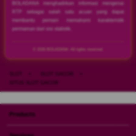
BOLADANA menghadirkan informasi mengenai
RTP sebagai salah satu acuan yang dapat
membantu pemain memahami karakteristik
permainan dari sisi statistik.
© 2026 BOLADANA. All rights reserved.
SLOT
>
SLOT GACOR
>
SITUS SLOT GACOR
Buka
Footer Navigation
Products
Buka
Services