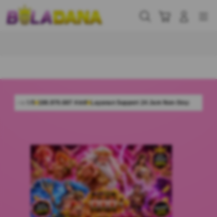
Skip
to
Cari
Troli
Login
Navigation
content
Buka Info Lebih Lanjut
Layanan Support 24 Jam Non-Stop