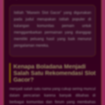
Istilah "Maxwin Slot Gacor" yang digunakan
pada judul merupakan istilah populer di
kalangan komunitas pemain untuk
menggambarkan permainan yang dianggap
memiliki peluang hasil yang baik menurut
pengalaman mereka.
Kenapa Boladana Menjadi
Salah Satu Rekomendasi Slot
Gacor?
menjadi salah satu nama yang cukup sering muncul
dalam pencarian karena banyak dibahas di
berbagai komunitas dan forum yang membahas