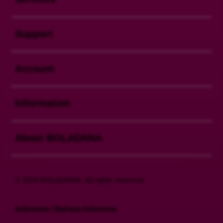
Buka
Support
Buka
Account
Buka
Information
Buka
About BOLADANA
© 2026 BOLADANA. All rights reserved.
Indonesia / Bahasa Indonesia