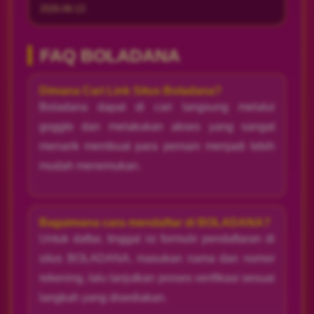
2026-06-13
FAQ BOLADANA
Dimana Cari Link Situs Boladana?
Boladana dapat di cari langsung melalui
goggle dan melakukan akses yang sangat
menarik membuat para pemain menjadi lebih
mudah menemukan.
Bagaimana cara mendaftar di BOLADANA?
Untuk daftar, tinggal isi formulir pendaftaran di
situs BOLADANA, masukan nama dan nomor
rekening, lalu lanjutkan proses verifikasi sesuai
langkah yang disediakan.