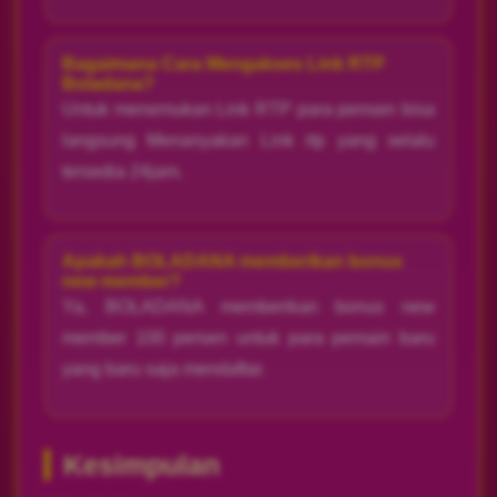
Bagaimana Cara Mengakses Link RTP
Boladana?
Untuk menemukan Link RTP para pemain bisa
langsung Menanyakan Link rtp yang selalu
tersedia 24jam.
Apakah BOLADANA memberikan bonus
new member?
Ya, BOLADANA memberikan bonus new
member 100 persen untuk para pemain baru
yang baru saja mendaftar.
Kesimpulan