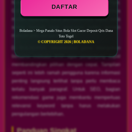
Neko, Wild Bandito, Spaceman, dan Fortune Tiger.
DAFTAR
Game-game tersebut populer karena tampilannya
mudah dipahami, ritme permainannya cepat, serta
sering menjadi topik pencarian ketika pemain
Boladana > Mega Panalo Situs Bola Slot Gacor Deposit Qris Dana
mencari pola slot gacor terbaru.
Toto Togel
© COPYRIGHT 2026 | BOLADANA
Di BOLADANA, rekomendasi game ditampilkan
bersama indikator RTP agar pengunjung dapat
membandingkan pilihan dengan cepat. Tampilan
seperti ini lebih ramah pengguna karena informasi
penting langsung terlihat tanpa perlu membaca
terlalu banyak paragraf. Untuk SEO, bagian
rekomendasi game juga membantu memperluas
relevansi keyword tanpa harus melakukan
pengulangan berlebihan.
Panduan Singkat