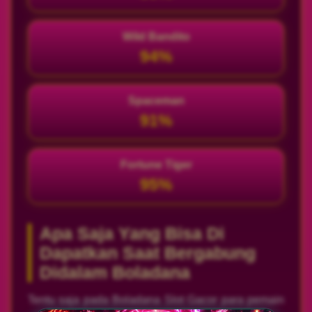
Wild Bandito
94%
Spaceman
91%
Fortune Tiger
95%
Apa Saja Yang Bisa Di
Dapatkan Saat Bergabung
Didalam Boladana
Tentu saja pada Boladana Slot Gacor para pemain