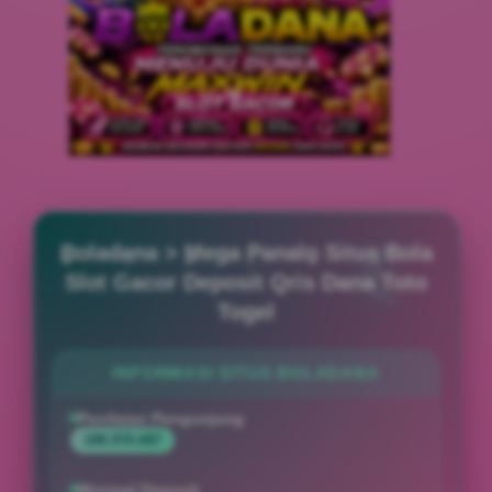
Boladana > Mega Panalo Situs Bola
Slot Gacor Deposit Qris Dana Toto
Togel
INFORMASI SITUS BOLADANA
Penilaian Pengunjung
188.970.687
Minimal Deposit