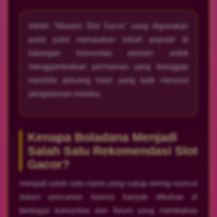
Istilah "Maxwin Slot Gacor" yang digunakan
pada judul merupakan istilah populer di
kalangan komunitas pemain untuk
menggambarkan permainan yang dianggap
memiliki peluang hasil yang baik menurut
pengalaman mereka.
Kenapa Boladana Menjadi
Salah Satu Rekomendasi Slot
Gacor?
menjadi salah satu nama yang cukup sering muncul
dalam pencarian karena banyak dibahas di
berbagai komunitas dan forum yang membahas