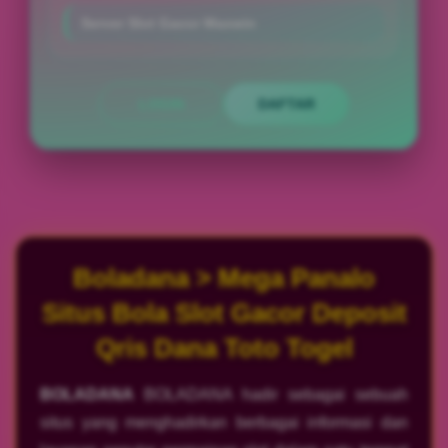
Server Slot Gacor Maxwin
LOGIN
DAFTAR
Layer Popup Close
Boladana > Mega Panalo
Situs Bola Slot Gacor Deposit
Qris Dana Toto Togel
BOLADANA
BOLADANA hadir sebagai sebuah
situs yang menghadirkan berbagai informasi dan