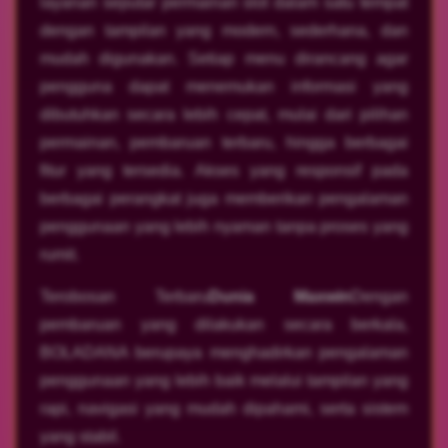
layanan seputar permainan slot dalam satu tempat
dengan tampilan yang modern, sederhana, dan
mudah digunakan. Setiap menu dirancang agar
pengguna dapat menemukan informasi yang
dibutuhkan secara lebih cepat, mulai dari pilihan
permainan, pembaruan terbaru, hingga berbagai
fitur yang tersedia. Akses yang responsif pada
berbagai perangkat juga memberikan pengalaman
penggunaan yang lebih nyaman tanpa proses yang
rumit.
Terobosan Terbaru
Dunia Maxwin
Dengan
pembaruan yang dilakukan secara berkala,
BOLADANA berupaya menghadirkan pengalaman
penggunaan yang lebih baik melalui tampilan yang
rapi, navigasi yang mudah dipahami, serta sistem
yang stabil.