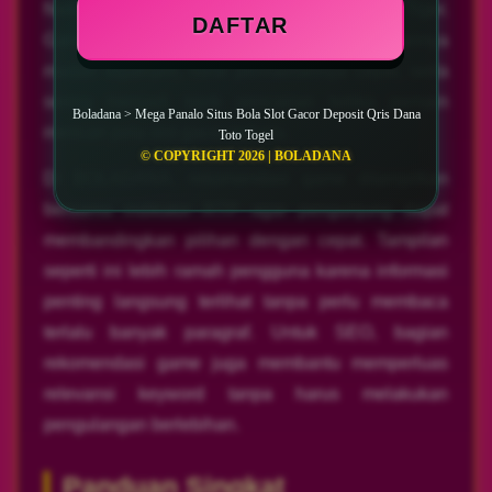
Neko, Wild Bandito, Spaceman, dan Fortune Tiger.
DAFTAR
Game-game tersebut populer karena tampilannya
mudah dipahami, ritme permainannya cepat, serta
sering menjadi topik pencarian ketika pemain
Boladana > Mega Panalo Situs Bola Slot Gacor Deposit Qris Dana
mencari pola slot gacor terbaru.
Toto Togel
© COPYRIGHT 2026 | BOLADANA
Di BOLADANA, rekomendasi game ditampilkan
bersama indikator RTP agar pengunjung dapat
membandingkan pilihan dengan cepat. Tampilan
seperti ini lebih ramah pengguna karena informasi
penting langsung terlihat tanpa perlu membaca
terlalu banyak paragraf. Untuk SEO, bagian
rekomendasi game juga membantu memperluas
relevansi keyword tanpa harus melakukan
pengulangan berlebihan.
Panduan Singkat