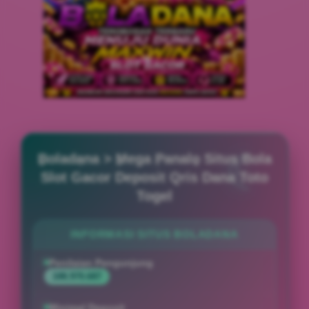
Boladana > Mega Panalo Situs Bola
Slot Gacor Deposit Qris Dana Toto
Togel
INFORMASI SITUS BOLADANA
Penilaian Pengunjung
188.970.687
Minimal Deposit