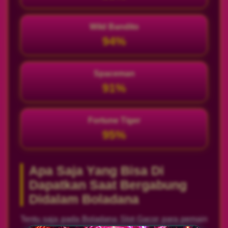
Wild Bandito
94%
Spaceman
91%
Fortune Tiger
95%
Apa Saja Yang Bisa Di
Dapatkan Saat Bergabung
Didalam Boladana
Tentu saja pada Boladana Slot Gacor para pemain