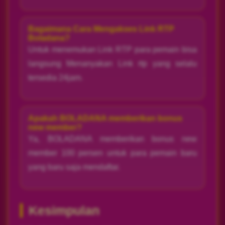
Bagaimana Cara Mengakses Link RTP
Boladana?
Untuk menemukan Link RTP para pemain bisa
langsung Menanyakan Link rtp yang selalu
tersedia 24jam.
Apakah BOLADANA memberikan bonus
new member?
Ya, BOLADANA memberikan bonus new
member 100 persen untuk para pemain baru
yang baru saja mendaftar.
Kesimpulan