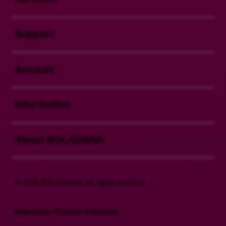
Buka
Support
Buka
Account
Buka
Information
Buka
About BOLADANA
© 2026 BOLADANA. All rights reserved.
Indonesia / Bahasa Indonesia