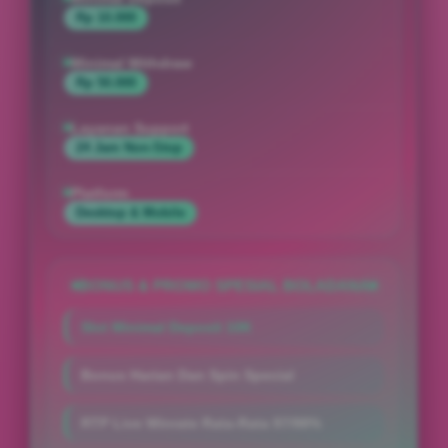
Rp 10.000
Minimal Withdraw
Rp 50.000
Layanan Support
24 Jam Non-Stop
Platform
Desktop & Mobile
BONUS & PROMO SPESIAL BOLADANA
Slot Minimal Deposit 10K
Bonus Harian Dan Spin Special
RTP Live Winrate Rata-Rata 97/98%