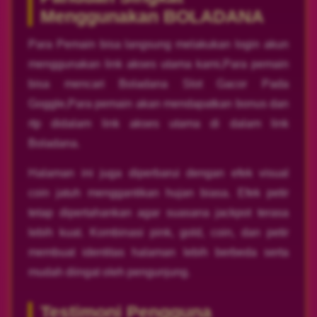
Menggunakan BOLADANA
Para Pemain bisa langsung melakukan login akun
menggunakan link akses utama kami,Para pemain
bisa mencari Boladana Slot Gacor Pada
Goggle,Para pemain akan mendapatkan bonus dan
rtp didalam link akses utama di dalam link
Boladana.
Halaman ini juga diperbarui dengan efek visual
coin jatuh menggantikan hujan biasa. Efek petir
tetap dipertahankan agar suasana jackpot terasa
lebih kuat. Kombinasi pink, gold, coin, dan petir
membuat identitas halaman lebih berbeda serta
mudah diingat oleh pengunjung.
Testimoni Pengguna