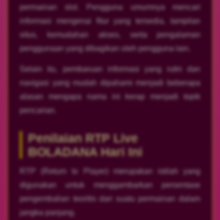
permainan slot. Pengguna umumnya mencari
informasi mengenai fitur yang tersedia, tampilan
situs, kemudahan akses, serta pengalaman
penggunaan yang dibagikan oleh pengguna lain.
Selain itu, pembaruan informasi yang rutin dan
navigasi yang mudah dipahami menjadi beberapa
alasan mengapa nama ini kerap menjadi topik
pencarian.
Penilaian RTP Live
BOLADANA Hari Ini
RTP (Return to Player) merupakan istilah yang
digunakan untuk menggambarkan persentase
pengembalian teoritis dari suatu permainan dalam
jangka panjang.