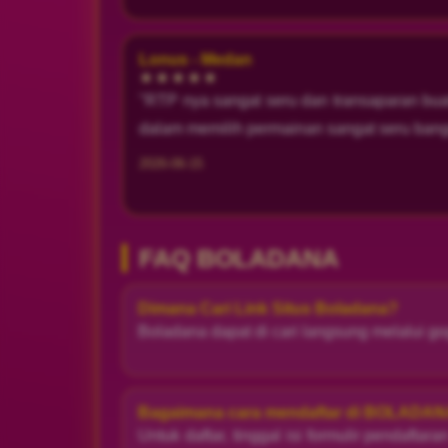
Lonus - Medan
★★★★★
"RTP nya sangat seru dan transaparan bua
dalam memilih permainan sangat seru bange
2026-06-15
FAQ BOLADANA
Dimana Cari Link Situs Boladana?
Boladana dapat di cari langsung melalui
Bagaimana cara mendaftar di BOLADA
Untuk daftar, tinggal isi formulir pendaft