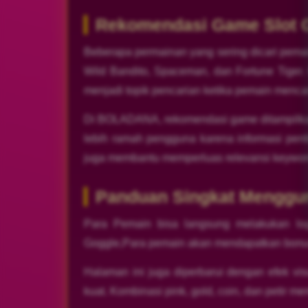
Rekomendasi Game Slot 
Beberapa permainan yang sering dicari pemai
Wild Bandito, Spaceman, dan Fortune Tiger.
menjadi topik pencarian ketika pemain mencari
Di BOLADANA, rekomendasi game ditampilkan 
lebih ramah pengguna karena informasi pent
juga membantu memperluas relevansi keywor
Panduan Singkat Mengg
Para Pemain bisa langsung melakukan lo
Goggle,Para pemain akan mendapatkan bonus 
Halaman ini juga diperbarui dengan efek vis
kuat. Kombinasi pink, gold, coin, dan petir m