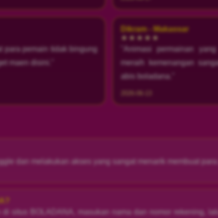
Dikram - Makassar
★★★★★
t para pemain tidak bingung
"Animasi permainan yan
t maen disini."
meraih kemenangan sanga
abis boladana."
2026-06-13
 goggle dan melakukan akses yang sangat menarik membuat pa
NA?
aran di situs BOLADANA, masukan nama dan nomor rekening, lalu