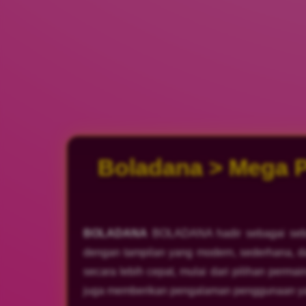
Layer Popup Close
Boladana > Mega P
BOLADANA
BOLADANA hadir sebagai sebua
dengan tampilan yang modern, sederhana, 
secara lebih cepat, mulai dari pilihan perma
juga memberikan pengalaman penggunaan yan