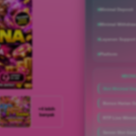
Minimal Deposit
Minimal Withdra
Layanan Support
Platform
BONU
Slot Minimal De
Bonus Harian D
+4 lebih
banyak
RTP Live Winra
Server Slot Ga