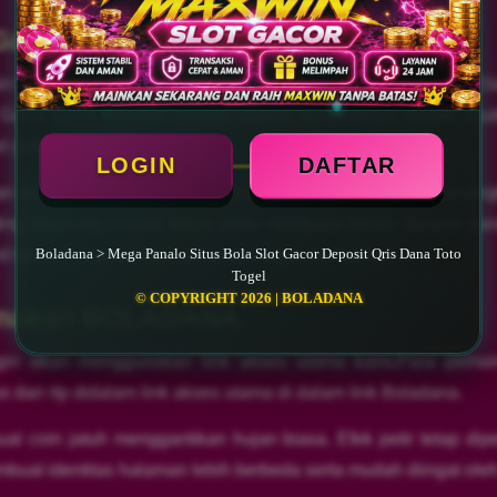
Gacor Populer
n Indonesia antara lain Mahjong Ways 2, Gates of Olympus, St
 Game-game tersebut populer karena tampilannya mudah dipah
 pola slot gacor terbaru.
LOGIN
DAFTAR
bersama indikator RTP agar pengunjung dapat membandingkan
ing langsung terlihat tanpa perlu membaca terlalu banyak p
d tanpa harus melakukan pengulangan berlebihan.
Boladana > Mega Panalo Situs Bola Slot Gacor Deposit Qris Dana Toto
Togel
© COPYRIGHT 2026 | BOLADANA
unakan BOLADANA
gin akun menggunakan link akses utama kami,Para pemai
dan rtp didalam link akses utama di dalam link Boladana.
ual coin jatuh menggantikan hujan biasa. Efek petir tetap dip
embuat identitas halaman lebih berbeda serta mudah diingat ol