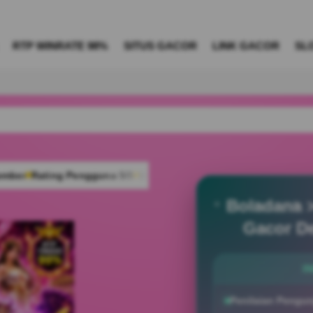
RTP WINRATE 98%
SITUS GACOR
LINK GACOR
SL
.970.687 Aktif
Layanan Support 24 Jam Non-Stop
Boladana >
Gacor De
I
Penilaian Pengu