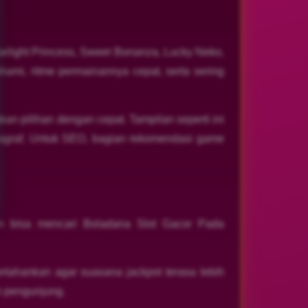
arlight Princess, Sweet Bonanza, Lucky Neko,
ami, ritme permainannya cepat, serta sering
 pilihan dengan cepat. Tampilan seperti ini
aragraf. Untuk SEO, bagian rekomendasi game
n bisa mencari Boladana Slot Gacor Pada
ertahankan agar suasana jackpot terasa lebih
eh pengunjung.