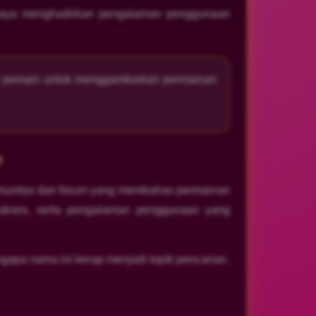
paya menghadirkan pengalaman penggunaan
tas pemain untuk menggambarkan permainan
?
komunitas dan forum yang membahas permainan
n akses, serta pengalaman penggunaan yang
gapa nama ini kerap menjadi topik pencarian.