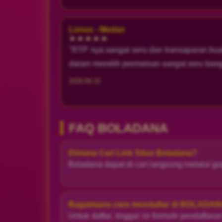
Lonus - Medan
★★★★★
"RTP nya sangat seru dan transaparan bua
dalam memilih permainan sangat seru bange
2026-06-15
FAQ BOLADANA
Dimana Cari Link Situs Boladana?
Boladana dapat di cari langsung melalui
Bagaimana cara mendaftar di BOLADA
Untuk daftar, tinggal isi formulir pendaft