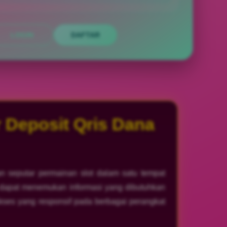
LOGIN
DAFTAR
 Deposit Qris Dana
 seputar permainan slot dalam satu tempat
dapat menemukan informasi yang dibutuhkan
 Akses yang responsif pada berbagai perangkat