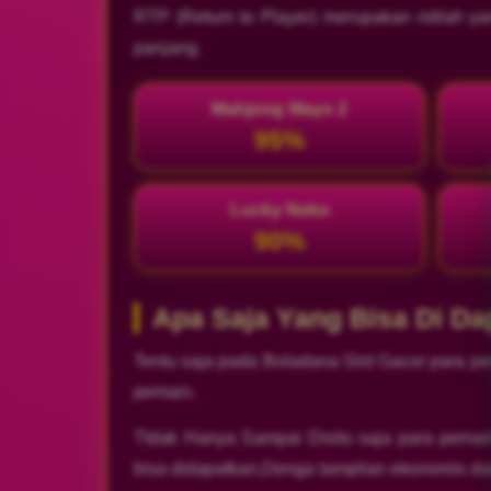
RTP (Return to Player) merupakan istilah y
panjang.
Mahjong Ways 2
95%
Lucky Neko
90%
Apa Saja Yang Bisa Di D
Tentu saja pada Boladana Slot Gacor para p
pemain.
TIdak Hanya Sampai Disitu saja para pema
bisa didapatkan,Denga tampilan ekonomis da