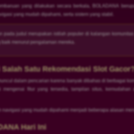
mbaruan yang dilakukan secara berkala, BOLADANA beru
avigasi yang mudah dipahami, serta sistem yang stabil.
kan pada judul merupakan istilah populer di kalangan komuni
g baik menurut pengalaman mereka.
 Salah Satu Rekomendasi Slot Gacor
muncul dalam pencarian karena banyak dibahas di berbagai 
 mengenai fitur yang tersedia, tampilan situs, kemudaha
dan navigasi yang mudah dipahami menjadi beberapa alasan men
DANA Hari Ini