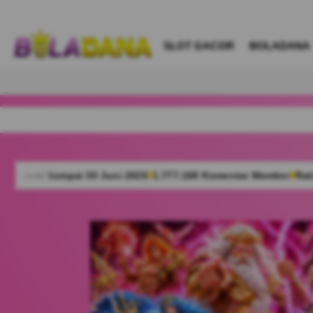
Skip
to
content
SLOT GACOR
BOLADANA
Buka Info Lebih Lanjut
26
1.777.168 Komentar Member
Rating Pengguna 5/5
188.970.68