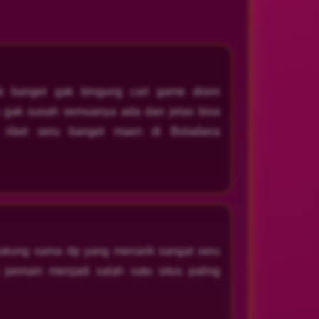
 banget gak bingung cari game disini
 gak susah semuanya ada dan jelas bisa
a ribet seru banget maen di Boladana
ukung sama rtp yang menarik sangat seru
pemain menjadi salah satu situs paling