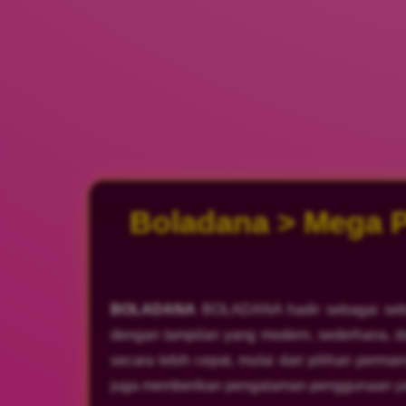
Layer Popup Close
Boladana > Mega P
BOLADANA
BOLADANA hadir sebagai sebua
dengan tampilan yang modern, sederhana, 
secara lebih cepat, mulai dari pilihan perma
juga memberikan pengalaman penggunaan yan