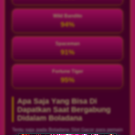
Wild Bandito
94%
Spaceman
91%
Fortune Tiger
95%
Apa Saja Yang Bisa Di
Dapatkan Saat Bergabung
Didalam Boladana
Tentu saja pada Boladana Slot Gacor para pemain