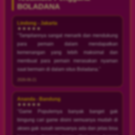
BOLADANA
Lindong - Jakarta
★★★★★
"Tampilannya sangat menarik dan mendukung
para pemain dalam mendapatkan
kemenangan yang lebih maksimal dan
membuat para pemain merasakan nyaman
saat bermain di dalam situs Boladana."
2026-06-21
Ananda - Bandung
★★★★★
"Game Populernya banyak banget gak
bingung cari game disini semuanya mudah di
akses gak susah semuanya ada dan jelas bisa