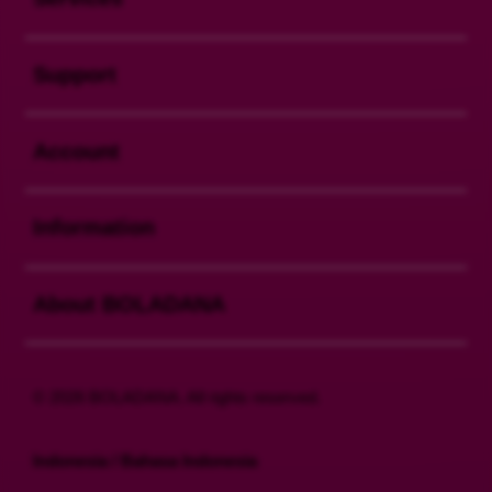
Buka
Support
Buka
Account
Buka
Information
Buka
About BOLADANA
© 2026 BOLADANA. All rights reserved.
Indonesia / Bahasa Indonesia