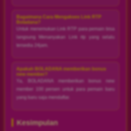
Bagaimana Cara Mengakses Link RTP
Boladana?
Untuk menemukan Link RTP para pemain bisa
langsung Menanyakan Link rtp yang selalu
tersedia 24jam.
Apakah BOLADANA memberikan bonus
new member?
Ya, BOLADANA memberikan bonus new
member 100 persen untuk para pemain baru
yang baru saja mendaftar.
Kesimpulan