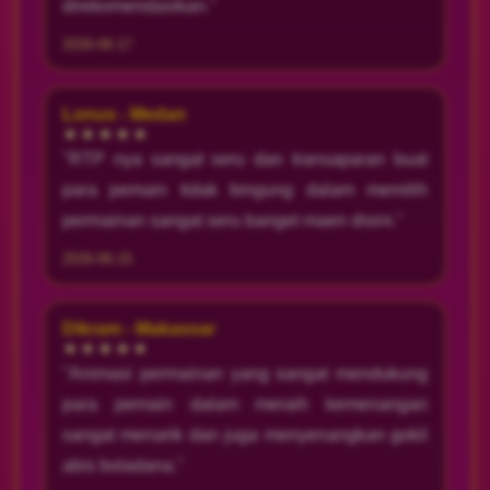
direkomendasikan."
2026-06-17
Lonus - Medan
★★★★★
"RTP nya sangat seru dan transaparan buat
para pemain tidak bingung dalam memilih
permainan sangat seru banget maen disini."
2026-06-15
Dikram - Makassar
★★★★★
"Animasi permainan yang sangat mendukung
para pemain dalam meraih kemenangan
sangat menarik dan juga menyenangkan gokil
abis boladana."