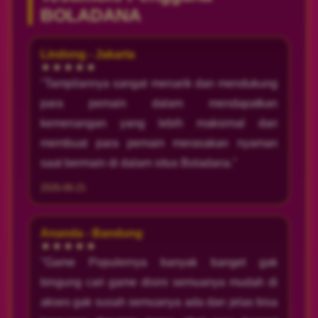
BOLADANA
Lindong - Jakarta
★★★★★
"Tampilannya sangat menarik dan mendukung
para pemain dalam mendapatkan
kemenangan yang lebih maksimal dan
membuat para pemain merasakan nyaman
saat bermain di dalam situs Boladana."
2026-06-21
Ananda - Bandung
★★★★★
"Game Populernya banyak banget gak
bingung cari game disini semuanya mudah di
akses gak susah semuanya ada dan jelas bisa