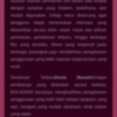
layanan seputar permainan slot dalam satu tempat
dengan tampilan yang modern, sederhana, dan
mudah digunakan. Setiap menu dirancang agar
pengguna dapat menemukan informasi yang
dibutuhkan secara lebih cepat, mulai dari pilihan
permainan, pembaruan terbaru, hingga berbagai
fitur yang tersedia. Akses yang responsif pada
berbagai perangkat juga memberikan pengalaman
penggunaan yang lebih nyaman tanpa proses yang
rumit.
Terobosan Terbaru
Dunia Maxwin
Dengan
pembaruan yang dilakukan secara berkala,
BOLADANA berupaya menghadirkan pengalaman
penggunaan yang lebih baik melalui tampilan yang
rapi, navigasi yang mudah dipahami, serta sistem
yang stabil.