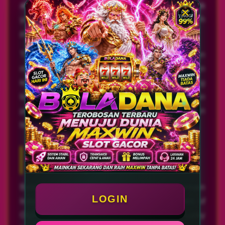
akan mendapatkan berbagai macam bonus bonus
yang sangat menarik yang bisa di mainkan oleh
para pemain.
TIdak Hanya Sampai Disitu saja para pemain akan
mendapatkan berbagai rtp yang sangat tinggi dan
kemenangan maksimal yang sangat mudah yang
bisa didapatkan,Denga tampilan ekonomis dan
permainan yang sangat inovatif,Para pemain akan
bermain dengan rasa nyaman.
Rekomendasi Game Slot
Gacor Populer
Beberapa permainan yang sering dicari pemain
LOGIN
Indonesia antara lain Mahjong Ways 2, Gates of
Olympus, Starlight Princess, Sweet Bonanza, Lucky