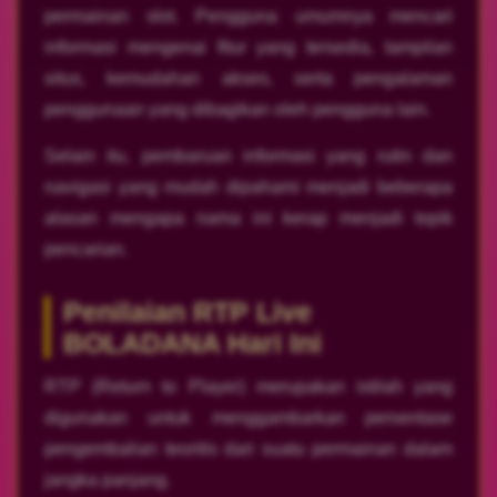
permainan slot. Pengguna umumnya mencari
informasi mengenai fitur yang tersedia, tampilan
situs, kemudahan akses, serta pengalaman
penggunaan yang dibagikan oleh pengguna lain.
Selain itu, pembaruan informasi yang rutin dan
navigasi yang mudah dipahami menjadi beberapa
alasan mengapa nama ini kerap menjadi topik
pencarian.
Penilaian RTP Live
BOLADANA Hari Ini
RTP (Return to Player) merupakan istilah yang
digunakan untuk menggambarkan persentase
pengembalian teoritis dari suatu permainan dalam
jangka panjang.