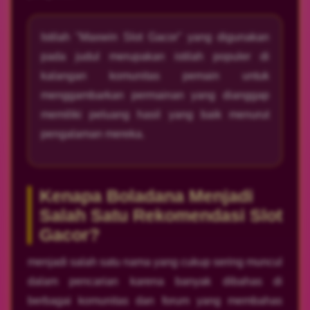
Istilah "Maxwin Slot Gacor" yang digunakan
pada judul merupakan istilah populer di
kalangan komunitas pemain untuk
menggambarkan permainan yang dianggap
memiliki peluang hasil yang baik menurut
pengalaman mereka.
Kenapa Boladana Menjadi
Salah Satu Rekomendasi Slot
Gacor?
menjadi salah satu nama yang cukup sering muncul
dalam pencarian karena banyak dibahas di
berbagai komunitas dan forum yang membahas