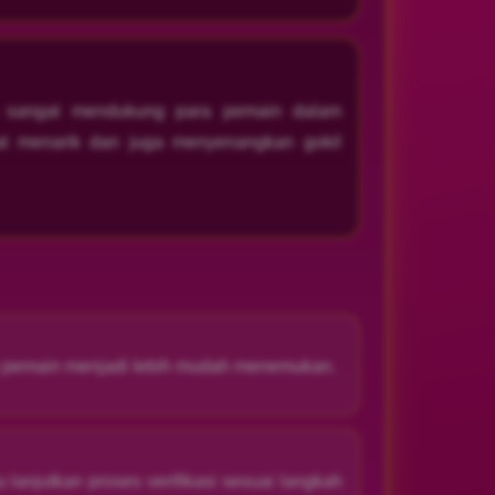
g sangat mendukung para pemain dalam
t menarik dan juga menyenangkan gokil
ra pemain menjadi lebih mudah menemukan.
 lanjutkan proses verifikasi sesuai langkah