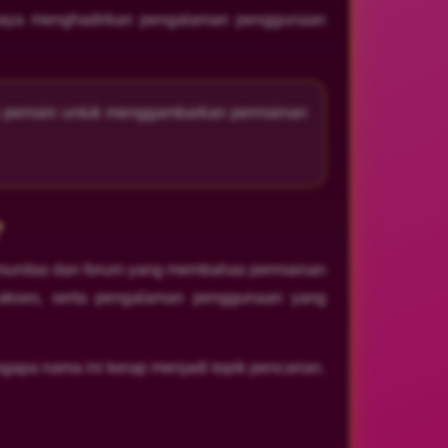
paya menghadirkan pengalaman penggunaan
tas pemain untuk menggambarkan permainan
?
komunitas dan forum yang membahas permainan
n akses, serta pengalaman penggunaan yang
gapa nama ini kerap menjadi topik pencarian.