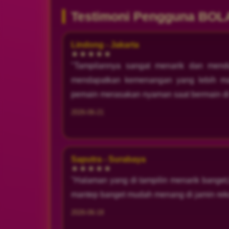
Testimoni Pengguna BO
Lindong - Jakarta
★★★★★
"Tampilannya sangat menarik dan men
mendapatkan kemenangan yang lebih m
pemain merasakan nyaman saat bermain di 
2026-06-21
Saputra - Surabaya
★★★★★
"Halaman yang di tampilin menarik banget
mantep banget mudah menang di jamin rek
2026-06-18