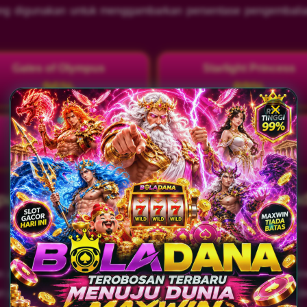
ang digunakan untuk menggambarkan persentase pengembalian
Gates of Olympus
Starlight Princess
96%
89%
Wild Bandito
Spaceman
94%
91%
apatkan Saat Bergabung Didalam Bola
emain akan mendapatkan berbagai macam bonus bonus yang sa
in akan mendapatkan berbagai rtp yang sangat tinggi dan k
n permainan yang sangat inovatif,Para pemain akan bermain 