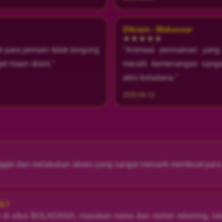
Dikram - Makassar
★★★★★
t para pemain tidak bingung
"Animasi permainan yan
t maen disini."
meraih kemenangan sanga
abis boladana."
2026-06-13
 goggle dan melakukan akses yang sangat menarik membuat pa
NA?
aran di situs BOLADANA, masukan nama dan nomor rekening, lalu