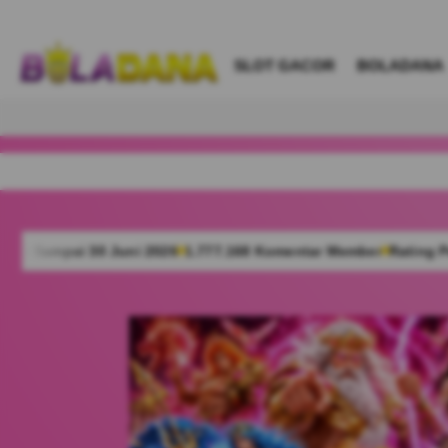
Skip
to
content
SLOT GACOR
BOLADANA
Buka Info Lebih Lanjut
26
1.777.168 Komentar Member
Rating Pengguna 5/5
188.970.68