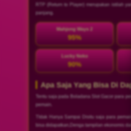
RTP (Return to Player) merupakan istilah y
panjang.
Mahjong Ways 2
95%
Lucky Neko
90%
Apa Saja Yang Bisa Di D
Tentu saja pada Boladana Slot Gacor para p
pemain.
TIdak Hanya Sampai Disitu saja para pema
bisa didapatkan,Denga tampilan ekonomis da