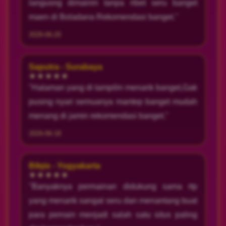
langusng dimainin tanpa ribet seru banget
maen di Boladana Rekomendasi banget."
2026-06-20
Saputra - Surabaya
★★★★★
"Halaman yang di tampilin menarik banget,Gak
pusing nyari semuanya mantep banget mudah
menang di jamin rekomendasi banget."
2026-06-18
Bilqis - Yogyakarta
★★★★★
"Banyaknya permainan didukung sama rtp
yang menarik sangat seru dan menantang buat
para pemain menjadi salah satu situs paling