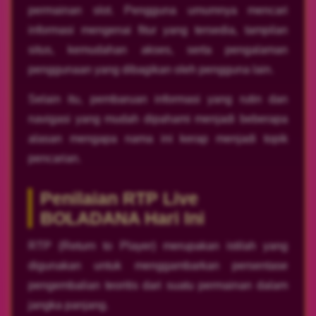
permainan slot. Pengguna umumnya mencari
informasi mengenai fitur yang tersedia, tampilan
situs, kemudahan akses, serta pengalaman
penggunaan yang dibagikan oleh pengguna lain.
Selain itu, pembaruan informasi yang rutin dan
navigasi yang mudah dipahami menjadi beberapa
alasan mengapa nama ini kerap menjadi topik
pencarian.
Penilaian RTP Live
BOLADANA Hari Ini
RTP (Return to Player) merupakan istilah yang
digunakan untuk menggambarkan persentase
pengembalian teoritis dari suatu permainan dalam
jangka panjang.