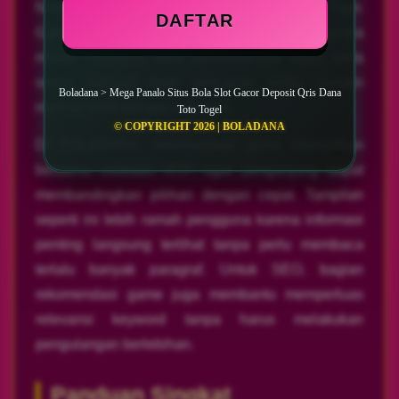
Neko, Wild Bandito, Spaceman, dan Fortune Tiger.
DAFTAR
Game-game tersebut populer karena tampilannya
mudah dipahami, ritme permainannya cepat, serta
sering menjadi topik pencarian ketika pemain
Boladana > Mega Panalo Situs Bola Slot Gacor Deposit Qris Dana
mencari pola slot gacor terbaru.
Toto Togel
© COPYRIGHT 2026 | BOLADANA
Di BOLADANA, rekomendasi game ditampilkan
bersama indikator RTP agar pengunjung dapat
membandingkan pilihan dengan cepat. Tampilan
seperti ini lebih ramah pengguna karena informasi
penting langsung terlihat tanpa perlu membaca
terlalu banyak paragraf. Untuk SEO, bagian
rekomendasi game juga membantu memperluas
relevansi keyword tanpa harus melakukan
pengulangan berlebihan.
Panduan Singkat