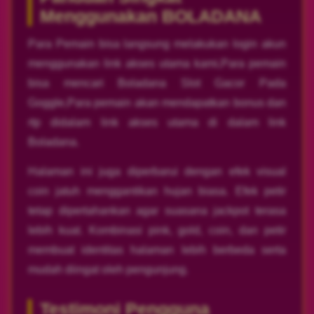
Menggunakan BOLADANA
Para Pemain bisa langsung melakukan login akun
menggunakan link akses utama kami,Para pemain
bisa mencari Boladana Slot Gacor Pada
Goggle,Para pemain akan mendapatkan bonus dan
rtp didalam link akses utama di dalam link
Boladana.
Halaman ini juga diperbarui dengan efek visual
coin jatuh menggantikan hujan biasa. Efek petir
tetap dipertahankan agar suasana jackpot terasa
lebih kuat. Kombinasi pink, gold, coin, dan petir
membuat identitas halaman lebih berbeda serta
mudah diingat oleh pengunjung.
Testimoni Pengguna