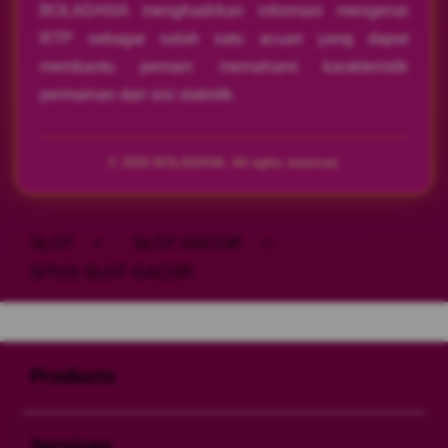
BOLADANA menghadirkan informasi mengenai
RTP sebagai salah satu acuan yang dapat
membantu pemain memahami karakteristik
permainan dari sisi statistik.
© 2026 BOLADANA. All rights reserved.
SLOT
>
SLOT GACOR
>
SITUS SLOT GACOR
Buka
Footer Navigation
Products
Buka
Services