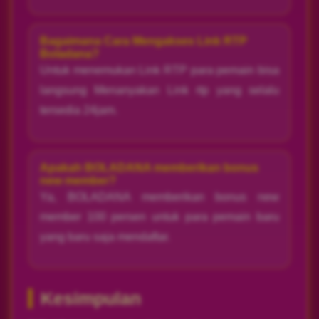
Bagaimana Cara Mengakses Link RTP
Boladana?
Untuk menemukan Link RTP para pemain bisa
langsung Menanyakan Link rtp yang selalu
tersedia 24jam.
Apakah BOLADANA memberikan bonus
new member?
Ya, BOLADANA memberikan bonus new
member 100 persen untuk para pemain baru
yang baru saja mendaftar.
Kesimpulan