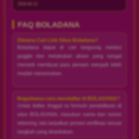
2026-06-13
FAQ BOLADANA
Dimana Cari Link Situs Boladana?
Boladana dapat di cari langsung melalui
goggle dan melakukan akses yang sangat
menarik membuat para pemain menjadi lebih
mudah menemukan.
Bagaimana cara mendaftar di BOLADANA?
Untuk daftar, tinggal isi formulir pendaftaran di
situs BOLADANA, masukan nama dan nomor
rekening, lalu lanjutkan proses verifikasi sesuai
langkah yang disediakan.