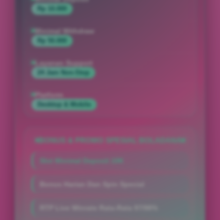
Rp 10.000
Minimal Withdraw
Rp 50.000
Layanan Support
24 Jam Non-Stop
Platform
Desktop & Mobile
BONUS & PROMO SPESIAL BOLADANA
Slot Minimal Deposit 10K
Bonus Harian Dan Spin Special
RTP Live Winrate Rata-Rata 97/98%