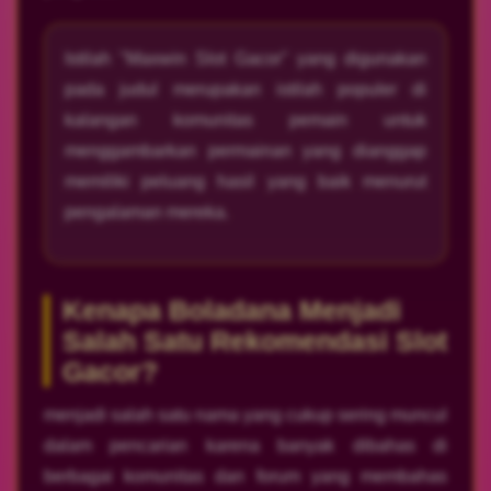
Istilah "Maxwin Slot Gacor" yang digunakan
pada judul merupakan istilah populer di
kalangan komunitas pemain untuk
menggambarkan permainan yang dianggap
memiliki peluang hasil yang baik menurut
pengalaman mereka.
Kenapa Boladana Menjadi
Salah Satu Rekomendasi Slot
Gacor?
menjadi salah satu nama yang cukup sering muncul
dalam pencarian karena banyak dibahas di
berbagai komunitas dan forum yang membahas