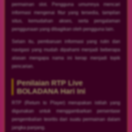
permainan slot. Pengguna umumnya mencari
informasi mengenai fitur yang tersedia, tampilan
situs, kemudahan akses, serta pengalaman
penggunaan yang dibagikan oleh pengguna lain.
Selain itu, pembaruan informasi yang rutin dan
navigasi yang mudah dipahami menjadi beberapa
alasan mengapa nama ini kerap menjadi topik
pencarian.
Penilaian RTP Live
BOLADANA Hari Ini
RTP (Return to Player) merupakan istilah yang
digunakan untuk menggambarkan persentase
pengembalian teoritis dari suatu permainan dalam
jangka panjang.