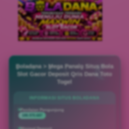
Boladana > Mega Panalo Situs Bola
Slot Gacor Deposit Qris Dana Toto
Togel
INFORMASI SITUS BOLADANA
Penilaian Pengunjung
188.970.687
Minimal Deposit