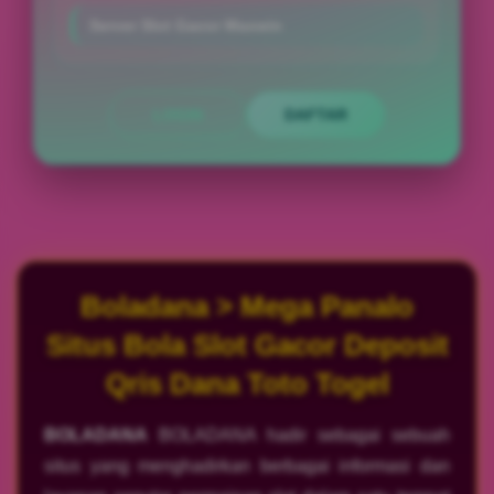
Server Slot Gacor Maxwin
LOGIN
DAFTAR
Layer Popup Close
Boladana > Mega Panalo
Situs Bola Slot Gacor Deposit
Qris Dana Toto Togel
BOLADANA
BOLADANA hadir sebagai sebuah
situs yang menghadirkan berbagai informasi dan