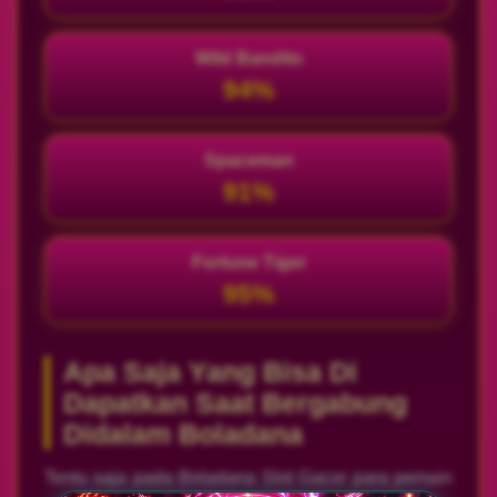
Wild Bandito
94%
Spaceman
91%
Fortune Tiger
95%
Apa Saja Yang Bisa Di
Dapatkan Saat Bergabung
Didalam Boladana
Tentu saja pada Boladana Slot Gacor para pemain