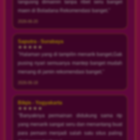
langusng dimainin tanpa ribet seru banget
maen di Boladana Rekomendasi banget."
2026-06-20
Saputra - Surabaya
★★★★★
"Halaman yang di tampilin menarik banget,Gak
pusing nyari semuanya mantep banget mudah
menang di jamin rekomendasi banget."
2026-06-18
Bilqis - Yogyakarta
★★★★★
"Banyaknya permainan didukung sama rtp
yang menarik sangat seru dan menantang buat
para pemain menjadi salah satu situs paling