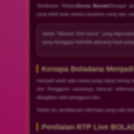
Terobosan Terbaru
Dunia Maxwin
Dengan pe
yang lebih baik melalui tampilan yang rapi, n
Istilah "Maxwin Slot Gacor" yang diguna
yang dianggap memiliki peluang hasil yan
Kenapa Boladana Menjadi
menjadi salah satu nama yang cukup sering 
slot. Pengguna umumnya mencari informasi
dibagikan oleh pengguna lain.
Selain itu, pembaruan informasi yang rutin 
Penilaian RTP Live BOLA