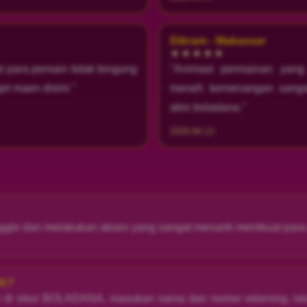
Dikram - Makassar
★★★★★
t para pemain tidak bingung
"Animasi permainan yan
t maen disini."
meraih kemenangan sanga
abis boladana."
2026-06-13
 goggle dan melakukan akses yang sangat menarik membuat pa
NA?
aran di situs BOLADANA, masukan nama dan nomor rekening, lalu