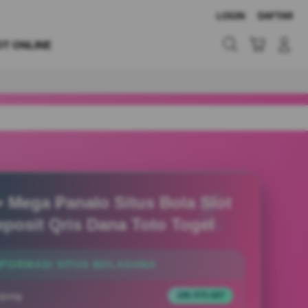
LOGIN
DAFTAR
Cari
Troli
Login/Sign-Up
OT ONLINE
Cari
 Mega Panalo Situs Bola Slot
posit Qris Dana Toto Togel
NFORMASI SITUS BOLADANA
njung
188.970.687