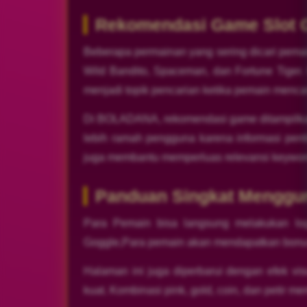
Rekomendasi Game Slot 
Beberapa permainan yang sering dicari pemai
Wild Bandito, Spaceman, dan Fortune Tiger.
menjadi topik pencarian ketika pemain mencari
Di BOLADANA, rekomendasi game ditampilkan 
lebih ramah pengguna karena informasi pent
juga membantu memperluas relevansi keywor
Panduan Singkat Mengg
Para Pemain bisa langsung melakukan lo
Goggle,Para pemain akan mendapatkan bonus 
Halaman ini juga diperbarui dengan efek vis
kuat. Kombinasi pink, gold, coin, dan petir m