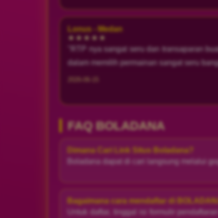
Lonus - Medan
★★★★★
"RTP nya sangat seru dan transaparan bua
dalam memilih permainan sangat seru bange
2026-06-15
FAQ BOLADANA
Dimana Cari Link Situs Boladana?
Boladana dapat di cari langsung melalui
Bagaimana cara mendaftar di BOLADA
Untuk daftar, tinggal isi formulir pendaft