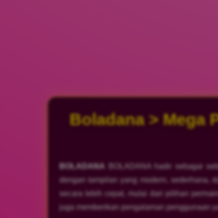
Layer Popup Close
Boladana > Mega P
BOLADANA
BOLADANA hadir sebagai sebua
dengan tampilan yang modern, sederhana, 
secara lebih cepat, mulai dari pilihan perma
juga memberikan pengalaman penggunaan yan