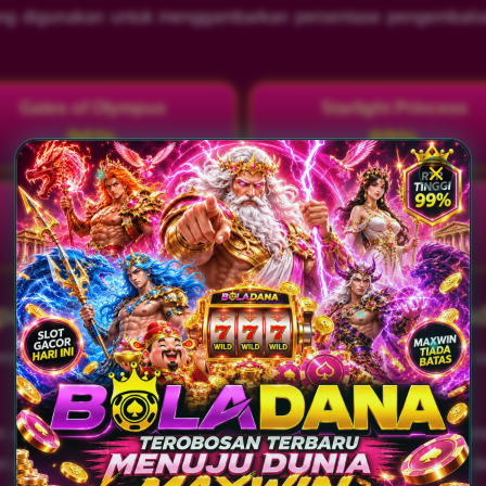
ang digunakan untuk menggambarkan persentase pengembalian
Gates of Olympus
Starlight Princess
96%
89%
Wild Bandito
Spaceman
94%
91%
apatkan Saat Bergabung Didalam Bola
emain akan mendapatkan berbagai macam bonus bonus yang sa
in akan mendapatkan berbagai rtp yang sangat tinggi dan k
n permainan yang sangat inovatif,Para pemain akan bermain 