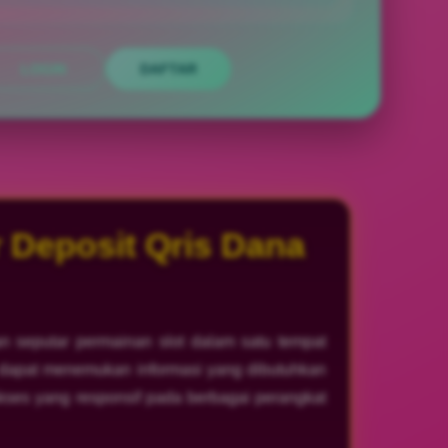
LOGIN
DAFTAR
 Deposit Qris Dana
 seputar permainan slot dalam satu tempat
dapat menemukan informasi yang dibutuhkan
 Akses yang responsif pada berbagai perangkat