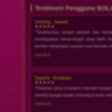
Testimoni Pengguna BO
Lindong - Jakarta
★★★★★
"Tampilannya sangat menarik dan men
mendapatkan kemenangan yang lebih m
pemain merasakan nyaman saat bermain di 
2026-06-21
Saputra - Surabaya
★★★★★
"Halaman yang di tampilin menarik banget
mantep banget mudah menang di jamin rek
2026-06-18