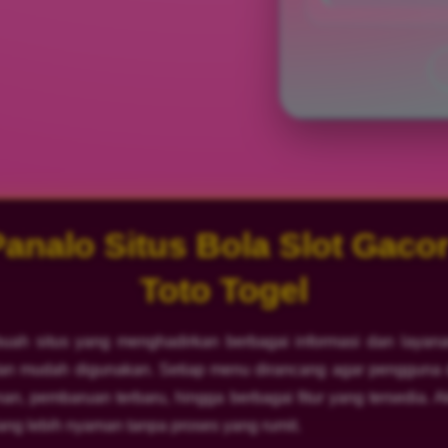
analo Situs Bola Slot Gacor
Toto Togel
h situs yang menghadirkan berbagai informasi dan layanan
dan mudah digunakan. Setiap menu dirancang agar pengguna 
inan, pembaruan terbaru, hingga berbagai fitur yang tersedia.
g lebih nyaman tanpa proses yang rumit.