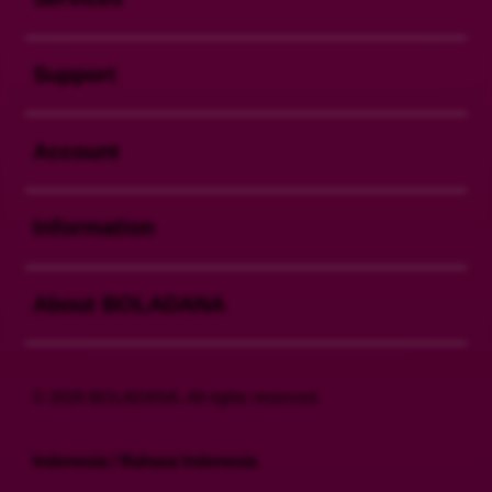
Buka
Support
Buka
Account
Buka
Information
Buka
About BOLADANA
© 2026 BOLADANA. All rights reserved.
Indonesia / Bahasa Indonesia