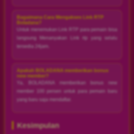
Bagaimana Cara Mengakses Link RTP
Boladana?
Untuk menemukan Link RTP para pemain bisa
langsung Menanyakan Link rtp yang selalu
tersedia 24jam.
Apakah BOLADANA memberikan bonus
new member?
Ya, BOLADANA memberikan bonus new
member 100 persen untuk para pemain baru
yang baru saja mendaftar.
Kesimpulan