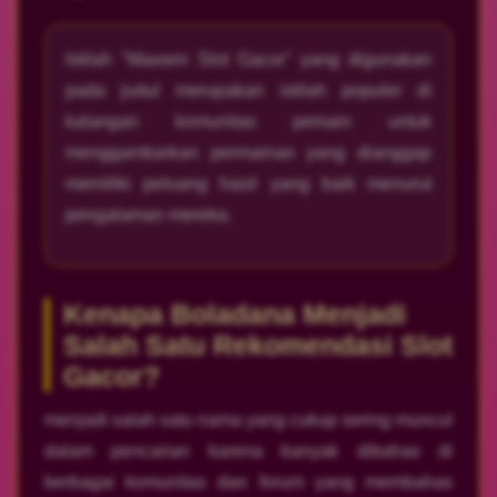
Istilah "Maxwin Slot Gacor" yang digunakan
pada judul merupakan istilah populer di
kalangan komunitas pemain untuk
menggambarkan permainan yang dianggap
memiliki peluang hasil yang baik menurut
pengalaman mereka.
Kenapa Boladana Menjadi
Salah Satu Rekomendasi Slot
Gacor?
menjadi salah satu nama yang cukup sering muncul
dalam pencarian karena banyak dibahas di
berbagai komunitas dan forum yang membahas