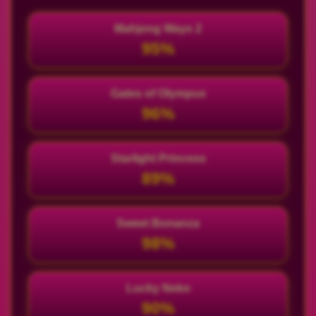
Mahjong Ways 2
95%
Gates of Olympus
96%
Starlight Princess
89%
Sweet Bonanza
98%
Lucky Neko
90%