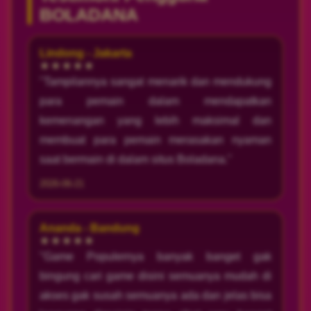
BOLADANA
Lindong - Jakarta
★★★★★
"Tampilannya sangat menarik dan mendukung
para pemain dalam mendapatkan
kemenangan yang lebih maksimal dan
membuat para pemain merasakan nyaman
saat bermain di dalam situs Boladana."
2026-06-21
Ananda - Bandung
★★★★★
"Game Populernya banyak banget gak
bingung cari game disini semuanya mudah di
akses gak susah semuanya ada dan jelas bisa