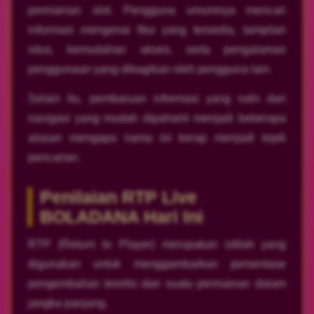
permainan slot. Pengguna umumnya mencari
informasi mengenai fitur yang tersedia, tampilan
situs, kemudahan akses, serta pengalaman
penggunaan yang dibagikan oleh pengguna lain.
Selain itu, pembaruan informasi yang rutin dan
navigasi yang mudah dipahami menjadi beberapa
alasan mengapa nama ini kerap menjadi topik
pencarian.
Penilaian RTP Live
BOLADANA Hari Ini
RTP (Return to Player) merupakan istilah yang
digunakan untuk menggambarkan persentase
pengembalian teoritis dari suatu permainan dalam
jangka panjang.