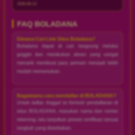
2026-06-13
FAQ BOLADANA
Dimana Cari Link Situs Boladana?
Boladana dapat di cari langsung melalui
goggle dan melakukan akses yang sangat
menarik membuat para pemain menjadi lebih
mudah menemukan.
Bagaimana cara mendaftar di BOLADANA?
Untuk daftar, tinggal isi formulir pendaftaran di
situs BOLADANA, masukan nama dan nomor
rekening, lalu lanjutkan proses verifikasi sesuai
langkah yang disediakan.