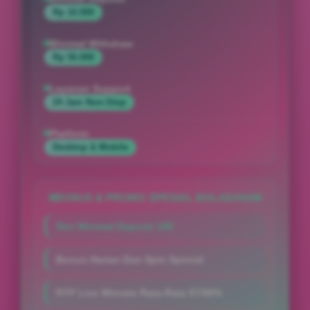
Rp 10.000
Minimal Withdraw
Rp 50.000
Layanan Support
24 Jam Non-Stop
Platform
Desktop & Mobile
BONUS & PROMO SPESIAL BOLADANA
Slot Minimal Deposit 10K
Bonus Harian Dan Spin Special
RTP Live Winrate Rata-Rata 97/98%