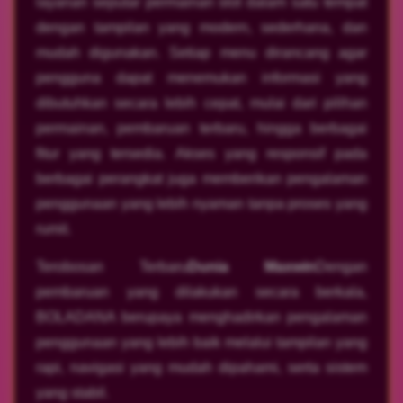
layanan seputar permainan slot dalam satu tempat
dengan tampilan yang modern, sederhana, dan
mudah digunakan. Setiap menu dirancang agar
pengguna dapat menemukan informasi yang
dibutuhkan secara lebih cepat, mulai dari pilihan
permainan, pembaruan terbaru, hingga berbagai
fitur yang tersedia. Akses yang responsif pada
berbagai perangkat juga memberikan pengalaman
penggunaan yang lebih nyaman tanpa proses yang
rumit.
Terobosan Terbaru
Dunia Maxwin
Dengan
pembaruan yang dilakukan secara berkala,
BOLADANA berupaya menghadirkan pengalaman
penggunaan yang lebih baik melalui tampilan yang
rapi, navigasi yang mudah dipahami, serta sistem
yang stabil.