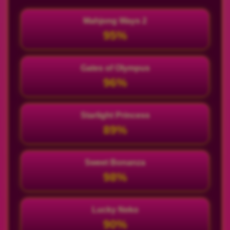
Mahjong Ways 2
95%
Gates of Olympus
96%
Starlight Princess
89%
Sweet Bonanza
98%
Lucky Neko
90%