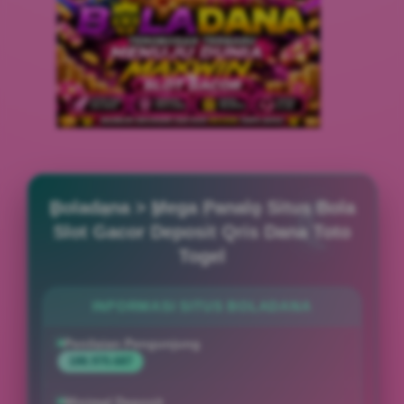
Boladana > Mega Panalo Situs Bola
Slot Gacor Deposit Qris Dana Toto
Togel
INFORMASI SITUS BOLADANA
Penilaian Pengunjung
188.970.687
Minimal Deposit