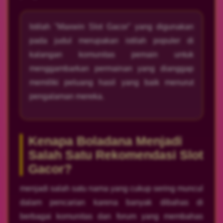
Istilah "Maxwin Slot Gacor" yang digunakan
pada judul merupakan istilah populer di
kalangan komunitas pemain untuk
menggambarkan permainan yang dianggap
memiliki peluang hasil yang baik menurut
pengalaman mereka.
Kenapa Boladana Menjadi
Salah Satu Rekomendasi Slot
Gacor?
menjadi salah satu nama yang cukup sering muncul
dalam pencarian karena banyak dibahas di
berbagai komunitas dan forum yang membahas