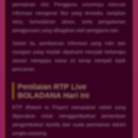
permainan slot. Pengguna umumnya mencari
informasi mengenai fitur yang tersedia, tampilan
situs, kemudahan akses, serta pengalaman
penggunaan yang dibagikan oleh pengguna lain.
Selain itu, pembaruan informasi yang rutin dan
navigasi yang mudah dipahami menjadi beberapa
alasan mengapa nama ini kerap menjadi topik
pencarian.
Penilaian RTP Live
BOLADANA Hari Ini
RTP (Return to Player) merupakan istilah yang
digunakan untuk menggambarkan persentase
pengembalian teoritis dari suatu permainan dalam
jangka panjang.