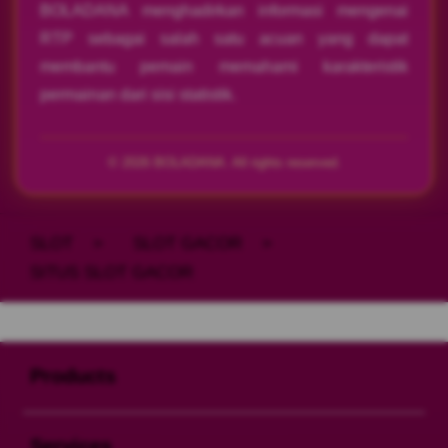
BOLADANA menghadirkan informasi mengenai
RTP sebagai salah satu acuan yang dapat
membantu pemain memahami karakteristik
permainan dari sisi statistik.
© 2026 BOLADANA. All rights reserved.
SLOT
>
SLOT GACOR
>
SITUS SLOT GACOR
Buka
Footer Navigation
Products
Buka
Services