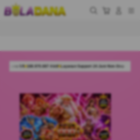
Skip
to
Cari
Troli
Login
Navigation
content
Buka Info Lebih Lanjut
 Aktif
Layanan Support 24 Jam Non-Stop