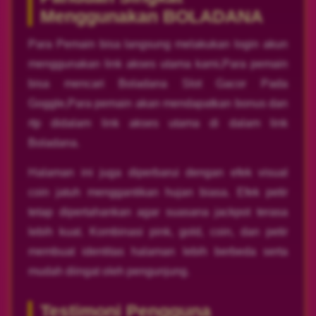
Menggunakan BOLADANA
Para Pemain bisa langsung melakukan login akun
menggunakan link akses utama kami,Para pemain
bisa mencari Boladana Slot Gacor Pada
Goggle,Para pemain akan mendapatkan bonus dan
rtp didalam link akses utama di dalam link
Boladana.
Halaman ini juga diperbarui dengan efek visual
coin jatuh menggantikan hujan biasa. Efek petir
tetap dipertahankan agar suasana jackpot terasa
lebih kuat. Kombinasi pink, gold, coin, dan petir
membuat identitas halaman lebih berbeda serta
mudah diingat oleh pengunjung.
Testimoni Pengguna