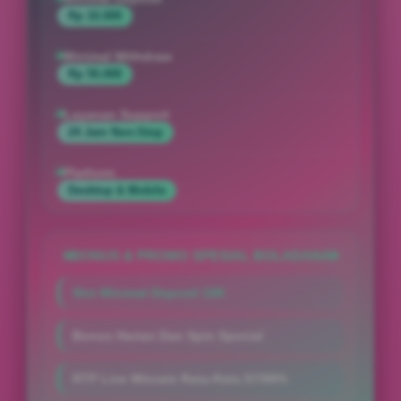
Rp 10.000
Minimal Withdraw
Rp 50.000
Layanan Support
24 Jam Non-Stop
Platform
Desktop & Mobile
BONUS & PROMO SPESIAL BOLADANA
Slot Minimal Deposit 10K
Bonus Harian Dan Spin Special
RTP Live Winrate Rata-Rata 97/98%