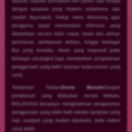
layanan seputar permainan slot dalam satu tempat
dengan tampilan yang modern, sederhana, dan
mudah digunakan. Setiap menu dirancang agar
pengguna dapat menemukan informasi yang
dibutuhkan secara lebih cepat, mulai dari pilihan
permainan, pembaruan terbaru, hingga berbagai
fitur yang tersedia. Akses yang responsif pada
berbagai perangkat juga memberikan pengalaman
penggunaan yang lebih nyaman tanpa proses yang
rumit.
Terobosan Terbaru
Dunia Maxwin
Dengan
pembaruan yang dilakukan secara berkala,
BOLADANA berupaya menghadirkan pengalaman
penggunaan yang lebih baik melalui tampilan yang
rapi, navigasi yang mudah dipahami, serta sistem
yang stabil.