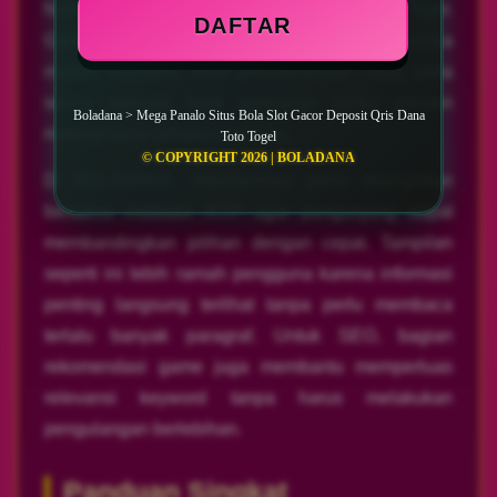
Neko, Wild Bandito, Spaceman, dan Fortune Tiger.
DAFTAR
Game-game tersebut populer karena tampilannya
mudah dipahami, ritme permainannya cepat, serta
sering menjadi topik pencarian ketika pemain
Boladana > Mega Panalo Situs Bola Slot Gacor Deposit Qris Dana
mencari pola slot gacor terbaru.
Toto Togel
© COPYRIGHT 2026 | BOLADANA
Di BOLADANA, rekomendasi game ditampilkan
bersama indikator RTP agar pengunjung dapat
membandingkan pilihan dengan cepat. Tampilan
seperti ini lebih ramah pengguna karena informasi
penting langsung terlihat tanpa perlu membaca
terlalu banyak paragraf. Untuk SEO, bagian
rekomendasi game juga membantu memperluas
relevansi keyword tanpa harus melakukan
pengulangan berlebihan.
Panduan Singkat