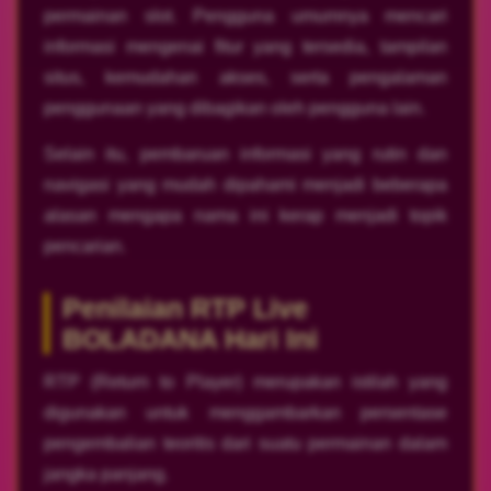
permainan slot. Pengguna umumnya mencari
informasi mengenai fitur yang tersedia, tampilan
situs, kemudahan akses, serta pengalaman
penggunaan yang dibagikan oleh pengguna lain.
Selain itu, pembaruan informasi yang rutin dan
navigasi yang mudah dipahami menjadi beberapa
alasan mengapa nama ini kerap menjadi topik
pencarian.
Penilaian RTP Live
BOLADANA Hari Ini
RTP (Return to Player) merupakan istilah yang
digunakan untuk menggambarkan persentase
pengembalian teoritis dari suatu permainan dalam
jangka panjang.