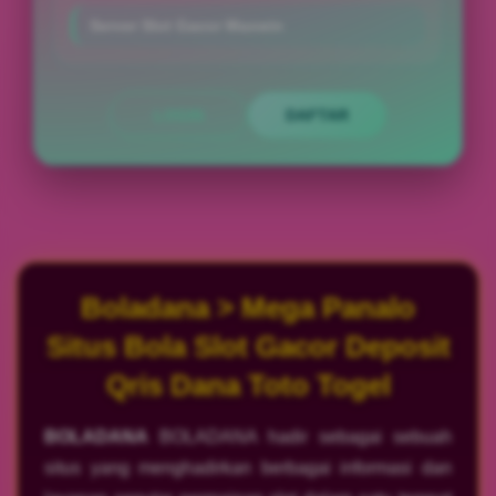
Server Slot Gacor Maxwin
LOGIN
DAFTAR
Layer Popup Close
Boladana > Mega Panalo
Situs Bola Slot Gacor Deposit
Qris Dana Toto Togel
BOLADANA
BOLADANA hadir sebagai sebuah
situs yang menghadirkan berbagai informasi dan