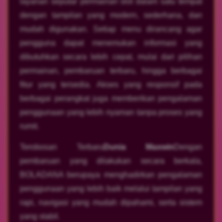
layanan seputar permainan slot dalam satu tempat
dengan tampilan yang modern, sederhana, dan
mudah digunakan. Setiap menu dirancang agar
pengguna dapat menemukan informasi yang
dibutuhkan secara lebih cepat, mulai dari pilihan
permainan, pembaruan terbaru, hingga berbagai
fitur yang tersedia. Akses yang responsif pada
berbagai perangkat juga memberikan pengalaman
penggunaan yang lebih nyaman tanpa proses yang
rumit.
Terobosan Terbaru
Dunia Maxwin
Dengan
pembaruan yang dilakukan secara berkala,
BOLADANA berupaya menghadirkan pengalaman
penggunaan yang lebih baik melalui tampilan yang
rapi, navigasi yang mudah dipahami, serta sistem
yang stabil.