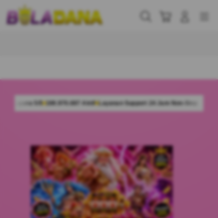
Skip
to
Cari
Troli
Login
Navigation
content
Buka Info Lebih Lanjut
tif
Layanan Support 24 Jam Non-Stop