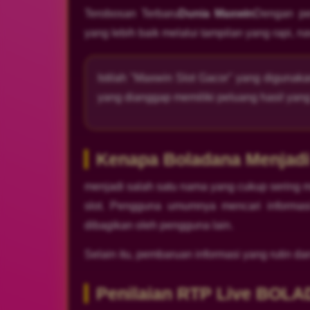
Terobosan Terbaru
Dunia Maxwin
Dengan pe
yang lebih baik melalui tampilan yang rapi, n
Istilah "Maxwin Slot Gacor" yang diguna
yang dianggap memiliki peluang hasil yan
Kenapa Boladana Menjadi
menjadi salah satu nama yang cukup sering 
slot. Pengguna umumnya mencari informasi
dibagikan oleh pengguna lain.
Selain itu, pembaruan informasi yang rutin 
Penilaian RTP Live BOLA