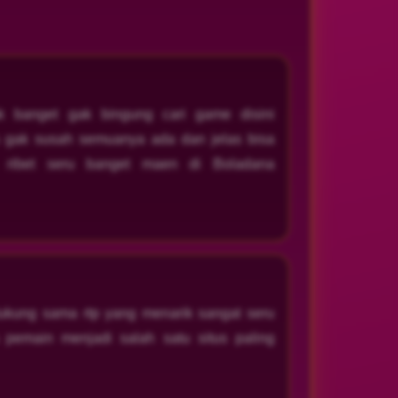
 banget gak bingung cari game disini
 gak susah semuanya ada dan jelas bisa
a ribet seru banget maen di Boladana
ukung sama rtp yang menarik sangat seru
pemain menjadi salah satu situs paling