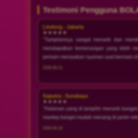
Testimoni Pengguna BO
Lindong - Jakarta
★★★★★
"Tampilannya sangat menarik dan men
mendapatkan kemenangan yang lebih m
pemain merasakan nyaman saat bermain di 
2026-06-21
Saputra - Surabaya
★★★★★
"Halaman yang di tampilin menarik banget
mantep banget mudah menang di jamin rek
2026-06-18