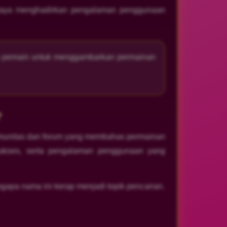
paya menghadirkan pengalaman penggunaan
tas pemain untuk menggambarkan permainan
?
komunitas dan forum yang membahas permainan
n akses, serta pengalaman penggunaan yang
gapa nama ini kerap menjadi topik pencarian.