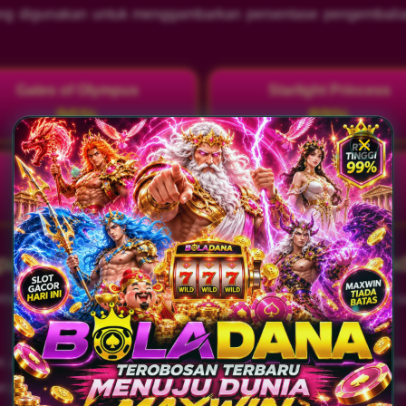
ang digunakan untuk menggambarkan persentase pengembalian
Gates of Olympus
Starlight Princess
96%
89%
Wild Bandito
Spaceman
94%
91%
apatkan Saat Bergabung Didalam Bola
emain akan mendapatkan berbagai macam bonus bonus yang sa
in akan mendapatkan berbagai rtp yang sangat tinggi dan k
n permainan yang sangat inovatif,Para pemain akan bermain 