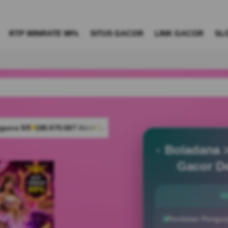
RTP WINRATE 98%
SITUS GACOR
LINK GACOR
SL
nan Support 24 Jam Non-Stop
Boladana >
Gacor De
I
Penilaian Pengu