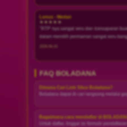
Lonus - Medan
★★★★★
"RTP nya sangat seru dan transaparan bua
dalam memilih permainan sangat seru bange
2026-06-15
FAQ BOLADANA
Dimana Cari Link Situs Boladana?
Boladana dapat di cari langsung melalui
Bagaimana cara mendaftar di BOLADA
Untuk daftar, tinggal isi formulir pendaft