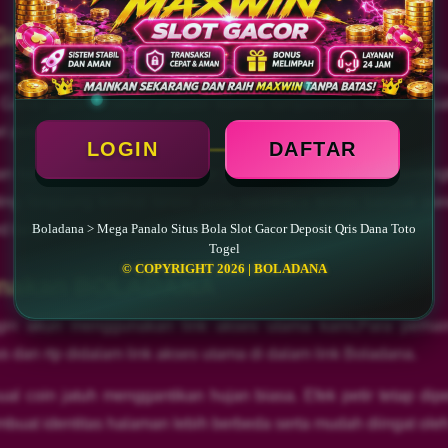
Gacor Populer
n Indonesia antara lain Mahjong Ways 2, Gates of Olympus, St
 Game-game tersebut populer karena tampilannya mudah dipah
 pola slot gacor terbaru.
LOGIN
DAFTAR
bersama indikator RTP agar pengunjung dapat membandingkan
ing langsung terlihat tanpa perlu membaca terlalu banyak p
d tanpa harus melakukan pengulangan berlebihan.
Boladana > Mega Panalo Situs Bola Slot Gacor Deposit Qris Dana Toto
Togel
© COPYRIGHT 2026 | BOLADANA
unakan BOLADANA
gin akun menggunakan link akses utama kami,Para pemai
dan rtp didalam link akses utama di dalam link Boladana.
ual coin jatuh menggantikan hujan biasa. Efek petir tetap dip
embuat identitas halaman lebih berbeda serta mudah diingat ol