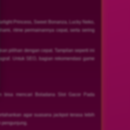
arlight Princess, Sweet Bonanza, Lucky Neko,
ami, ritme permainannya cepat, serta sering
 pilihan dengan cepat. Tampilan seperti ini
aragraf. Untuk SEO, bagian rekomendasi game
n bisa mencari Boladana Slot Gacor Pada
ertahankan agar suasana jackpot terasa lebih
eh pengunjung.