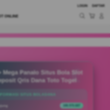
LOGIN
DAFTAR
Cari
Troli
Login/Sign-Up
OT ONLINE
Cari
 Mega Panalo Situs Bola Slot
posit Qris Dana Toto Togel
NFORMASI SITUS BOLADANA
njung
188.970.687