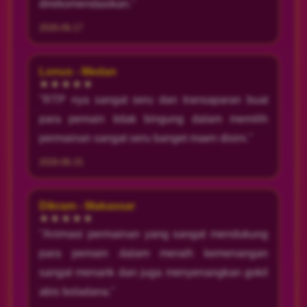
direkomendasikan."
2026-06-17
Lonus - Medan
★★★★★
"RTP nya sangat seru dan transaparan buat
para pemain tidak bingung dalam memilih
permainan sangat seru banget maen disini."
2026-06-15
Dikram - Makassar
★★★★★
"Animasi permainan yang sangat mendukung
para pemain dalam meraih kemenangan
sangat menarik dan juga menyenangkan gokil
abis boladana."