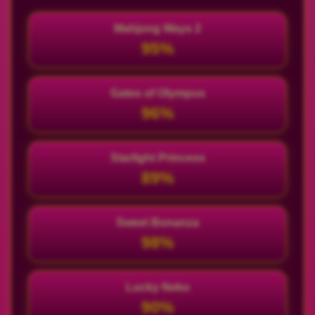
Mahjong Ways 2
95%
Gates of Olympus
96%
Starlight Princess
89%
Sweet Bonanza
98%
Lucky Neko
90%