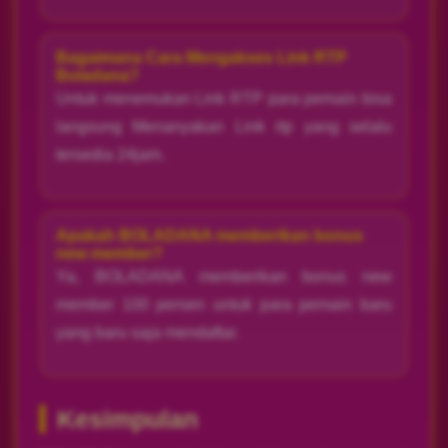
Bagaimana Cara Mengakses Link RTP
Boladana?
Untuk menemukan Link RTP para pemain bisa
langsung Menanyakan Link rtp yang selalu
tersedia 24jam.
Apakah BOLADANA memberikan bonus
new member?
Ya, BOLADANA memberikan bonus new
member 100 persen untuk para pemain baru
yang baru saja mendaftar.
Kesimpulan