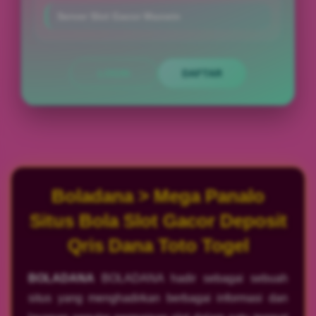
Server Slot Gacor Maxwin
LOGIN
DAFTAR
Layer Popup Close
Boladana > Mega Panalo
Situs Bola Slot Gacor Deposit
Qris Dana Toto Togel
BOLADANA
BOLADANA hadir sebagai sebuah
situs yang menghadirkan berbagai informasi dan