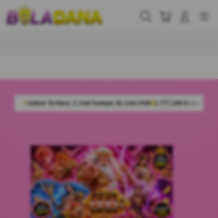
Skip
to
Cari
Troli
Login
Navigation
content
Buka Info Lebih Lanjut
 1 Juni Sampai 30 Juni 2026
1.777.168 Komentar Member
Rating Pengguna 