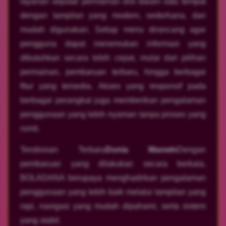
layanan seputar permainan slot dalam satu tempat
dengan tampilan yang modern, sederhana, dan
mudah digunakan. Setiap menu dirancang agar
pengguna dapat menemukan informasi yang
dibutuhkan secara lebih cepat, mulai dari pilihan
permainan, pembaruan terbaru, hingga berbagai
fitur yang tersedia. Akses yang responsif pada
berbagai perangkat juga memberikan pengalaman
penggunaan yang lebih nyaman tanpa proses yang
rumit.
Terobosan Terbaru
Dunia Maxwin
Dengan
pembaruan yang dilakukan secara berkala,
BOLADANA berupaya menghadirkan pengalaman
penggunaan yang lebih baik melalui tampilan yang
rapi, navigasi yang mudah dipahami, serta sistem
yang stabil.