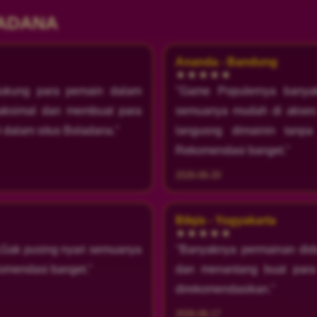
LADANA
Ananda - Bandung
★★★★★
dukung para pemain dalam
"Game Populernya banyak
aksimal dan membuat para
semuanya mudah di akses
dalam situs Boladana."
langusng dimainin tanp
Rekomendasi banget."
2026-06-20
Bilqis - Yogyakarta
★★★★★
,Gak pusing nyari semuanya
"Banyaknya permainan did
omendasi banget."
dan menantang buat para 
direkomendasikan."
2026-06-17