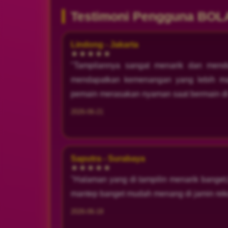
Testimoni Pengguna BO
Lindong - Jakarta
★★★★★
"Tampilannya sangat menarik dan men
mendapatkan kemenangan yang lebih m
pemain merasakan nyaman saat bermain di 
2026-06-21
Saputra - Surabaya
★★★★★
"Halaman yang di tampilin menarik banget
mantep banget mudah menang di jamin rek
2026-06-18