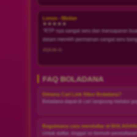
Lonus - Medan
★★★★★
"RTP nya sangat seru dan transaparan bua
dalam memilih permainan sangat seru bange
2026-06-15
FAQ BOLADANA
Dimana Cari Link Situs Boladana?
Boladana dapat di cari langsung melalui
Bagaimana cara mendaftar di BOLADA
Untuk daftar, tinggal isi formulir pendaft