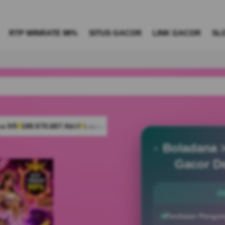
RTP WINRATE 98%
SITUS GACOR
LINK GACOR
SL
n Support 24 Jam Non-Stop
Boladana >
Gacor De
I
Penilaian Pengu