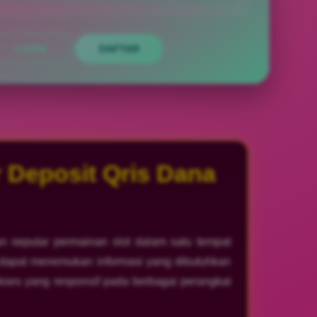
LOGIN
DAFTAR
 Deposit Qris Dana
 seputar permainan slot dalam satu tempat
dapat menemukan informasi yang dibutuhkan
 Akses yang responsif pada berbagai perangkat