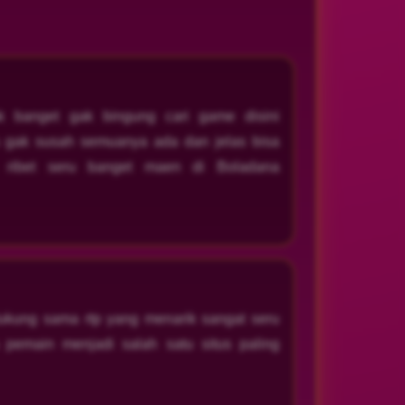
 banget gak bingung cari game disini
 gak susah semuanya ada dan jelas bisa
a ribet seru banget maen di Boladana
ukung sama rtp yang menarik sangat seru
pemain menjadi salah satu situs paling