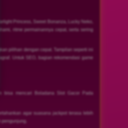
arlight Princess, Sweet Bonanza, Lucky Neko,
ami, ritme permainannya cepat, serta sering
 pilihan dengan cepat. Tampilan seperti ini
aragraf. Untuk SEO, bagian rekomendasi game
n bisa mencari Boladana Slot Gacor Pada
ertahankan agar suasana jackpot terasa lebih
eh pengunjung.