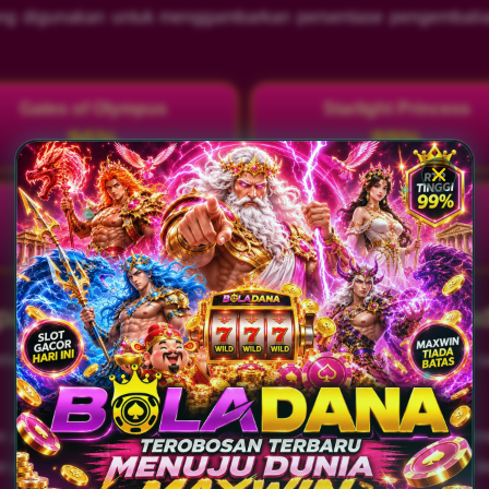
ang digunakan untuk menggambarkan persentase pengembalian
Gates of Olympus
Starlight Princess
96%
89%
Wild Bandito
Spaceman
94%
91%
apatkan Saat Bergabung Didalam Bola
emain akan mendapatkan berbagai macam bonus bonus yang sa
in akan mendapatkan berbagai rtp yang sangat tinggi dan k
n permainan yang sangat inovatif,Para pemain akan bermain 