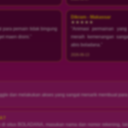
Dikram - Makassar
★★★★★
t para pemain tidak bingung
"Animasi permainan yan
t maen disini."
meraih kemenangan sanga
abis boladana."
2026-06-13
 goggle dan melakukan akses yang sangat menarik membuat pa
NA?
aran di situs BOLADANA, masukan nama dan nomor rekening, lalu