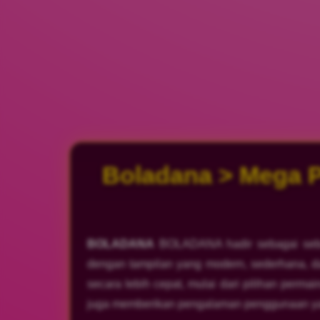
Layer Popup Close
Boladana > Mega P
BOLADANA
BOLADANA hadir sebagai sebua
dengan tampilan yang modern, sederhana, 
secara lebih cepat, mulai dari pilihan perma
juga memberikan pengalaman penggunaan yan