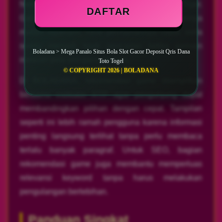
Neko, Wild Bandito, Spaceman, dan Fortune Tiger.
DAFTAR
Game-game tersebut populer karena tampilannya
mudah dipahami, ritme permainannya cepat, serta
sering menjadi topik pencarian ketika pemain
Boladana > Mega Panalo Situs Bola Slot Gacor Deposit Qris Dana
mencari pola slot gacor terbaru.
Toto Togel
© COPYRIGHT 2026 | BOLADANA
Di BOLADANA, rekomendasi game ditampilkan
bersama indikator RTP agar pengunjung dapat
membandingkan pilihan dengan cepat. Tampilan
seperti ini lebih ramah pengguna karena informasi
penting langsung terlihat tanpa perlu membaca
terlalu banyak paragraf. Untuk SEO, bagian
rekomendasi game juga membantu memperluas
relevansi keyword tanpa harus melakukan
pengulangan berlebihan.
Panduan Singkat