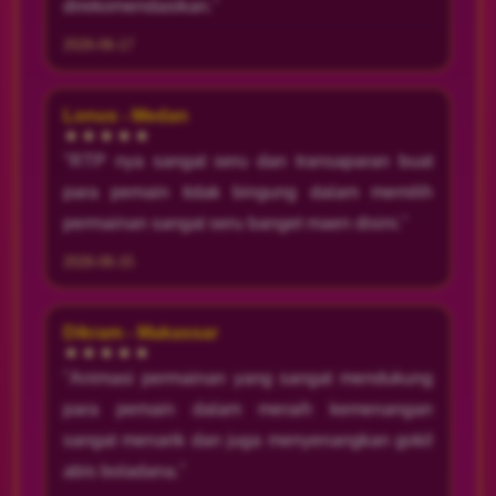
direkomendasikan."
2026-06-17
Lonus - Medan
★★★★★
"RTP nya sangat seru dan transaparan buat
para pemain tidak bingung dalam memilih
permainan sangat seru banget maen disini."
2026-06-15
Dikram - Makassar
★★★★★
"Animasi permainan yang sangat mendukung
para pemain dalam meraih kemenangan
sangat menarik dan juga menyenangkan gokil
abis boladana."