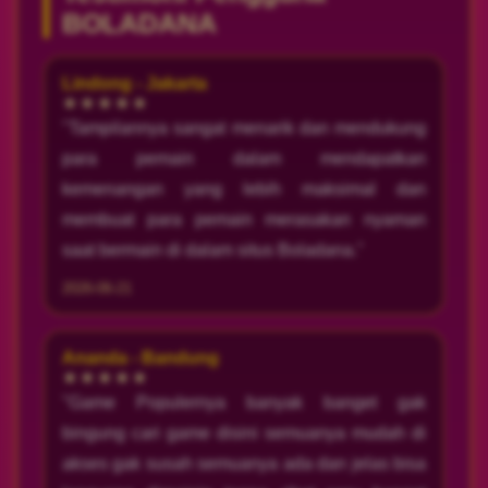
BOLADANA
Lindong - Jakarta
★★★★★
"Tampilannya sangat menarik dan mendukung
para pemain dalam mendapatkan
kemenangan yang lebih maksimal dan
membuat para pemain merasakan nyaman
saat bermain di dalam situs Boladana."
2026-06-21
Ananda - Bandung
★★★★★
"Game Populernya banyak banget gak
bingung cari game disini semuanya mudah di
akses gak susah semuanya ada dan jelas bisa