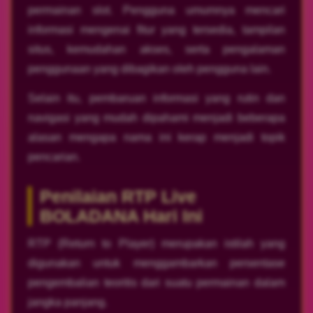
permainan slot. Pengguna umumnya mencari
informasi mengenai fitur yang tersedia, tampilan
situs, kemudahan akses, serta pengalaman
penggunaan yang dibagikan oleh pengguna lain.
Selain itu, pembaruan informasi yang rutin dan
navigasi yang mudah dipahami menjadi beberapa
alasan mengapa nama ini kerap menjadi topik
pencarian.
Penilaian RTP Live
BOLADANA Hari Ini
RTP (Return to Player) merupakan istilah yang
digunakan untuk menggambarkan persentase
pengembalian teoritis dari suatu permainan dalam
jangka panjang.