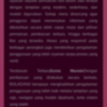
layanan seputar permainan slot dalam satu tempat
dengan tampilan yang modern, sederhana, dan
mudah digunakan. Setiap menu dirancang agar
pengguna dapat menemukan informasi yang
dibutuhkan secara lebih cepat, mulai dari pilihan
permainan, pembaruan terbaru, hingga berbagai
fitur yang tersedia. Akses yang responsif pada
berbagai perangkat juga memberikan pengalaman
penggunaan yang lebih nyaman tanpa proses yang
rumit.
Terobosan Terbaru
Dunia Maxwin
Dengan
pembaruan yang dilakukan secara berkala,
BOLADANA berupaya menghadirkan pengalaman
penggunaan yang lebih baik melalui tampilan yang
rapi, navigasi yang mudah dipahami, serta sistem
yang stabil.