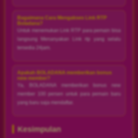
Bagaimana Cara Mengakses Link RTP
Boladana?
Untuk menemukan Link RTP para pemain bisa
langsung Menanyakan Link rtp yang selalu
tersedia 24jam.
Apakah BOLADANA memberikan bonus
new member?
Ya, BOLADANA memberikan bonus new
member 100 persen untuk para pemain baru
yang baru saja mendaftar.
Kesimpulan