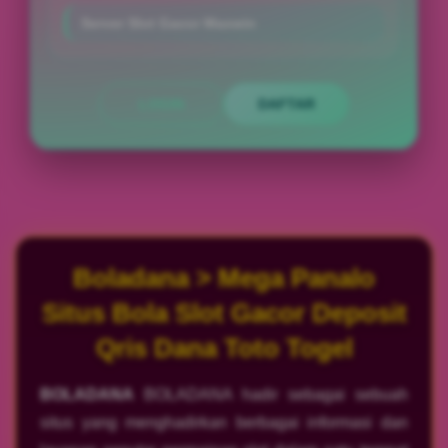
Server Slot Gacor Maxwin
LOGIN
DAFTAR
Layer Popup Close
Boladana > Mega Panalo
Situs Bola Slot Gacor Deposit
Qris Dana Toto Togel
BOLADANA
BOLADANA hadir sebagai sebuah
situs yang menghadirkan berbagai informasi dan