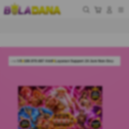
Skip
to
Cari
Troli
Login
Navigation
content
Buka Info Lebih Lanjut
 Aktif
Layanan Support 24 Jam Non-Stop