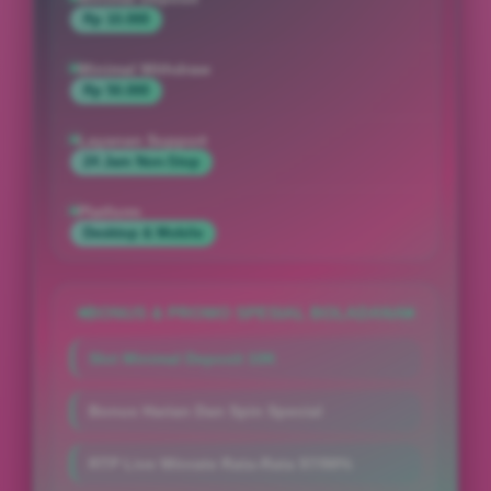
Rp 10.000
Minimal Withdraw
Rp 50.000
Layanan Support
24 Jam Non-Stop
Platform
Desktop & Mobile
BONUS & PROMO SPESIAL BOLADANA
Slot Minimal Deposit 10K
Bonus Harian Dan Spin Special
RTP Live Winrate Rata-Rata 97/98%