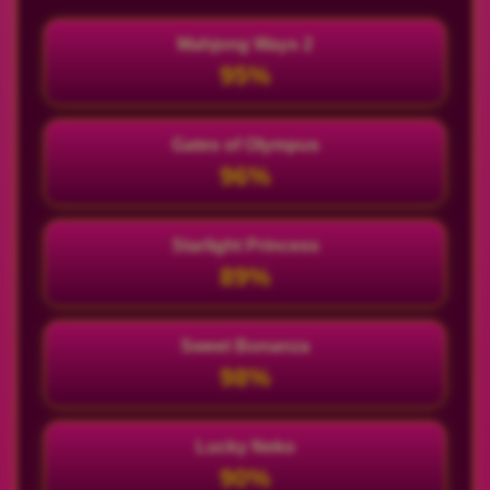
Mahjong Ways 2
95%
Gates of Olympus
96%
Starlight Princess
89%
Sweet Bonanza
98%
Lucky Neko
90%