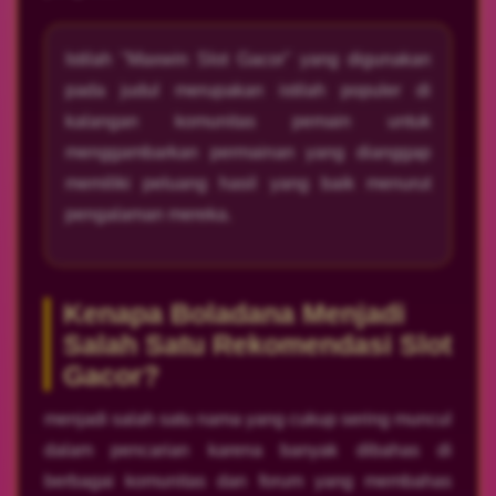
Istilah "Maxwin Slot Gacor" yang digunakan
pada judul merupakan istilah populer di
kalangan komunitas pemain untuk
menggambarkan permainan yang dianggap
memiliki peluang hasil yang baik menurut
pengalaman mereka.
Kenapa Boladana Menjadi
Salah Satu Rekomendasi Slot
Gacor?
menjadi salah satu nama yang cukup sering muncul
dalam pencarian karena banyak dibahas di
berbagai komunitas dan forum yang membahas