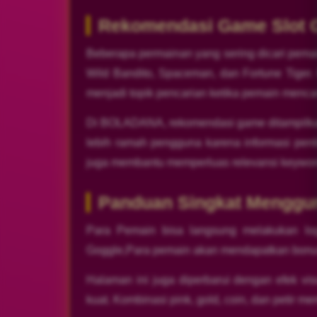
Rekomendasi Game Slot 
Beberapa permainan yang sering dicari pemai
Wild Bandito, Spaceman, dan Fortune Tiger.
menjadi topik pencarian ketika pemain mencari
Di BOLADANA, rekomendasi game ditampilkan 
lebih ramah pengguna karena informasi pent
juga membantu memperluas relevansi keywor
Panduan Singkat Mengg
Para Pemain bisa langsung melakukan lo
Goggle,Para pemain akan mendapatkan bonus 
Halaman ini juga diperbarui dengan efek vis
kuat. Kombinasi pink, gold, coin, dan petir m