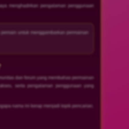
paya menghadirkan pengalaman penggunaan
tas pemain untuk menggambarkan permainan
?
komunitas dan forum yang membahas permainan
n akses, serta pengalaman penggunaan yang
gapa nama ini kerap menjadi topik pencarian.