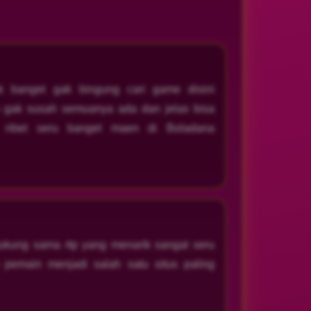
 banget gak bingung cari game disini
 gak susah semuanya ada dan jelas bisa
a ribet seru banget maen di Boladana
ukung sama rtp yang menarik sangat seru
pemain menjadi salah satu situs paling