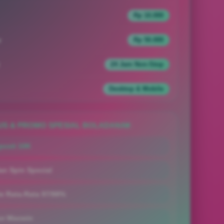
Rp 10.000
w
Rp 50.000
24 Jam Non-Stop
Desktop & Mobile
S & PROMO SPESIAL BOLADANA
posit 10K
an Spin Special
te Rata-Rata 97/98%
cor Maxwin