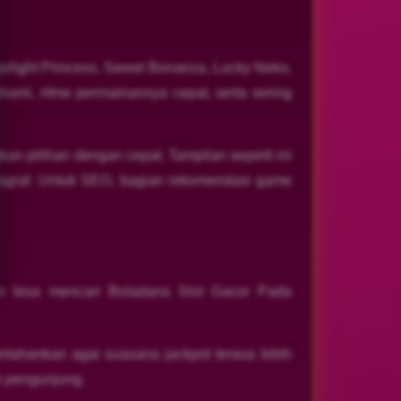
arlight Princess, Sweet Bonanza, Lucky Neko,
ami, ritme permainannya cepat, serta sering
 pilihan dengan cepat. Tampilan seperti ini
aragraf. Untuk SEO, bagian rekomendasi game
n bisa mencari Boladana Slot Gacor Pada
ertahankan agar suasana jackpot terasa lebih
eh pengunjung.