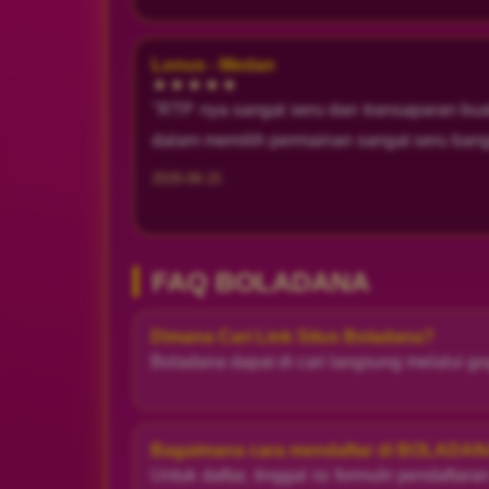
Lonus - Medan
★★★★★
"RTP nya sangat seru dan transaparan bua
dalam memilih permainan sangat seru bange
2026-06-15
FAQ BOLADANA
Dimana Cari Link Situs Boladana?
Boladana dapat di cari langsung melalui
Bagaimana cara mendaftar di BOLADA
Untuk daftar, tinggal isi formulir pendaft