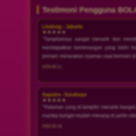
Testimoni Pengguna BO
Lindong - Jakarta
★★★★★
"Tampilannya sangat menarik dan men
mendapatkan kemenangan yang lebih m
pemain merasakan nyaman saat bermain di 
2026-06-21
Saputra - Surabaya
★★★★★
"Halaman yang di tampilin menarik banget
mantep banget mudah menang di jamin rek
2026-06-18