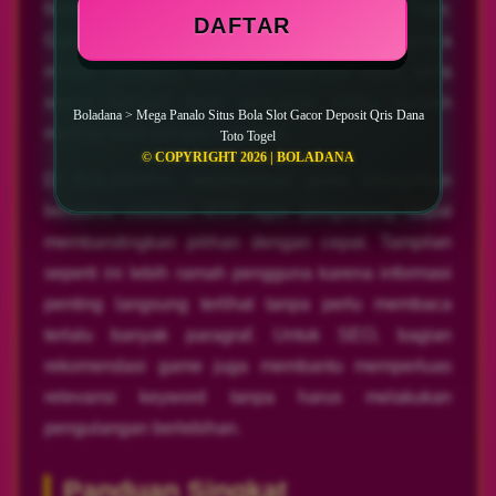
Neko, Wild Bandito, Spaceman, dan Fortune Tiger.
DAFTAR
Game-game tersebut populer karena tampilannya
mudah dipahami, ritme permainannya cepat, serta
sering menjadi topik pencarian ketika pemain
Boladana > Mega Panalo Situs Bola Slot Gacor Deposit Qris Dana
mencari pola slot gacor terbaru.
Toto Togel
© COPYRIGHT 2026 | BOLADANA
Di BOLADANA, rekomendasi game ditampilkan
bersama indikator RTP agar pengunjung dapat
membandingkan pilihan dengan cepat. Tampilan
seperti ini lebih ramah pengguna karena informasi
penting langsung terlihat tanpa perlu membaca
terlalu banyak paragraf. Untuk SEO, bagian
rekomendasi game juga membantu memperluas
relevansi keyword tanpa harus melakukan
pengulangan berlebihan.
Panduan Singkat