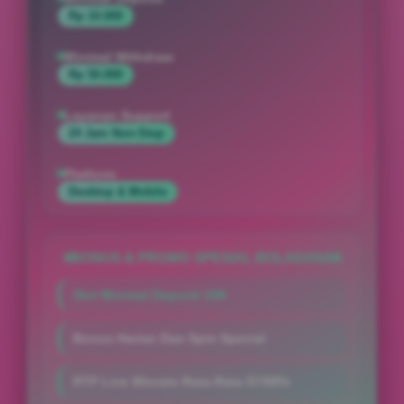
Rp 10.000
Minimal Withdraw
Rp 50.000
Layanan Support
24 Jam Non-Stop
Platform
Desktop & Mobile
BONUS & PROMO SPESIAL BOLADANA
Slot Minimal Deposit 10K
Bonus Harian Dan Spin Special
RTP Live Winrate Rata-Rata 97/98%