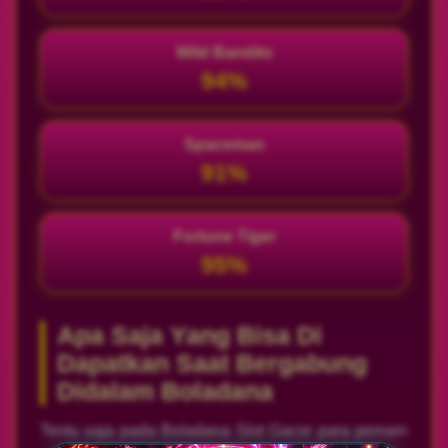
Wild Bandito
94%
Spaceman
91%
Fortune Tiger
95%
Apa Saja Yang Bisa Di
Dapatkan Saat Bergabung
Didalam Boladana
Tentu saja pada Boladana Slot Gacor para pemain