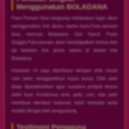
Menggunakan BOLADANA
Para Pemain bisa langsung melakukan login akun
menggunakan link akses utama kami,Para pemain
bisa mencari Boladana Slot Gacor Pada
Goggle,Para pemain akan mendapatkan bonus dan
rtp didalam link akses utama di dalam link
Boladana.
Halaman ini juga diperbarui dengan efek visual
coin jatuh menggantikan hujan biasa. Efek petir
tetap dipertahankan agar suasana jackpot terasa
lebih kuat. Kombinasi pink, gold, coin, dan petir
membuat identitas halaman lebih berbeda serta
mudah diingat oleh pengunjung.
Testimoni Pengguna