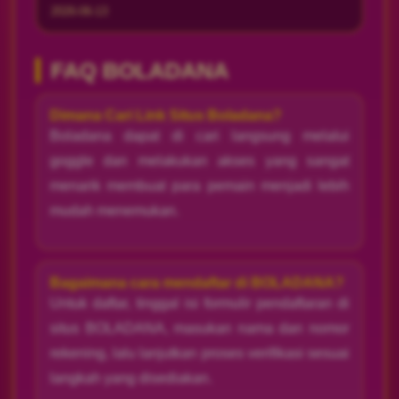
2026-06-13
FAQ BOLADANA
Dimana Cari Link Situs Boladana?
Boladana dapat di cari langsung melalui
goggle dan melakukan akses yang sangat
menarik membuat para pemain menjadi lebih
mudah menemukan.
Bagaimana cara mendaftar di BOLADANA?
Untuk daftar, tinggal isi formulir pendaftaran di
situs BOLADANA, masukan nama dan nomor
rekening, lalu lanjutkan proses verifikasi sesuai
langkah yang disediakan.