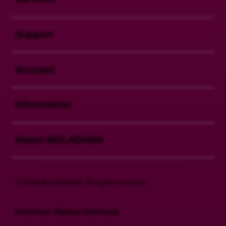
Buka
Support
Buka
Account
Buka
Information
Buka
About BOLADANA
© 2026 BOLADANA. All rights reserved.
Indonesia / Bahasa Indonesia