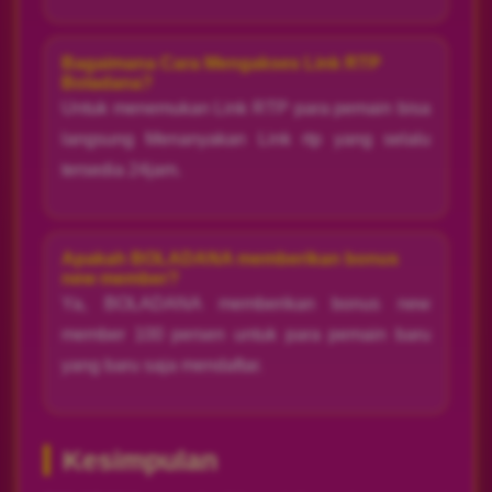
Bagaimana Cara Mengakses Link RTP
Boladana?
Untuk menemukan Link RTP para pemain bisa
langsung Menanyakan Link rtp yang selalu
tersedia 24jam.
Apakah BOLADANA memberikan bonus
new member?
Ya, BOLADANA memberikan bonus new
member 100 persen untuk para pemain baru
yang baru saja mendaftar.
Kesimpulan