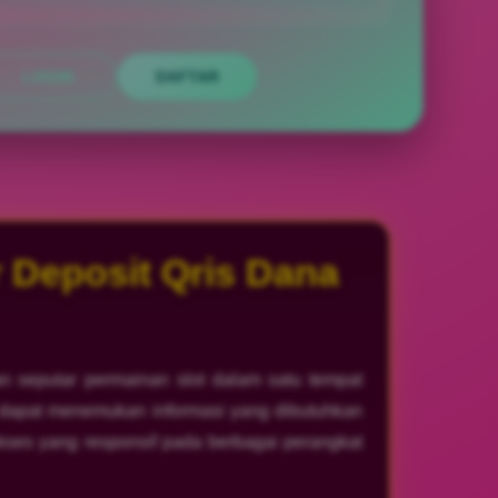
LOGIN
DAFTAR
 Deposit Qris Dana
 seputar permainan slot dalam satu tempat
dapat menemukan informasi yang dibutuhkan
 Akses yang responsif pada berbagai perangkat