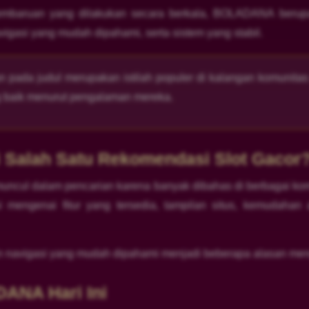
mbaruan yang dilakukan secara berkala, BOLADANA beru
avigasi yang mudah dipahami, serta sistem yang stabil.
kan pada judul merupakan istilah populer di kalangan komuni
g baik menurut pengalaman mereka.
 Salah Satu Rekomendasi Slot Gacor
muncul dalam pencarian karena banyak dibahas di berbagai 
 mengenai fitur yang tersedia, tampilan situs, kemudaha
dan navigasi yang mudah dipahami menjadi beberapa alasan men
DANA Hari Ini