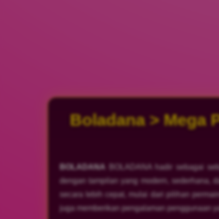
Layer Popup Close
Boladana > Mega P
BOLADANA
BOLADANA hadir sebagai sebua
dengan tampilan yang modern, sederhana, 
secara lebih cepat, mulai dari pilihan perma
juga memberikan pengalaman penggunaan yan