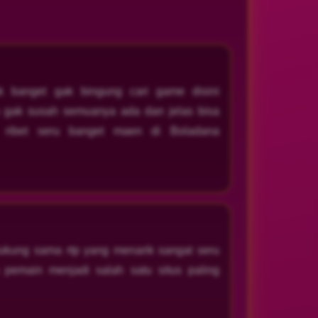
 banget gak bingung cari game disini
 gak susah semuanya ada dan jelas bisa
a ribet seru banget maen di Boladana
ukung sama rtp yang menarik sangat seru
pemain menjadi salah satu situs paling