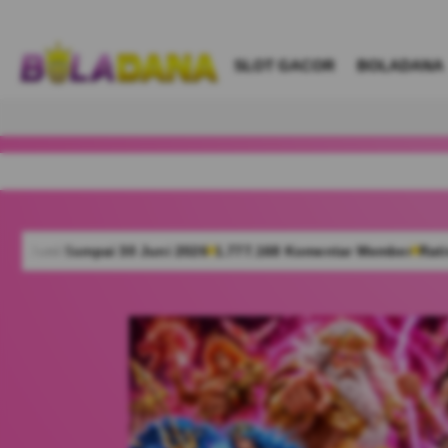
Skip
to
content
SLOT GACOR
BOLADANA
Buka Info Lebih Lanjut
0 Juni 2026
1.777.168 Komentar Member
Rating Pengguna 5/5