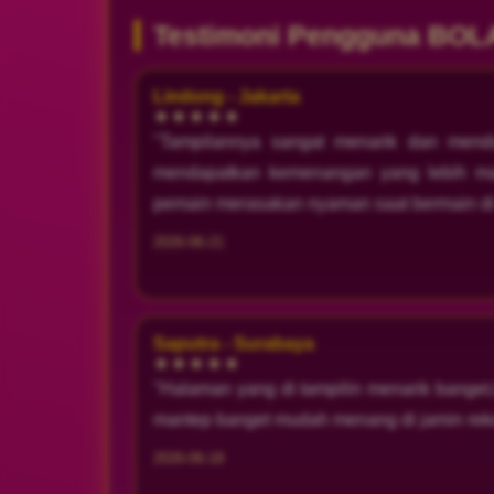
Testimoni Pengguna BO
Lindong - Jakarta
★★★★★
"Tampilannya sangat menarik dan men
mendapatkan kemenangan yang lebih m
pemain merasakan nyaman saat bermain di 
2026-06-21
Saputra - Surabaya
★★★★★
"Halaman yang di tampilin menarik banget
mantep banget mudah menang di jamin rek
2026-06-18