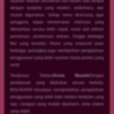
layanan seputar permainan slot dalam satu tempat
dengan tampilan yang modern, sederhana, dan
mudah digunakan. Setiap menu dirancang agar
pengguna dapat menemukan informasi yang
dibutuhkan secara lebih cepat, mulai dari pilihan
permainan, pembaruan terbaru, hingga berbagai
fitur yang tersedia. Akses yang responsif pada
berbagai perangkat juga memberikan pengalaman
penggunaan yang lebih nyaman tanpa proses yang
rumit.
Terobosan Terbaru
Dunia Maxwin
Dengan
pembaruan yang dilakukan secara berkala,
BOLADANA berupaya menghadirkan pengalaman
penggunaan yang lebih baik melalui tampilan yang
rapi, navigasi yang mudah dipahami, serta sistem
yang stabil.