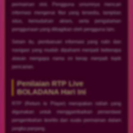
permainan slot. Pengguna umumnya mencari
informasi mengenai fitur yang tersedia, tampilan
situs, kemudahan akses, serta pengalaman
penggunaan yang dibagikan oleh pengguna lain.
Selain itu, pembaruan informasi yang rutin dan
navigasi yang mudah dipahami menjadi beberapa
alasan mengapa nama ini kerap menjadi topik
pencarian.
Penilaian RTP Live
BOLADANA Hari Ini
RTP (Return to Player) merupakan istilah yang
digunakan untuk menggambarkan persentase
pengembalian teoritis dari suatu permainan dalam
jangka panjang.