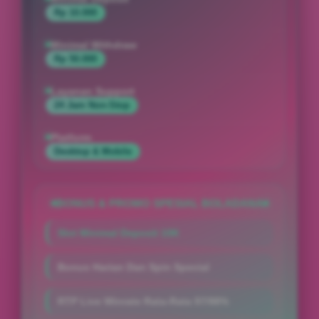
Rp 10.000
Minimal Withdraw
Rp 50.000
Layanan Support
24 Jam Non-Stop
Platform
Desktop & Mobile
BONUS & PROMO SPESIAL BOLADANA
Slot Minimal Deposit 10K
Bonus Harian Dan Spin Special
RTP Live Winrate Rata-Rata 97/98%