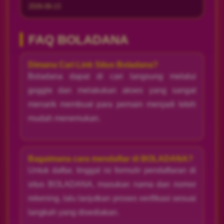
2026-06-13
FAQ BOLADANA
Dimana Cari Link Situs Boladana?
Boladana dapat di cari langsung melalui
goggle dan melakukan akses yang sangat
menarik membuat para pemain menjadi lebih
mudah menemukan.
Bagaimana cara mendaftar di BOLADANA?
Untuk daftar, tinggal isi formulir pendaftaran di
situs BOLADANA, masukan nama dan nomor
rekening, lalu lanjutkan proses verifikasi sesuai
langkah yang disediakan.