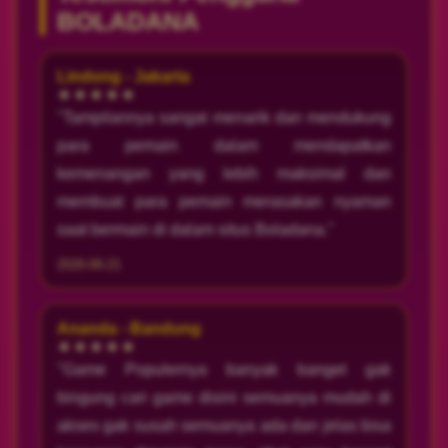
BOLADANA
Lindong - Jakarta
★★★★★
"Tampilannya sangat menarik dan mendukung
para pemain dalam mendapatkan
kemenangan yang lebih maksimal dan
membuat para pemain merasakan nyaman
saat bermain di dalam situs Boladana."
2026-06-21
Ananda - Bandung
★★★★★
"Game Populernya banyak banget gak
bingung cari game disini semuanya mudah di
akses gak susah semuanya ada dan jelas bisa