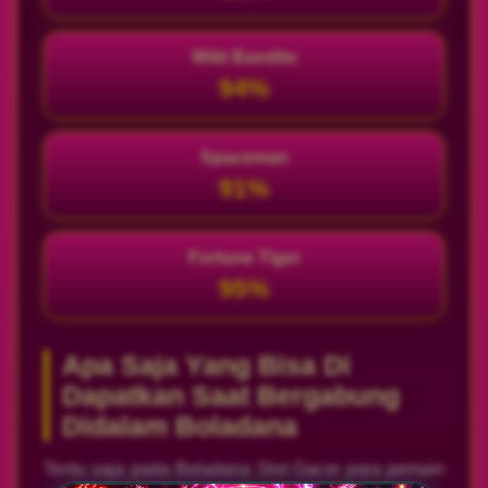
Wild Bandito
94%
Spaceman
91%
Fortune Tiger
95%
Apa Saja Yang Bisa Di
Dapatkan Saat Bergabung
Didalam Boladana
Tentu saja pada Boladana Slot Gacor para pemain