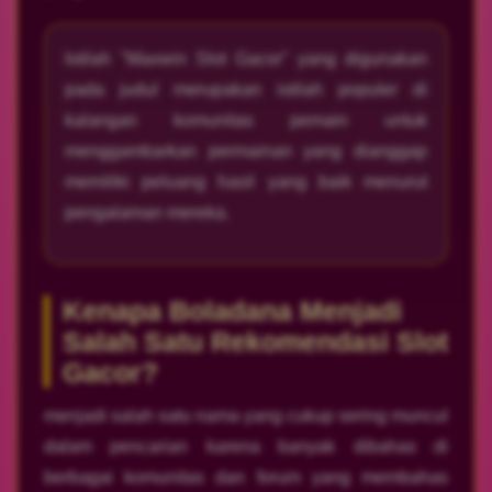
Istilah "Maxwin Slot Gacor" yang digunakan
pada judul merupakan istilah populer di
kalangan komunitas pemain untuk
menggambarkan permainan yang dianggap
memiliki peluang hasil yang baik menurut
pengalaman mereka.
Kenapa Boladana Menjadi
Salah Satu Rekomendasi Slot
Gacor?
menjadi salah satu nama yang cukup sering muncul
dalam pencarian karena banyak dibahas di
berbagai komunitas dan forum yang membahas