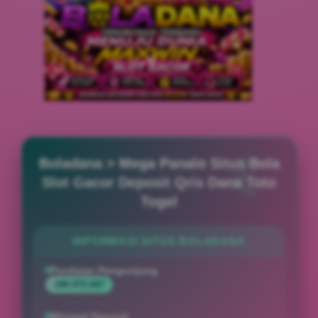
Boladana > Mega Panalo Situs Bola
Slot Gacor Deposit Qris Dana Toto
Togel
INFORMASI SITUS BOLADANA
Penilaian Pengunjung
188.970.687
Minimal Deposit