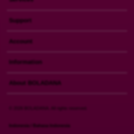
Buka
Support
Buka
Account
Buka
Information
Buka
About BOLADANA
© 2026 BOLADANA. All rights reserved.
Indonesia / Bahasa Indonesia