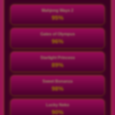
Mahjong Ways 2
95%
Gates of Olympus
96%
Starlight Princess
89%
Sweet Bonanza
98%
Lucky Neko
90%