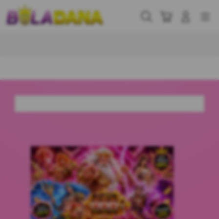
Skip
to
Cari
Troli
Login
Navigation
content
Buka Info Lebih Lanjut