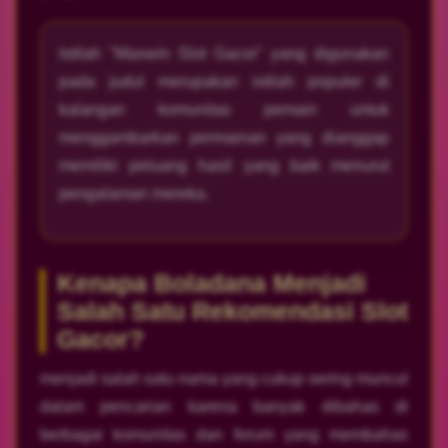
Istilah "Maxwin Slot Gacor" yang digunakan
pada judul merupakan istilah populer di
kalangan komunitas pemain untuk
menggambarkan permainan yang dianggap
memiliki peluang hasil yang baik menurut
pengalaman mereka.
Kenapa Boladana Menjadi
Salah Satu Rekomendasi Slot
Gacor?
menjadi salah satu nama yang cukup sering muncul
dalam pencarian karena banyak dibahas di
berbagai komunitas dan forum yang membahas