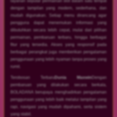
layanan seputar permainan slot dalam satu tempat
dengan tampilan yang modern, sederhana, dan
mudah digunakan. Setiap menu dirancang agar
pengguna dapat menemukan informasi yang
dibutuhkan secara lebih cepat, mulai dari pilihan
permainan, pembaruan terbaru, hingga berbagai
fitur yang tersedia. Akses yang responsif pada
berbagai perangkat juga memberikan pengalaman
penggunaan yang lebih nyaman tanpa proses yang
rumit.
Terobosan Terbaru
Dunia Maxwin
Dengan
pembaruan yang dilakukan secara berkala,
BOLADANA berupaya menghadirkan pengalaman
penggunaan yang lebih baik melalui tampilan yang
rapi, navigasi yang mudah dipahami, serta sistem
yang stabil.