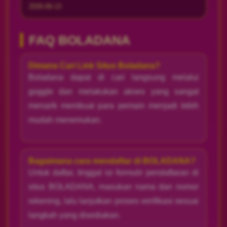
2026-06-13
FAQ BOLADANA
Dimana Cari Link Situs Boladana?
Boladana dapat di cari langsung melalui
goggle dan melakukan akses yang sangat
menarik membuat para pemain menjadi lebih
mudah menemukan.
Bagaimana cara mendaftar di BOLADANA?
Untuk daftar, tinggal isi formulir pendaftaran di
situs BOLADANA, masukan nama dan nomor
rekening, lalu lanjutkan proses verifikasi sesuai
langkah yang disediakan.