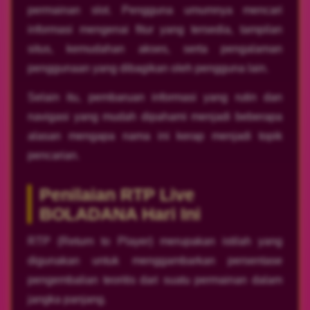
permainan slot. Pengguna umumnya mencari
informasi mengenai fitur yang tersedia, tampilan
situs, kemudahan akses, serta pengalaman
penggunaan yang dibagikan oleh pengguna lain.
Selain itu, pembaruan informasi yang rutin dan
navigasi yang mudah dipahami menjadi beberapa
alasan mengapa nama ini kerap menjadi topik
pencarian.
Penilaian RTP Live
BOLADANA Hari Ini
RTP (Return to Player) merupakan istilah yang
digunakan untuk menggambarkan persentase
pengembalian teoritis dari suatu permainan dalam
jangka panjang.