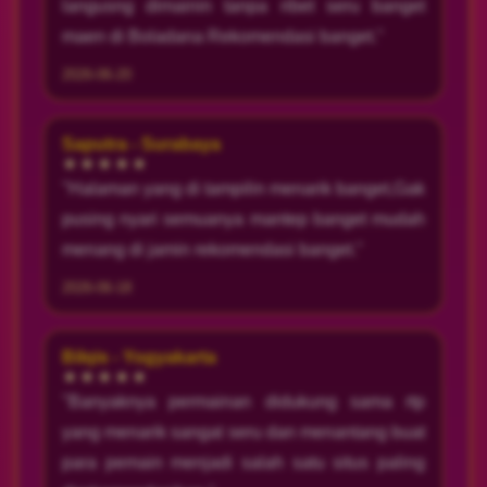
langusng dimainin tanpa ribet seru banget
maen di Boladana Rekomendasi banget."
2026-06-20
Saputra - Surabaya
★★★★★
"Halaman yang di tampilin menarik banget,Gak
pusing nyari semuanya mantep banget mudah
menang di jamin rekomendasi banget."
2026-06-18
Bilqis - Yogyakarta
★★★★★
"Banyaknya permainan didukung sama rtp
yang menarik sangat seru dan menantang buat
para pemain menjadi salah satu situs paling