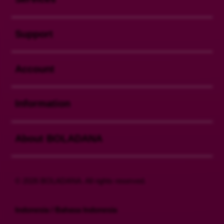
Buka
Support
Buka
Account
Buka
Information
Buka
About BOLADANA
© 2026 BOLADANA. All rights reserved.
Indonesia / Bahasa Indonesia