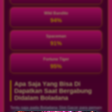
Wild Bandito
94%
Spaceman
91%
Fortune Tiger
95%
Apa Saja Yang Bisa Di
Dapatkan Saat Bergabung
Didalam Boladana
Tentu saja pada Boladana Slot Gacor para pemain