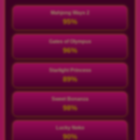
Mahjong Ways 2
95%
Gates of Olympus
96%
Starlight Princess
89%
Sweet Bonanza
98%
Lucky Neko
90%