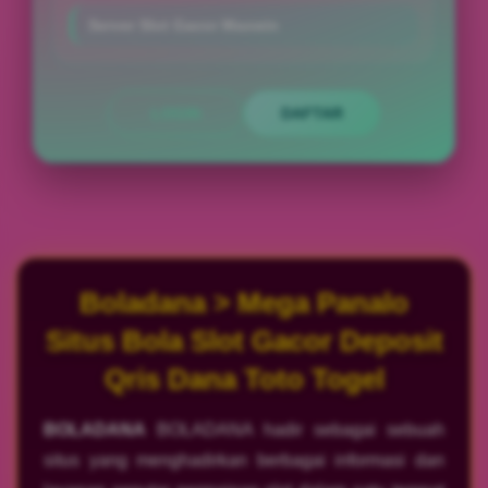
Server Slot Gacor Maxwin
LOGIN
DAFTAR
Layer Popup Close
Boladana > Mega Panalo
Situs Bola Slot Gacor Deposit
Qris Dana Toto Togel
BOLADANA
BOLADANA hadir sebagai sebuah
situs yang menghadirkan berbagai informasi dan