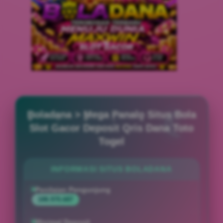
Boladana > Mega Panalo Situs Bola
Slot Gacor Deposit Qris Dana Toto
Togel
INFORMASI SITUS BOLADANA
Penilaian Pengunjung
188.970.687
Minimal Deposit