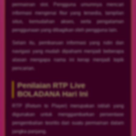
permainan slot. Pengguna umumnya mencari
informasi mengenai fitur yang tersedia, tampilan
situs, kemudahan akses, serta pengalaman
penggunaan yang dibagikan oleh pengguna lain.
Selain itu, pembaruan informasi yang rutin dan
navigasi yang mudah dipahami menjadi beberapa
alasan mengapa nama ini kerap menjadi topik
pencarian.
Penilaian RTP Live
BOLADANA Hari Ini
RTP (Return to Player) merupakan istilah yang
digunakan untuk menggambarkan persentase
pengembalian teoritis dari suatu permainan dalam
jangka panjang.