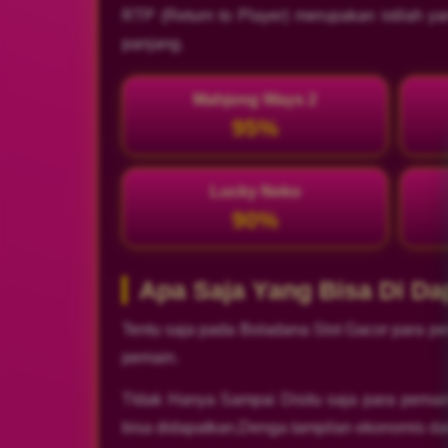
RTP (Return to Player) merupakan istilah y
panjang.
Mahjong Ways 2
95%
Lucky Neko
90%
Apa Saja Yang Bisa Di D
Tentu saja pada Boladana Slot Gacor para p
pemain.
TIdak Hanya Sampai Disitu saja para pema
bisa didapatkan,Denga tampilan ekonomis da