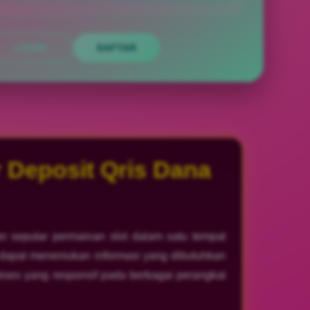
LOGIN
DAFTAR
 Deposit Qris Dana
 seputar permainan slot dalam satu tempat
dapat menemukan informasi yang dibutuhkan
 Akses yang responsif pada berbagai perangkat