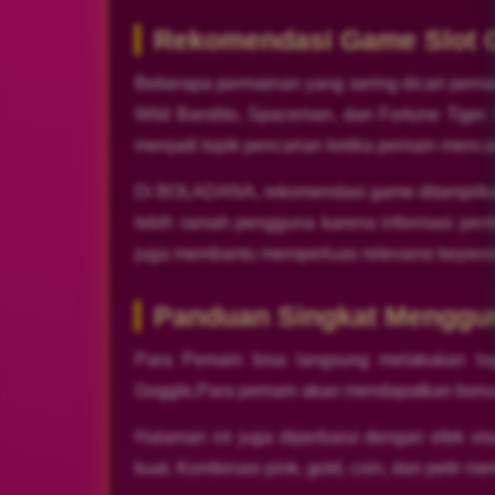
Rekomendasi Game Slot 
Beberapa permainan yang sering dicari pemai
Wild Bandito, Spaceman, dan Fortune Tiger.
menjadi topik pencarian ketika pemain mencari
Di BOLADANA, rekomendasi game ditampilkan 
lebih ramah pengguna karena informasi pent
juga membantu memperluas relevansi keywor
Panduan Singkat Mengg
Para Pemain bisa langsung melakukan lo
Goggle,Para pemain akan mendapatkan bonus 
Halaman ini juga diperbarui dengan efek vis
kuat. Kombinasi pink, gold, coin, dan petir m