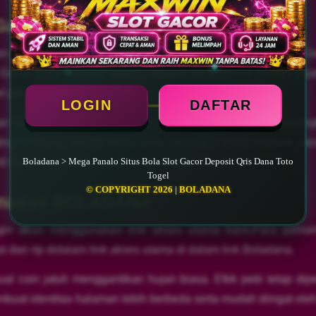
Gacor Populer
n Indonesia antara lain Mahjong Ways 2, Gates of Olympus, St
 Game-game tersebut populer karena tampilannya mudah dipah
 pola slot gacor terbaru.
LOGIN
DAFTAR
bersama indikator RTP agar pengunjung dapat membandingkan
ing langsung terlihat tanpa perlu membaca terlalu banyak p
d tanpa harus melakukan pengulangan berlebihan.
Boladana > Mega Panalo Situs Bola Slot Gacor Deposit Qris Dana Toto
Togel
© COPYRIGHT 2026 | BOLADANA
unakan BOLADANA
gin akun menggunakan link akses utama kami,Para pemai
dan rtp didalam link akses utama di dalam link Boladana.
ual coin jatuh menggantikan hujan biasa. Efek petir tetap dip
embuat identitas halaman lebih berbeda serta mudah diingat ol