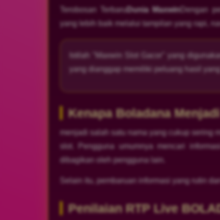
Terobosan Terbaru
Dunia Maxwin
Dengan pe
yang lebih baik melalui tampilan yang rapi, n
Istilah "Maxwin Slot Gacor" yang diguna
yang dianggap memiliki peluang hasil yan
Kenapa Boladana Menjadi
menjadi salah satu nama yang cukup sering 
slot. Pengguna umumnya mencari informasi
dibagikan oleh pengguna lain.
Selain itu, pembaruan informasi yang rutin 
Penilaian RTP Live BOLA