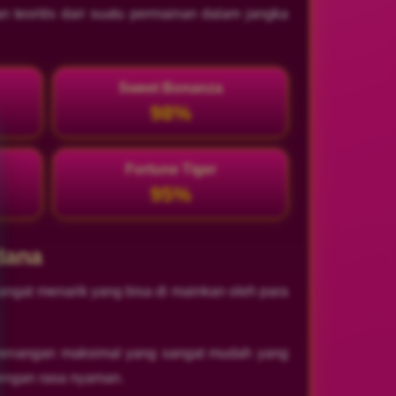
 teoritis dari suatu permainan dalam jangka
Sweet Bonanza
98%
Fortune Tiger
95%
dana
ngat menarik yang bisa di mainkan oleh para
emenangan maksimal yang sangat mudah yang
dengan rasa nyaman.