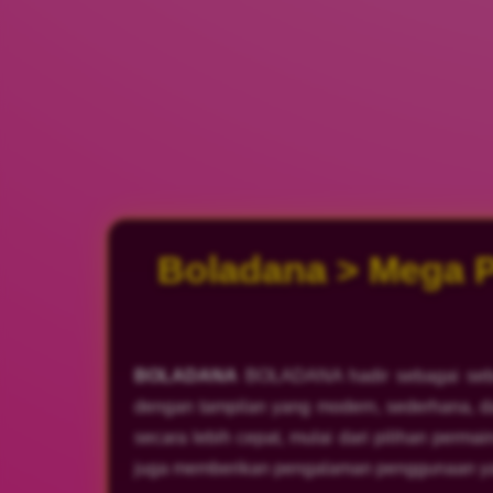
Layer Popup Close
Boladana > Mega P
BOLADANA
BOLADANA hadir sebagai sebua
dengan tampilan yang modern, sederhana, 
secara lebih cepat, mulai dari pilihan perma
juga memberikan pengalaman penggunaan yan