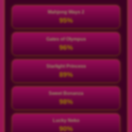
Mahjong Ways 2
95%
Gates of Olympus
96%
Starlight Princess
89%
Sweet Bonanza
98%
Lucky Neko
90%