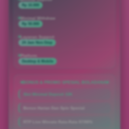
Rp 10.000
Minimal Withdraw
Rp 50.000
Layanan Support
24 Jam Non-Stop
Platform
Desktop & Mobile
BONUS & PROMO SPESIAL BOLADANA
Slot Minimal Deposit 10K
Bonus Harian Dan Spin Special
RTP Live Winrate Rata-Rata 97/98%