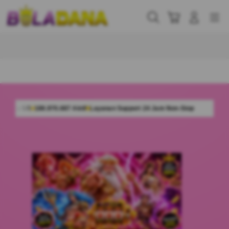
Skip
to
Cari
Troli
Login
Navigation
content
Buka Info Lebih Lanjut
if
Layanan Support 24 Jam Non-Stop