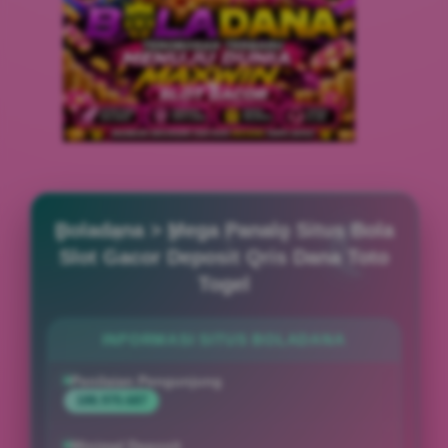
Boladana > Mega Panalo Situs Bola
Slot Gacor Deposit Qris Dana Toto
Togel
INFORMASI SITUS BOLADANA
Penilaian Pengunjung
188.970.687
Minimal Deposit