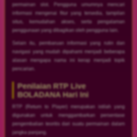
permainan slot. Pengguna umumnya mencari
informasi mengenai fitur yang tersedia, tampilan
situs, kemudahan akses, serta pengalaman
penggunaan yang dibagikan oleh pengguna lain.
Selain itu, pembaruan informasi yang rutin dan
navigasi yang mudah dipahami menjadi beberapa
alasan mengapa nama ini kerap menjadi topik
pencarian.
Penilaian RTP Live
BOLADANA Hari Ini
RTP (Return to Player) merupakan istilah yang
digunakan untuk menggambarkan persentase
pengembalian teoritis dari suatu permainan dalam
jangka panjang.