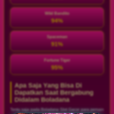
Wild Bandito
94%
Spaceman
91%
Fortune Tiger
95%
Apa Saja Yang Bisa Di
Dapatkan Saat Bergabung
Didalam Boladana
Tentu saja pada Boladana Slot Gacor para pemain