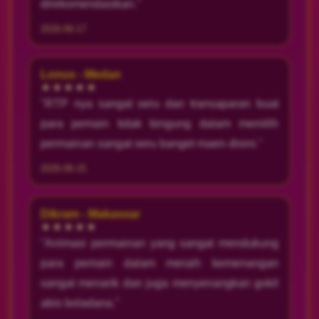
direkomendasikan."
2026-06-17
Lonus - Medan
★★★★★
"RTP nya sangat seru dan transaparan buat
para pemain tidak bingung dalam memilih
permainan sangat seru banget maen disini."
2026-06-15
Dikram - Makassar
★★★★★
"Animasi permainan yang sangat mendukung
para pemain dalam meraih kemenangan
sangat menarik dan juga menyenangkan gokil
abis boladana."