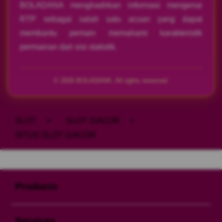
BOLADANA menghadirkan informasi mengenai
RTP sebagai salah satu acuan yang dapat
membantu pemain memahami karakteristik
permainan dari sisi statistik.
© 2026 BOLADANA. All rights reserved.
SLOT
>
SLOT GACOR
>
SITUS SLOT GACOR
Buka
Footer Navigation
Products
Buka
Services