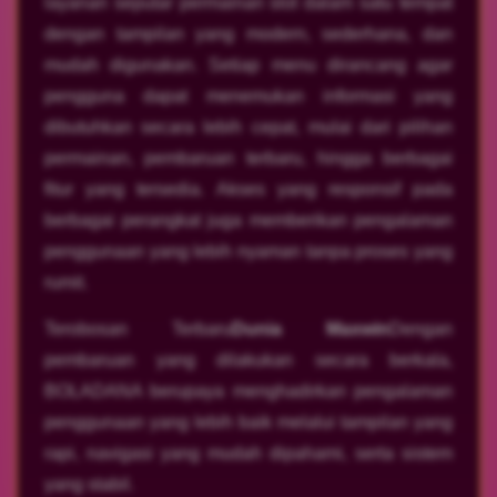
layanan seputar permainan slot dalam satu tempat
dengan tampilan yang modern, sederhana, dan
mudah digunakan. Setiap menu dirancang agar
pengguna dapat menemukan informasi yang
dibutuhkan secara lebih cepat, mulai dari pilihan
permainan, pembaruan terbaru, hingga berbagai
fitur yang tersedia. Akses yang responsif pada
berbagai perangkat juga memberikan pengalaman
penggunaan yang lebih nyaman tanpa proses yang
rumit.
Terobosan Terbaru
Dunia Maxwin
Dengan
pembaruan yang dilakukan secara berkala,
BOLADANA berupaya menghadirkan pengalaman
penggunaan yang lebih baik melalui tampilan yang
rapi, navigasi yang mudah dipahami, serta sistem
yang stabil.