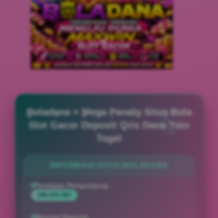
Boladana > Mega Panalo Situs Bola
Slot Gacor Deposit Qris Dana Toto
Togel
INFORMASI SITUS BOLADANA
Penilaian Pengunjung
188.970.687
Minimal Deposit