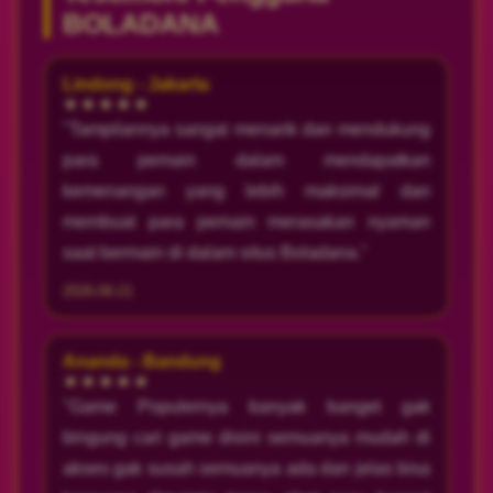
BOLADANA
Lindong - Jakarta
★★★★★
"Tampilannya sangat menarik dan mendukung
para pemain dalam mendapatkan
kemenangan yang lebih maksimal dan
membuat para pemain merasakan nyaman
saat bermain di dalam situs Boladana."
2026-06-21
Ananda - Bandung
★★★★★
"Game Populernya banyak banget gak
bingung cari game disini semuanya mudah di
akses gak susah semuanya ada dan jelas bisa