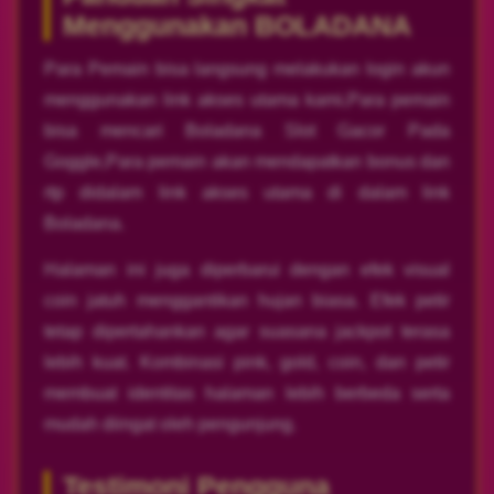
Menggunakan BOLADANA
Para Pemain bisa langsung melakukan login akun
menggunakan link akses utama kami,Para pemain
bisa mencari Boladana Slot Gacor Pada
Goggle,Para pemain akan mendapatkan bonus dan
rtp didalam link akses utama di dalam link
Boladana.
Halaman ini juga diperbarui dengan efek visual
coin jatuh menggantikan hujan biasa. Efek petir
tetap dipertahankan agar suasana jackpot terasa
lebih kuat. Kombinasi pink, gold, coin, dan petir
membuat identitas halaman lebih berbeda serta
mudah diingat oleh pengunjung.
Testimoni Pengguna