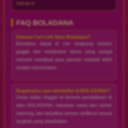
2026-06-13
FAQ BOLADANA
Dimana Cari Link Situs Boladana?
Boladana dapat di cari langsung melalui
goggle dan melakukan akses yang sangat
menarik membuat para pemain menjadi lebih
mudah menemukan.
Bagaimana cara mendaftar di BOLADANA?
Untuk daftar, tinggal isi formulir pendaftaran di
situs BOLADANA, masukan nama dan nomor
rekening, lalu lanjutkan proses verifikasi sesuai
langkah yang disediakan.