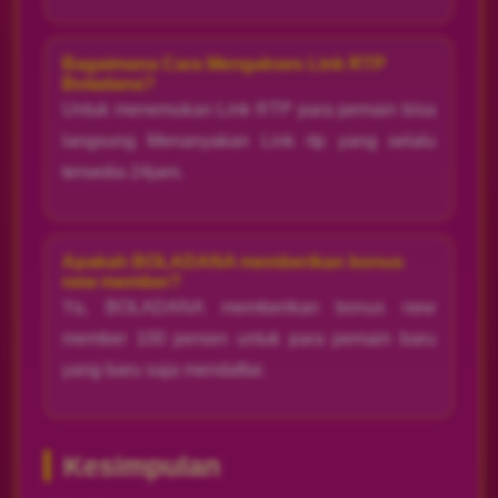
Bagaimana Cara Mengakses Link RTP
Boladana?
Untuk menemukan Link RTP para pemain bisa
langsung Menanyakan Link rtp yang selalu
tersedia 24jam.
Apakah BOLADANA memberikan bonus
new member?
Ya, BOLADANA memberikan bonus new
member 100 persen untuk para pemain baru
yang baru saja mendaftar.
Kesimpulan