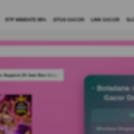
RTP WINRATE 98%
SITUS GACOR
LINK GACOR
SL
Boladana >
Gacor De
I
Penilaian Pengu