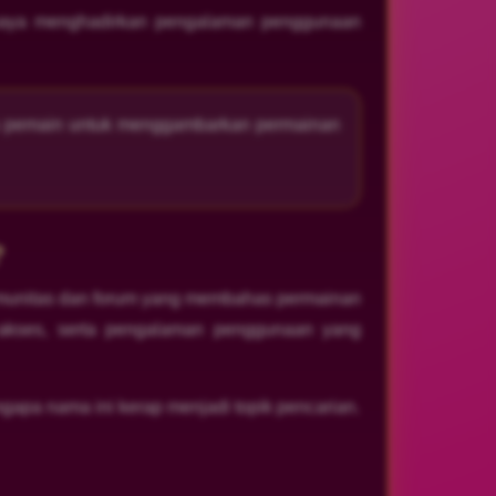
paya menghadirkan pengalaman penggunaan
tas pemain untuk menggambarkan permainan
?
komunitas dan forum yang membahas permainan
n akses, serta pengalaman penggunaan yang
gapa nama ini kerap menjadi topik pencarian.