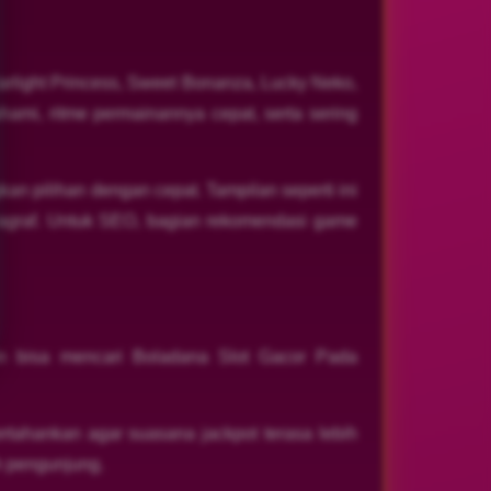
arlight Princess, Sweet Bonanza, Lucky Neko,
ami, ritme permainannya cepat, serta sering
 pilihan dengan cepat. Tampilan seperti ini
aragraf. Untuk SEO, bagian rekomendasi game
n bisa mencari Boladana Slot Gacor Pada
ertahankan agar suasana jackpot terasa lebih
eh pengunjung.