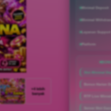
Minimal Deposit
Minimal Withdra
Layanan Support
Platform
BONU
Slot Minimal De
Bonus Harian D
+4 lebih
banyak
RTP Live Winra
Server Slot Ga