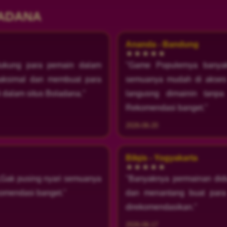
LADANA
Ananda - Bandung
★★★★★
dukung para pemain dalam
"Game Populernya banyak
aksimal dan membuat para
semuanya mudah di akses
dalam situs Boladana."
langusng dimainin tanp
Rekomendasi banget."
2026-06-20
Bilqis - Yogyakarta
★★★★★
,Gak pusing nyari semuanya
"Banyaknya permainan did
omendasi banget."
dan menantang buat para 
direkomendasikan."
2026-06-17