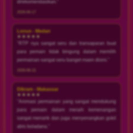
direkomendasikan."
2026-06-17
Lonus - Medan
★★★★★
"RTP nya sangat seru dan transaparan buat
para pemain tidak bingung dalam memilih
permainan sangat seru banget maen disini."
2026-06-15
Dikram - Makassar
★★★★★
"Animasi permainan yang sangat mendukung
para pemain dalam meraih kemenangan
sangat menarik dan juga menyenangkan gokil
abis boladana."