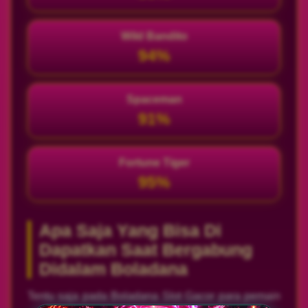
Wild Bandito
94%
Spaceman
91%
Fortune Tiger
95%
Apa Saja Yang Bisa Di
Dapatkan Saat Bergabung
Didalam Boladana
Tentu saja pada Boladana Slot Gacor para pemain