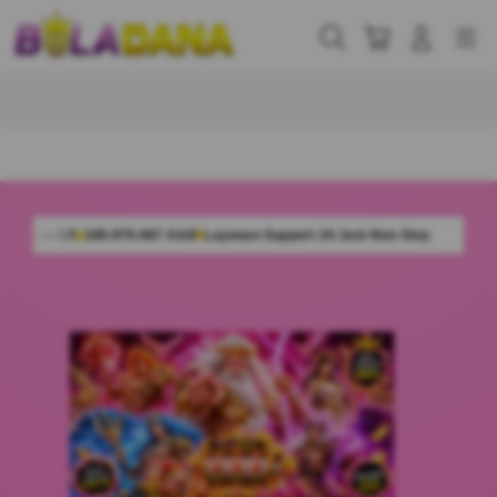
Skip
to
Cari
Troli
Login
Navigation
content
Buka Info Lebih Lanjut
 Aktif
Layanan Support 24 Jam Non-Stop