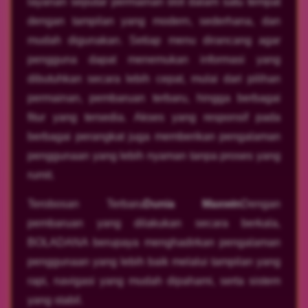
layanan seputar permainan slot dalam satu tempat
dengan tampilan yang modern, sederhana, dan
mudah digunakan. Setiap menu dirancang agar
pengguna dapat menemukan informasi yang
dibutuhkan secara lebih cepat, mulai dari pilihan
permainan, pembaruan terbaru, hingga berbagai
fitur yang tersedia. Akses yang responsif pada
berbagai perangkat juga memberikan pengalaman
penggunaan yang lebih nyaman tanpa proses yang
rumit.
Terobosan Terbaru
Dunia Maxwin
Dengan
pembaruan yang dilakukan secara berkala,
BOLADANA berupaya menghadirkan pengalaman
penggunaan yang lebih baik melalui tampilan yang
rapi, navigasi yang mudah dipahami, serta sistem
yang stabil.