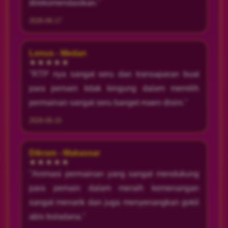
direkomendasikan."
2026-06-17
Lonus - Medan
★★★★★
"RTP nya sangat seru dan transaparan buat
para pemain tidak bingung dalam memilih
permainan sangat seru banget maen disini."
2026-06-15
Dikram - Makassar
★★★★★
"Animasi permainan yang sangat mendukung
para pemain dalam meraih kemenangan
sangat menarik dan juga menyenangkan gokil
abis boladana."