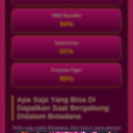
Wild Bandito
94%
Spaceman
91%
Fortune Tiger
95%
Apa Saja Yang Bisa Di
Dapatkan Saat Bergabung
Didalam Boladana
Tentu saja pada Boladana Slot Gacor para pemain