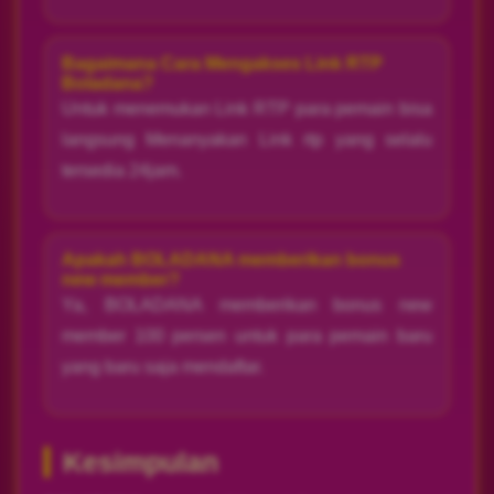
Bagaimana Cara Mengakses Link RTP
Boladana?
Untuk menemukan Link RTP para pemain bisa
langsung Menanyakan Link rtp yang selalu
tersedia 24jam.
Apakah BOLADANA memberikan bonus
new member?
Ya, BOLADANA memberikan bonus new
member 100 persen untuk para pemain baru
yang baru saja mendaftar.
Kesimpulan