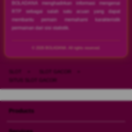
BOLADANA menghadirkan informasi mengenai
RTP sebagai salah satu acuan yang dapat
membantu pemain memahami karakteristik
permainan dari sisi statistik.
© 2026 BOLADANA. All rights reserved.
SLOT
>
SLOT GACOR
>
SITUS SLOT GACOR
Buka
Footer Navigation
Products
Buka
Services