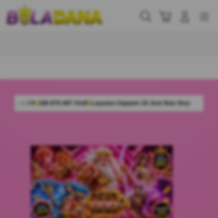
Skip
to
Cari
Troli
Login
Navigation
content
Buka Info Lebih Lanjut
if
Layanan Support 24 Jam Non-Stop