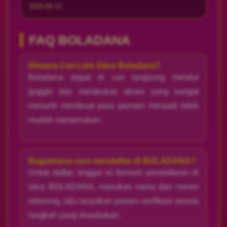
2026-06-13
FAQ BOLADANA
Dimana Cari Link Situs Boladana?
Boladana dapat di cari langsung melalui
goggle dan melakukan akses yang sangat
menarik membuat para pemain menjadi lebih
mudah menemukan.
Bagaimana cara mendaftar di BOLADANA?
Untuk daftar, tinggal isi formulir pendaftaran di
situs BOLADANA, masukan nama dan nomor
rekening, lalu lanjutkan proses verifikasi sesuai
langkah yang disediakan.