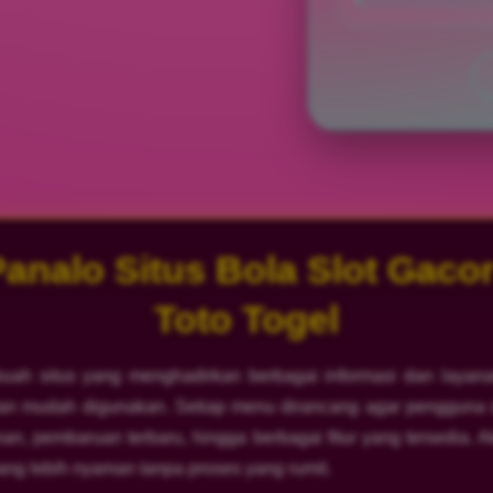
analo Situs Bola Slot Gacor
Toto Togel
h situs yang menghadirkan berbagai informasi dan layanan
dan mudah digunakan. Setiap menu dirancang agar pengguna 
inan, pembaruan terbaru, hingga berbagai fitur yang tersedia.
g lebih nyaman tanpa proses yang rumit.