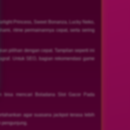
arlight Princess, Sweet Bonanza, Lucky Neko,
ami, ritme permainannya cepat, serta sering
 pilihan dengan cepat. Tampilan seperti ini
aragraf. Untuk SEO, bagian rekomendasi game
n bisa mencari Boladana Slot Gacor Pada
ertahankan agar suasana jackpot terasa lebih
eh pengunjung.