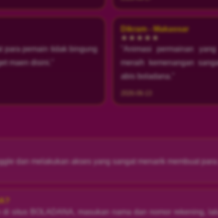
Dikram - Makassar
★★★★★
t para pemain tidak bingung
"Animasi permainan yan
t maen disini."
meraih kemenangan sanga
abis boladana."
2026-06-13
 goggle dan melakukan akses yang sangat menarik membuat pa
NA?
aran di situs BOLADANA, masukan nama dan nomor rekening, lalu