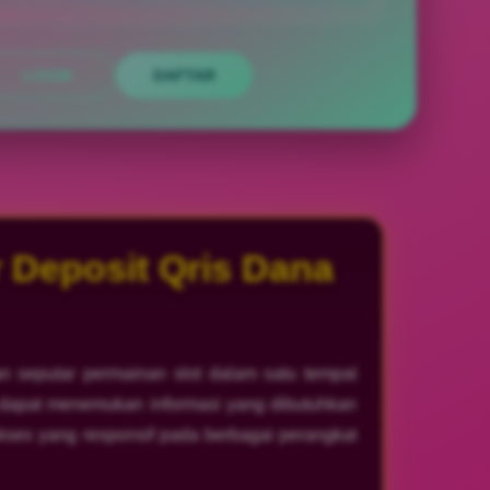
LOGIN
DAFTAR
 Deposit Qris Dana
 seputar permainan slot dalam satu tempat
dapat menemukan informasi yang dibutuhkan
 Akses yang responsif pada berbagai perangkat