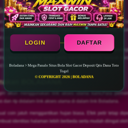
Gacor Populer
n Indonesia antara lain Mahjong Ways 2, Gates of Olympus, St
 Game-game tersebut populer karena tampilannya mudah dipah
 pola slot gacor terbaru.
LOGIN
DAFTAR
bersama indikator RTP agar pengunjung dapat membandingkan
ing langsung terlihat tanpa perlu membaca terlalu banyak p
d tanpa harus melakukan pengulangan berlebihan.
Boladana > Mega Panalo Situs Bola Slot Gacor Deposit Qris Dana Toto
Togel
© COPYRIGHT 2026 | BOLADANA
unakan BOLADANA
gin akun menggunakan link akses utama kami,Para pemai
dan rtp didalam link akses utama di dalam link Boladana.
ual coin jatuh menggantikan hujan biasa. Efek petir tetap dip
embuat identitas halaman lebih berbeda serta mudah diingat ol