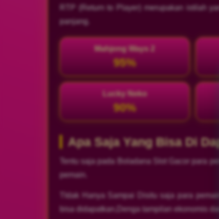
RTP (Return to Player) merupakan istilah y
panjang.
Mahjong Ways 2
95%
Lucky Neko
90%
Apa Saja Yang Bisa Di D
Tentu saja pada Boladana Slot Gacor para p
pemain.
TIdak Hanya Sampai Disitu saja para pema
bisa didapatkan,Denga tampilan ekonomis da