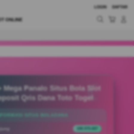
LOGIN
DAFTAR
Cari
Troli
Login/Sign-Up
OT ONLINE
Cari
 Mega Panalo Situs Bola Slot
posit Qris Dana Toto Togel
NFORMASI SITUS BOLADANA
njung
188.970.687