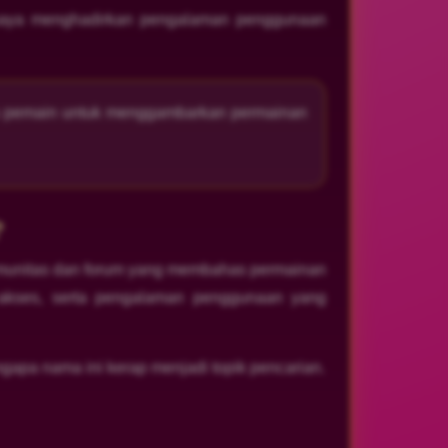
paya menghadirkan pengalaman penggunaan
tas pemain untuk menggambarkan permainan
?
komunitas dan forum yang membahas permainan
n akses, serta pengalaman penggunaan yang
gapa nama ini kerap menjadi topik pencarian.