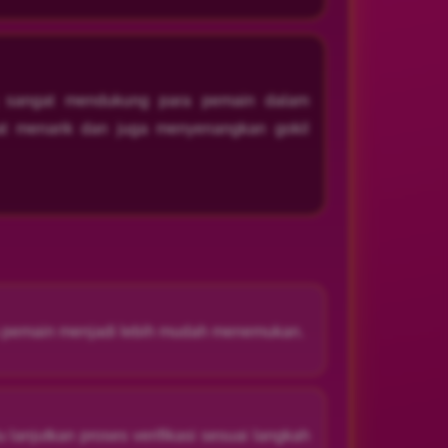
g sangat mendukung para pemain dalam
t menarik dan juga menyenangkan gokil
ra pemain menjadi lebih mudah menemukan.
 lanjutkan proses verifikasi sesuai langkah