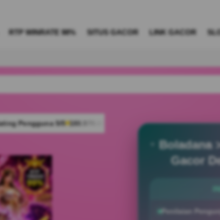
RTP WINRATE 98%
SITUS GACOR
LINK GACOR
SL
87 Aktif
Layanan Support 24 Jam Non-Stop
Boladana >
Gacor De
I
Penilaian Pengu