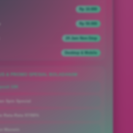
Rp 10.000
w
Rp 50.000
24 Jam Non-Stop
Desktop & Mobile
S & PROMO SPESIAL BOLADANA
posit 10K
an Spin Special
te Rata-Rata 97/98%
cor Maxwin