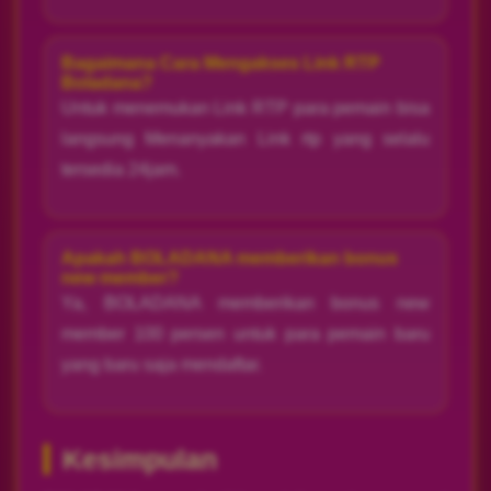
Bagaimana Cara Mengakses Link RTP
Boladana?
Untuk menemukan Link RTP para pemain bisa
langsung Menanyakan Link rtp yang selalu
tersedia 24jam.
Apakah BOLADANA memberikan bonus
new member?
Ya, BOLADANA memberikan bonus new
member 100 persen untuk para pemain baru
yang baru saja mendaftar.
Kesimpulan