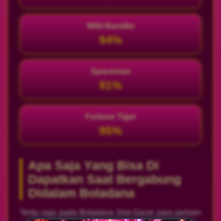
Wild Bandito
94%
Spaceman
91%
Fortune Tiger
95%
Apa Saja Yang Bisa Di
Dapatkan Saat Bergabung
Didalam Boladana
Tentu saja pada Boladana Slot Gacor para pemain