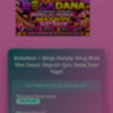
Boladana > Mega Panalo Situs Bola
Slot Gacor Deposit Qris Dana Toto
Togel
INFORMASI SITUS BOLADANA
Penilaian Pengunjung
188.970.687
Minimal Deposit