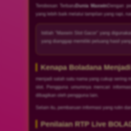
Terobosan Terbaru
Dunia Maxwin
Dengan pe
yang lebih baik melalui tampilan yang rapi, n
Istilah "Maxwin Slot Gacor" yang diguna
yang dianggap memiliki peluang hasil yan
Kenapa Boladana Menjadi
menjadi salah satu nama yang cukup sering 
slot. Pengguna umumnya mencari informasi
dibagikan oleh pengguna lain.
Selain itu, pembaruan informasi yang rutin 
Penilaian RTP Live BOLA