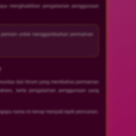
paya menghadirkan pengalaman penggunaan
tas pemain untuk menggambarkan permainan
?
komunitas dan forum yang membahas permainan
n akses, serta pengalaman penggunaan yang
gapa nama ini kerap menjadi topik pencarian.