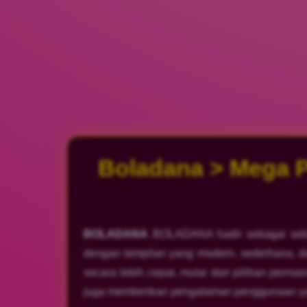
Layer Popup Close
Boladana > Mega P
BOLADANA
BOLADANA hadir sebagai sebua
dengan tampilan yang modern, sederhana, 
secara lebih cepat, mulai dari pilihan perma
juga memberikan pengalaman penggunaan yan