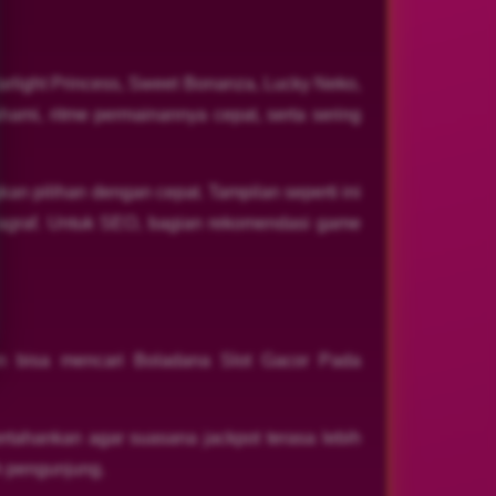
arlight Princess, Sweet Bonanza, Lucky Neko,
ami, ritme permainannya cepat, serta sering
 pilihan dengan cepat. Tampilan seperti ini
aragraf. Untuk SEO, bagian rekomendasi game
n bisa mencari Boladana Slot Gacor Pada
ertahankan agar suasana jackpot terasa lebih
eh pengunjung.