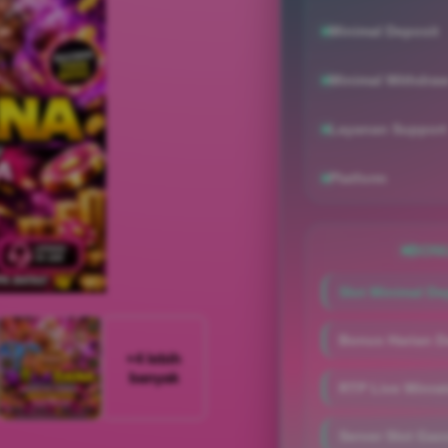
Minimal Deposit
Minimal Withdra
Layanan Support
Platform
BONU
Slot Minimal De
Bonus Harian D
+4 lebih
banyak
RTP Live Winra
Server Slot Ga