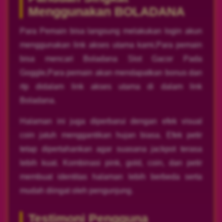
Menggunakan BOLADANA
Para Pemain bisa langsung melakukan login akun
menggunakan link akses utama kami,Para pemain
bisa mencari Boladana Slot Gacor Pada
Goggle,Para pemain akan mendapatkan bonus dan
rtp didalam link akses utama di dalam link
Boladana.
Halaman ini juga diperbarui dengan efek visual
coin jatuh menggantikan hujan biasa. Efek petir
tetap dipertahankan agar suasana jackpot terasa
lebih kuat. Kombinasi pink, gold, coin, dan petir
membuat identitas halaman lebih berbeda serta
mudah diingat oleh pengunjung.
Testimoni Pengguna