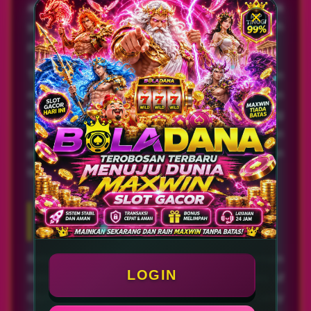
akan mendapatkan berbagai macam bonus bonus
yang sangat menarik yang bisa di mainkan oleh
para pemain.
TIdak Hanya Sampai Disitu saja para pemain akan
mendapatkan berbagai rtp yang sangat tinggi dan
kemenangan maksimal yang sangat mudah yang
bisa didapatkan,Denga tampilan ekonomis dan
permainan yang sangat inovatif,Para pemain akan
bermain dengan rasa nyaman.
Rekomendasi Game Slot
Gacor Populer
Beberapa permainan yang sering dicari pemain
LOGIN
Indonesia antara lain Mahjong Ways 2, Gates of
Olympus, Starlight Princess, Sweet Bonanza, Lucky