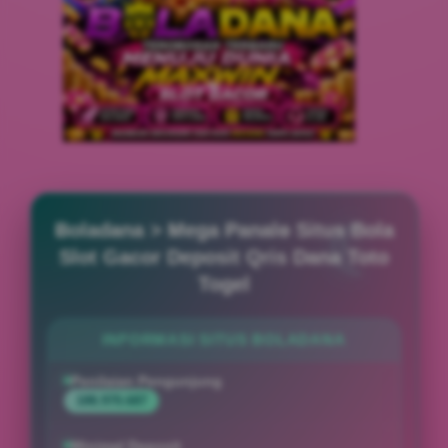
Boladana > Mega Panalo Situs Bola
Slot Gacor Deposit Qris Dana Toto
Togel
INFORMASI SITUS BOLADANA
Penilaian Pengunjung
188.970.687
Minimal Deposit