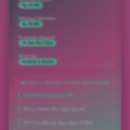
Rp 10.000
Minimal Withdraw
Rp 50.000
Layanan Support
24 Jam Non-Stop
Platform
Desktop & Mobile
BONUS & PROMO SPESIAL BOLADANA
Slot Minimal Deposit 10K
Bonus Harian Dan Spin Special
RTP Live Winrate Rata-Rata 97/98%