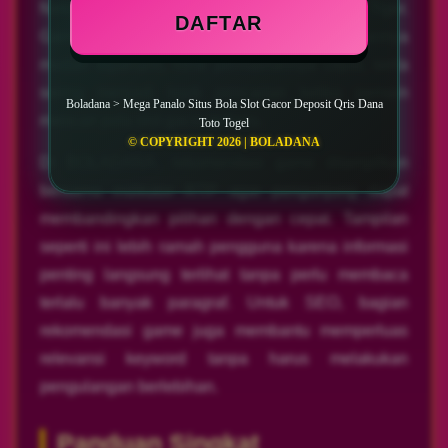
Neko, Wild Bandito, Spaceman, dan Fortune Tiger.
DAFTAR
Game-game tersebut populer karena tampilannya
mudah dipahami, ritme permainannya cepat, serta
sering menjadi topik pencarian ketika pemain
Boladana > Mega Panalo Situs Bola Slot Gacor Deposit Qris Dana
mencari pola slot gacor terbaru.
Toto Togel
© COPYRIGHT 2026 | BOLADANA
Di BOLADANA, rekomendasi game ditampilkan
bersama indikator RTP agar pengunjung dapat
membandingkan pilihan dengan cepat. Tampilan
seperti ini lebih ramah pengguna karena informasi
penting langsung terlihat tanpa perlu membaca
terlalu banyak paragraf. Untuk SEO, bagian
rekomendasi game juga membantu memperluas
relevansi keyword tanpa harus melakukan
pengulangan berlebihan.
Panduan Singkat