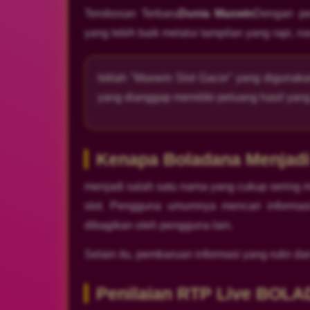
Terobosan Terbaru
Dunia Maxwin
Dengan pe
yang lebih baik melalui tampilan yang rapi, n
Istilah "Maxwin Slot Gacor" yang diguna
yang dianggap memiliki peluang hasil yan
Kenapa Boladana Menjadi
menjadi salah satu nama yang cukup sering 
slot. Pengguna umumnya mencari informasi
dibagikan oleh pengguna lain.
Selain itu, pembaruan informasi yang rutin 
Penilaian RTP Live BOLA