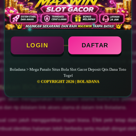
Gacor Populer
n Indonesia antara lain Mahjong Ways 2, Gates of Olympus, St
 Game-game tersebut populer karena tampilannya mudah dipah
 pola slot gacor terbaru.
LOGIN
DAFTAR
bersama indikator RTP agar pengunjung dapat membandingkan
ing langsung terlihat tanpa perlu membaca terlalu banyak p
d tanpa harus melakukan pengulangan berlebihan.
Boladana > Mega Panalo Situs Bola Slot Gacor Deposit Qris Dana Toto
Togel
© COPYRIGHT 2026 | BOLADANA
unakan BOLADANA
gin akun menggunakan link akses utama kami,Para pemai
dan rtp didalam link akses utama di dalam link Boladana.
ual coin jatuh menggantikan hujan biasa. Efek petir tetap dip
embuat identitas halaman lebih berbeda serta mudah diingat ol