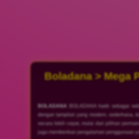
Layer Popup Close
Boladana > Mega P
BOLADANA
BOLADANA hadir sebagai sebua
dengan tampilan yang modern, sederhana, 
secara lebih cepat, mulai dari pilihan perma
juga memberikan pengalaman penggunaan yan