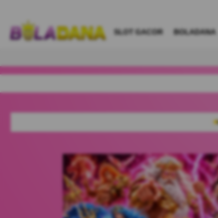
Skip
to
content
SLOT GACOR
BOLADANA
Buka Info Lebih Lanjut
Update Terbaru: 1 Juni Samp