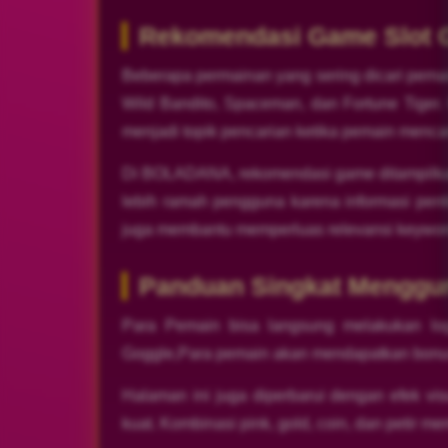
Rekomendasi Game Slot 
Beberapa permainan yang sering dicari pemai
Wild Bandito, Spaceman, dan Fortune Tiger.
menjadi topik pencarian ketika pemain mencari
Di BOLADANA, rekomendasi game ditampilkan 
lebih ramah pengguna karena informasi pent
juga membantu memperluas relevansi keywor
Panduan Singkat Mengg
Para Pemain bisa langsung melakukan lo
Goggle,Para pemain akan mendapatkan bonus 
Halaman ini juga diperbarui dengan efek vis
kuat. Kombinasi pink, gold, coin, dan petir m