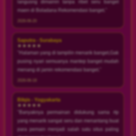
langusng dimainin tanpa ribet seru banget
maen di Boladana Rekomendasi banget."
2026-06-20
Saputra - Surabaya
★★★★★
"Halaman yang di tampilin menarik banget,Gak
pusing nyari semuanya mantep banget mudah
menang di jamin rekomendasi banget."
2026-06-18
Bilqis - Yogyakarta
★★★★★
"Banyaknya permainan didukung sama rtp
yang menarik sangat seru dan menantang buat
para pemain menjadi salah satu situs paling