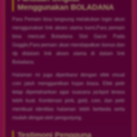
Menggunakan BOLADANA
Para Pemain bisa langsung melakukan login akun
menggunakan link akses utama kami,Para pemain
bisa mencari Boladana Slot Gacor Pada
Goggle,Para pemain akan mendapatkan bonus dan
rtp didalam link akses utama di dalam link
Boladana.
Halaman ini juga diperbarui dengan efek visual
coin jatuh menggantikan hujan biasa. Efek petir
tetap dipertahankan agar suasana jackpot terasa
lebih kuat. Kombinasi pink, gold, coin, dan petir
membuat identitas halaman lebih berbeda serta
mudah diingat oleh pengunjung.
Testimoni Pengguna