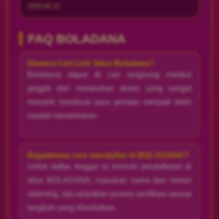
2026-06-13
FAQ BOLADANA
Dimana Cari Link Situs Boladana?
Boladana dapat di cari langsung melalui
goggle dan melakukan akses yang sangat
menarik membuat para pemain menjadi lebih
mudah menemukan.
Bagaimana cara mendaftar di BOLADANA?
Untuk daftar, tinggal isi formulir pendaftaran di
situs BOLADANA, masukan nama dan nomor
rekening, lalu lanjutkan proses verifikasi sesuai
langkah yang disediakan.