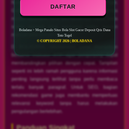
Neko, Wild Bandito, Spaceman, dan Fortune Tiger.
DAFTAR
Game-game tersebut populer karena tampilannya
mudah dipahami, ritme permainannya cepat, serta
sering menjadi topik pencarian ketika pemain
Boladana > Mega Panalo Situs Bola Slot Gacor Deposit Qris Dana
mencari pola slot gacor terbaru.
Toto Togel
© COPYRIGHT 2026 | BOLADANA
Di BOLADANA, rekomendasi game ditampilkan
bersama indikator RTP agar pengunjung dapat
membandingkan pilihan dengan cepat. Tampilan
seperti ini lebih ramah pengguna karena informasi
penting langsung terlihat tanpa perlu membaca
terlalu banyak paragraf. Untuk SEO, bagian
rekomendasi game juga membantu memperluas
relevansi keyword tanpa harus melakukan
pengulangan berlebihan.
Panduan Singkat