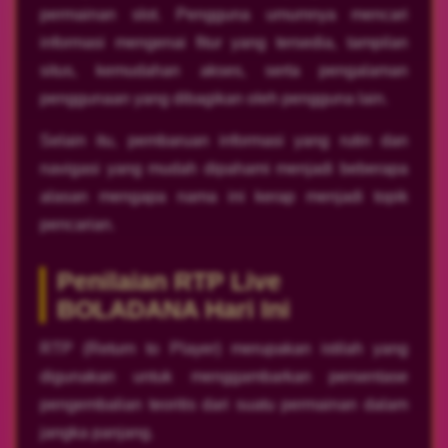
permainan slot. Pengguna umumnya mencari
informasi mengenai fitur yang tersedia, tampilan
situs, kemudahan akses, serta pengalaman
penggunaan yang dibagikan oleh pengguna lain.
Selain itu, pembaruan informasi yang rutin dan
navigasi yang mudah dipahami menjadi beberapa
alasan mengapa nama ini kerap menjadi topik
pencarian.
Penilaian RTP Live
BOLADANA Hari Ini
RTP (Return to Player) merupakan istilah yang
digunakan untuk menggambarkan persentase
pengembalian teoritis dari suatu permainan dalam
jangka panjang.