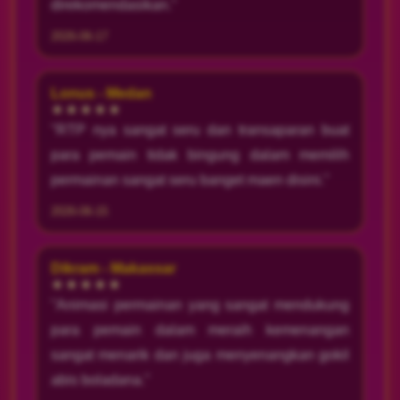
direkomendasikan."
2026-06-17
Lonus - Medan
★★★★★
"RTP nya sangat seru dan transaparan buat
para pemain tidak bingung dalam memilih
permainan sangat seru banget maen disini."
2026-06-15
Dikram - Makassar
★★★★★
"Animasi permainan yang sangat mendukung
para pemain dalam meraih kemenangan
sangat menarik dan juga menyenangkan gokil
abis boladana."