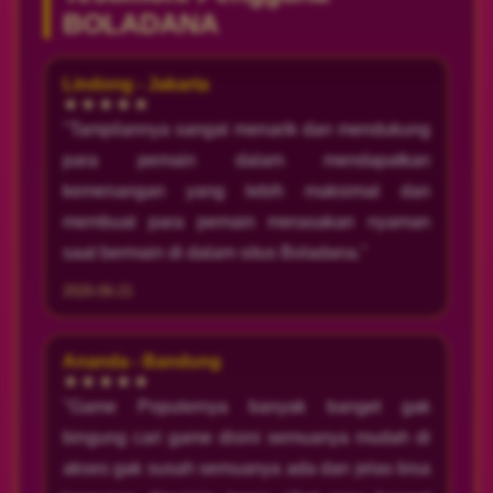
BOLADANA
Lindong - Jakarta
★★★★★
"Tampilannya sangat menarik dan mendukung
para pemain dalam mendapatkan
kemenangan yang lebih maksimal dan
membuat para pemain merasakan nyaman
saat bermain di dalam situs Boladana."
2026-06-21
Ananda - Bandung
★★★★★
"Game Populernya banyak banget gak
bingung cari game disini semuanya mudah di
akses gak susah semuanya ada dan jelas bisa