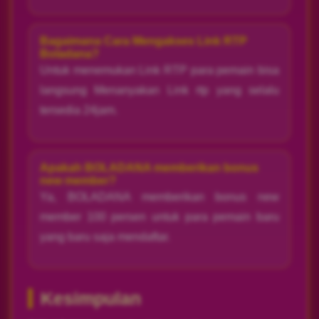
Bagaimana Cara Mengakses Link RTP
Boladana?
Untuk menemukan Link RTP para pemain bisa
langsung Menanyakan Link rtp yang selalu
tersedia 24jam.
Apakah BOLADANA memberikan bonus
new member?
Ya, BOLADANA memberikan bonus new
member 100 persen untuk para pemain baru
yang baru saja mendaftar.
Kesimpulan