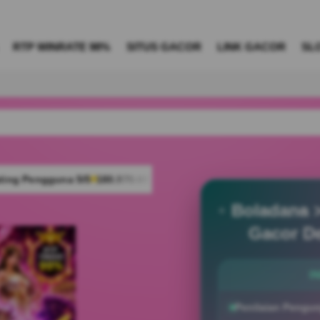
RTP WINRATE 98%
SITUS GACOR
LINK GACOR
SL
Aktif
Layanan Support 24 Jam Non-Stop
Boladana >
Gacor De
I
Penilaian Pengu