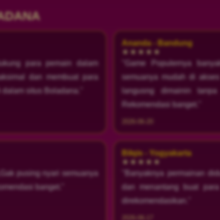
LADANA
Ananda - Bandung
★★★★★
dukung para pemain dalam
"Game Populernya banyak
aksimal dan membuat para
semuanya mudah di akses
dalam situs Boladana."
langusng dimainin tanp
Rekomendasi banget."
2026-06-20
Bilqis - Yogyakarta
★★★★★
,Gak pusing nyari semuanya
"Banyaknya permainan did
omendasi banget."
dan menantang buat para 
direkomendasikan."
2026-06-17