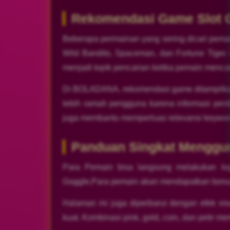
Rekomendasi Game Slot 
Beberapa permainan yang sering dicari pemai
Wild Bandito, Spaceman, dan Fortune Tiger.
menjadi topik pencarian ketika pemain mencari
Di BOLADANA, rekomendasi game ditampilkan 
lebih ramah pengguna karena informasi pent
juga membantu memperluas relevansi keywor
Panduan Singkat Mengg
Para Pemain bisa langsung melakukan lo
Goggle,Para pemain akan mendapatkan bonus 
Halaman ini juga diperbarui dengan efek vis
kuat. Kombinasi pink, gold, coin, dan petir m