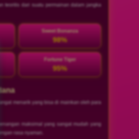
 teoritis dari suatu permainan dalam jangka
Sweet Bonanza
98%
Fortune Tiger
95%
dana
ngat menarik yang bisa di mainkan oleh para
emenangan maksimal yang sangat mudah yang
dengan rasa nyaman.