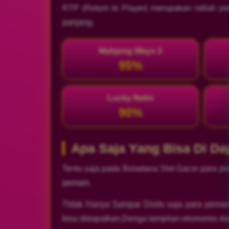
RTP (Return to Player) merupakan istilah y
panjang.
Mahjong Ways 2
95%
Lucky Neko
90%
Apa Saja Yang Bisa Di D
Tentu saja pada Boladana Slot Gacor para p
pemain.
TIdak Hanya Sampai Disitu saja para pema
bisa didapatkan,Denga tampilan ekonomis da