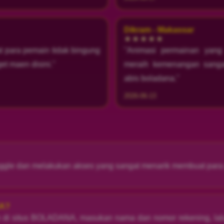
Dikram - Makassar
★★★★★
t para pemain tidak bingung
"Animasi permainan yan
t maen disini."
meraih kemenangan sanga
abis boladana."
2026-06-13
 goggle dan melakukan akses yang sangat menarik membuat pa
NA?
aran di situs BOLADANA, masukan nama dan nomor rekening, lalu