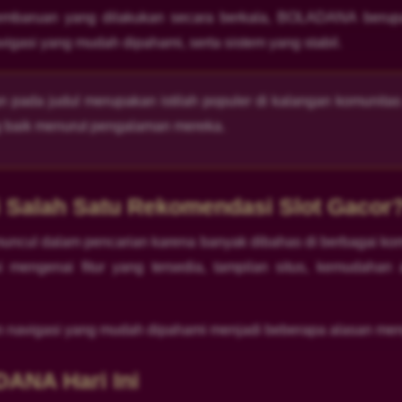
mbaruan yang dilakukan secara berkala, BOLADANA beru
avigasi yang mudah dipahami, serta sistem yang stabil.
kan pada judul merupakan istilah populer di kalangan komuni
g baik menurut pengalaman mereka.
 Salah Satu Rekomendasi Slot Gacor
muncul dalam pencarian karena banyak dibahas di berbagai 
 mengenai fitur yang tersedia, tampilan situs, kemudaha
dan navigasi yang mudah dipahami menjadi beberapa alasan men
DANA Hari Ini