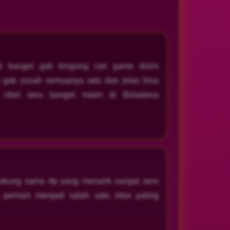
 banget gak bingung cari game disini
 gak susah semuanya ada dan jelas bisa
a ribet seru banget maen di Boladana
ukung sama rtp yang menarik sangat seru
pemain menjadi salah satu situs paling