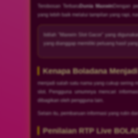
Terobosan Terbaru
Dunia Maxwin
Dengan pe
yang lebih baik melalui tampilan yang rapi, n
Istilah "Maxwin Slot Gacor" yang diguna
yang dianggap memiliki peluang hasil yan
Kenapa Boladana Menjadi
menjadi salah satu nama yang cukup sering 
slot. Pengguna umumnya mencari informasi
dibagikan oleh pengguna lain.
Selain itu, pembaruan informasi yang rutin 
Penilaian RTP Live BOLA