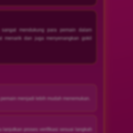
g sangat mendukung para pemain dalam
t menarik dan juga menyenangkan gokil
ra pemain menjadi lebih mudah menemukan.
 lanjutkan proses verifikasi sesuai langkah