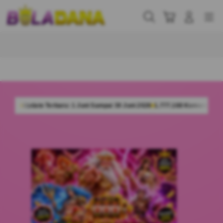
Skip
to
Cari
Troli
Login
Navigation
content
Buka Info Lebih Lanjut
Juni Sampai 30 Juni 2026
1.777.168 Komentar Member
Rating Pengguna 5/