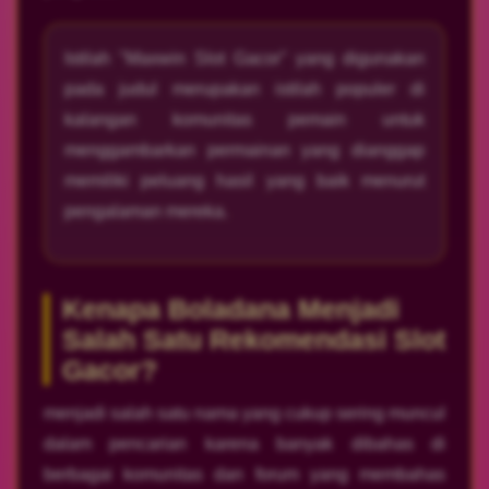
Istilah "Maxwin Slot Gacor" yang digunakan
pada judul merupakan istilah populer di
kalangan komunitas pemain untuk
menggambarkan permainan yang dianggap
memiliki peluang hasil yang baik menurut
pengalaman mereka.
Kenapa Boladana Menjadi
Salah Satu Rekomendasi Slot
Gacor?
menjadi salah satu nama yang cukup sering muncul
dalam pencarian karena banyak dibahas di
berbagai komunitas dan forum yang membahas