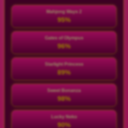
Mahjong Ways 2
95%
Gates of Olympus
96%
Starlight Princess
89%
Sweet Bonanza
98%
Lucky Neko
90%