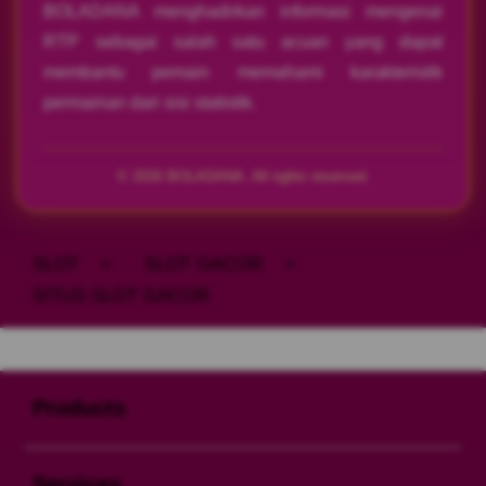
BOLADANA menghadirkan informasi mengenai
RTP sebagai salah satu acuan yang dapat
membantu pemain memahami karakteristik
permainan dari sisi statistik.
© 2026 BOLADANA. All rights reserved.
SLOT
>
SLOT GACOR
>
SITUS SLOT GACOR
Buka
Footer Navigation
Products
Buka
Services