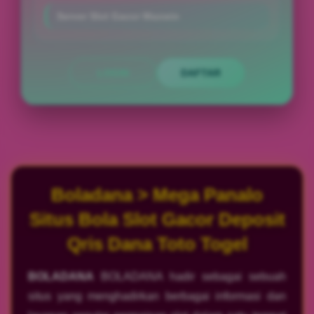
Server Slot Gacor Maxwin
LOGIN
DAFTAR
Layer Popup Close
Boladana > Mega Panalo
Situs Bola Slot Gacor Deposit
Qris Dana Toto Togel
BOLADANA
BOLADANA hadir sebagai sebuah
situs yang menghadirkan berbagai informasi dan