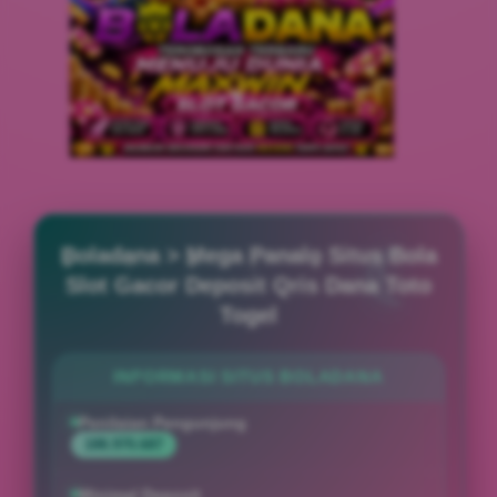
Boladana > Mega Panalo Situs Bola
Slot Gacor Deposit Qris Dana Toto
Togel
INFORMASI SITUS BOLADANA
Penilaian Pengunjung
188.970.687
Minimal Deposit