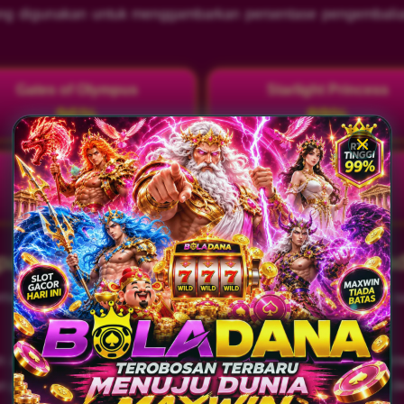
ang digunakan untuk menggambarkan persentase pengembalian
Gates of Olympus
Starlight Princess
96%
89%
Wild Bandito
Spaceman
94%
91%
apatkan Saat Bergabung Didalam Bola
emain akan mendapatkan berbagai macam bonus bonus yang sa
in akan mendapatkan berbagai rtp yang sangat tinggi dan k
n permainan yang sangat inovatif,Para pemain akan bermain 