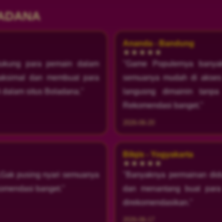
LADANA
Ananda - Bandung
★★★★★
dukung para pemain dalam
"Game Populernya banyak
aksimal dan membuat para
semuanya mudah di akses
dalam situs Boladana."
langusng dimainin tanp
Rekomendasi banget."
2026-06-20
Bilqis - Yogyakarta
★★★★★
,Gak pusing nyari semuanya
"Banyaknya permainan did
omendasi banget."
dan menantang buat para 
direkomendasikan."
2026-06-17