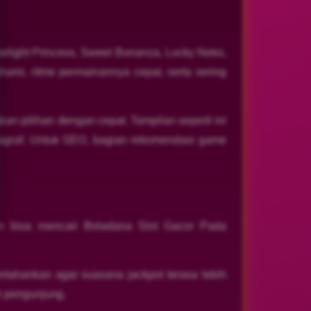
arlight Princess, Sweet Bonanza, Lucky Neko,
ami, ritme permainannya cepat, serta sering
 pilihan dengan cepat. Tampilan seperti ini
aragraf. Untuk SEO, bagian rekomendasi game
n bisa mencari Boladana Slot Gacor Pada
ertahankan agar suasana jackpot terasa lebih
eh pengunjung.