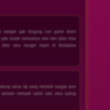
 banget gak bingung cari game disini
 gak susah semuanya ada dan jelas bisa
a ribet seru banget maen di Boladana
ukung sama rtp yang menarik sangat seru
pemain menjadi salah satu situs paling