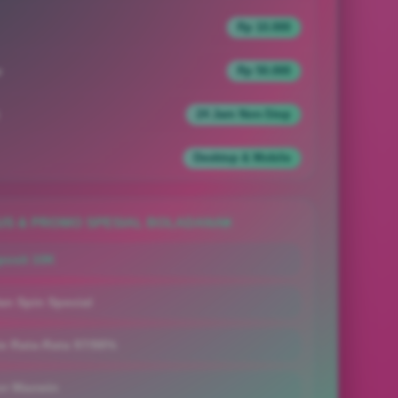
Rp 10.000
w
Rp 50.000
24 Jam Non-Stop
Desktop & Mobile
S & PROMO SPESIAL BOLADANA
posit 10K
an Spin Special
te Rata-Rata 97/98%
cor Maxwin