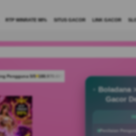
RTP WINRATE 98%
SITUS GACOR
LINK GACOR
SL
if
Layanan Support 24 Jam Non-Stop
Boladana >
Gacor De
I
Penilaian Pengu