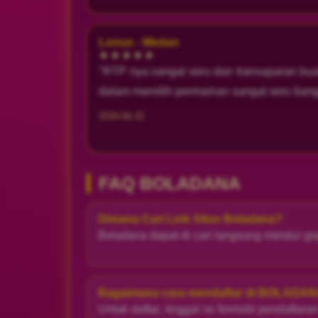
Lonus - Medan
★★★★★
"RTP nya sangat seru dan transaparan bua
dalam memilih permainan sangat seru bange
2026-06-15
FAQ BOLADANA
Dimana Cari Link Situs Boladana?
Boladana dapat di cari langsung melalui
Bagaimana cara mendaftar di BOLADA
Untuk daftar, tinggal isi formulir pendaft