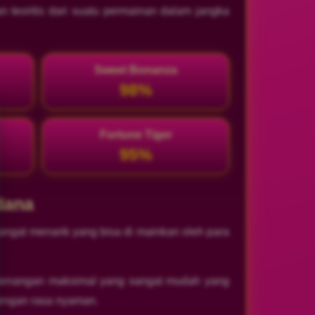
 teoritis dari suatu permainan dalam jangka
Sweet Bonanza
98%
Fortune Tiger
95%
dana
ngat menarik yang bisa di mainkan oleh para
emenangan maksimal yang sangat mudah yang
dengan rasa nyaman.