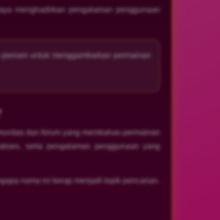
paya menghadirkan pengalaman penggunaan
tas pemain untuk menggambarkan permainan
?
komunitas dan forum yang membahas permainan
n akses, serta pengalaman penggunaan yang
gapa nama ini kerap menjadi topik pencarian.