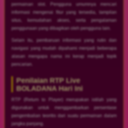
permainan slot. Pengguna umumnya mencari
informasi mengenai fitur yang tersedia, tampilan
situs, kemudahan akses, serta pengalaman
penggunaan yang dibagikan oleh pengguna lain.
Selain itu, pembaruan informasi yang rutin dan
navigasi yang mudah dipahami menjadi beberapa
alasan mengapa nama ini kerap menjadi topik
pencarian.
Penilaian RTP Live
BOLADANA Hari Ini
RTP (Return to Player) merupakan istilah yang
digunakan untuk menggambarkan persentase
pengembalian teoritis dari suatu permainan dalam
jangka panjang.