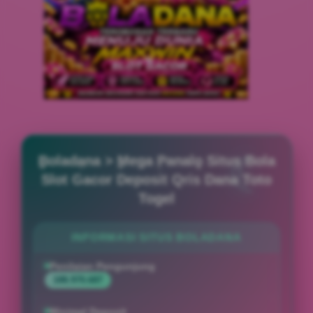
Boladana > Mega Panalo Situs Bola
Slot Gacor Deposit Qris Dana Toto
Togel
INFORMASI SITUS BOLADANA
Penilaian Pengunjung
188.970.687
Minimal Deposit