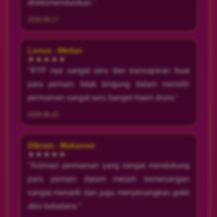
direkomendasikan."
2026-06-17
Lonus - Medan
★★★★★
"RTP nya sangat seru dan transaparan buat
para pemain tidak bingung dalam memilih
permainan sangat seru banget maen disini."
2026-06-15
Dikram - Makassar
★★★★★
"Animasi permainan yang sangat mendukung
para pemain dalam meraih kemenangan
sangat menarik dan juga menyenangkan gokil
abis boladana."