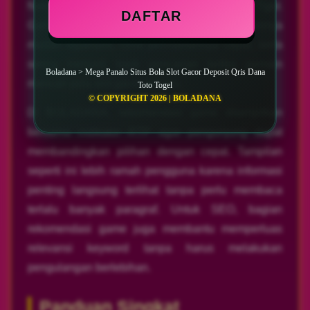
Neko, Wild Bandito, Spaceman, dan Fortune Tiger.
DAFTAR
Game-game tersebut populer karena tampilannya
mudah dipahami, ritme permainannya cepat, serta
sering menjadi topik pencarian ketika pemain
Boladana > Mega Panalo Situs Bola Slot Gacor Deposit Qris Dana
mencari pola slot gacor terbaru.
Toto Togel
© COPYRIGHT 2026 | BOLADANA
Di BOLADANA, rekomendasi game ditampilkan
bersama indikator RTP agar pengunjung dapat
membandingkan pilihan dengan cepat. Tampilan
seperti ini lebih ramah pengguna karena informasi
penting langsung terlihat tanpa perlu membaca
terlalu banyak paragraf. Untuk SEO, bagian
rekomendasi game juga membantu memperluas
relevansi keyword tanpa harus melakukan
pengulangan berlebihan.
Panduan Singkat