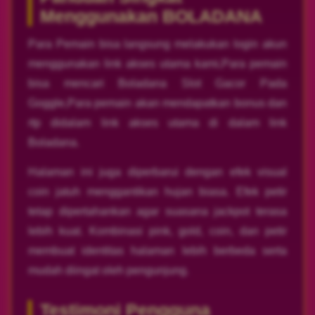
Menggunakan BOLADANA
Para Pemain bisa langsung melakukan login akun
menggunakan link akses utama kami,Para pemain
bisa mencari Boladana Slot Gacor Pada
Goggle,Para pemain akan mendapatkan bonus dan
rtp didalam link akses utama di dalam link
Boladana.
Halaman ini juga diperbarui dengan efek visual
coin jatuh menggantikan hujan biasa. Efek petir
tetap dipertahankan agar suasana jackpot terasa
lebih kuat. Kombinasi pink, gold, coin, dan petir
membuat identitas halaman lebih berbeda serta
mudah diingat oleh pengunjung.
Testimoni Pengguna