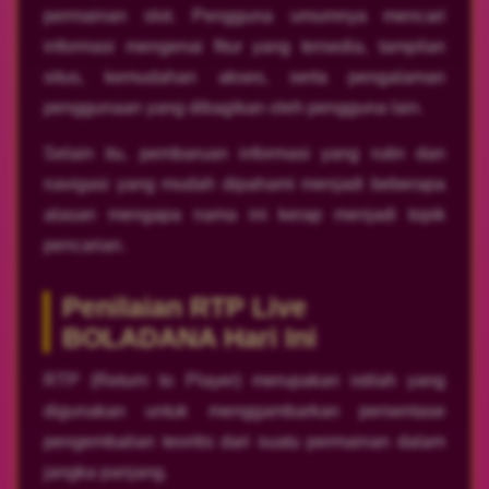
permainan slot. Pengguna umumnya mencari
informasi mengenai fitur yang tersedia, tampilan
situs, kemudahan akses, serta pengalaman
penggunaan yang dibagikan oleh pengguna lain.
Selain itu, pembaruan informasi yang rutin dan
navigasi yang mudah dipahami menjadi beberapa
alasan mengapa nama ini kerap menjadi topik
pencarian.
Penilaian RTP Live
BOLADANA Hari Ini
RTP (Return to Player) merupakan istilah yang
digunakan untuk menggambarkan persentase
pengembalian teoritis dari suatu permainan dalam
jangka panjang.