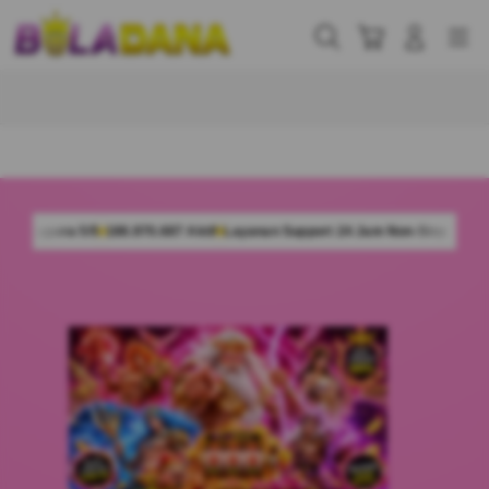
Skip
to
Cari
Troli
Login
Navigation
content
Buka Info Lebih Lanjut
Aktif
Layanan Support 24 Jam Non-Stop