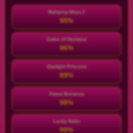
Mahjong Ways 2
95%
Gates of Olympus
96%
Starlight Princess
89%
Sweet Bonanza
98%
Lucky Neko
90%