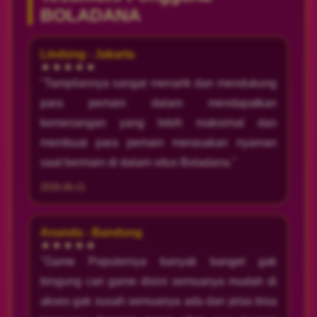
BOLADANA
Lindong - Jakarta
★★★★★
"Tampilannya sangat menarik dan mendukung
para pemain dalam mendapatkan
kemenangan yang lebih maksimal dan
membuat para pemain merasakan nyaman
saat bermain di dalam situs Boladana."
2026-06-21
Ananda - Bandung
★★★★★
"Game Populernya banyak banget gak
bingung cari game disini semuanya mudah di
akses gak susah semuanya ada dan jelas bisa