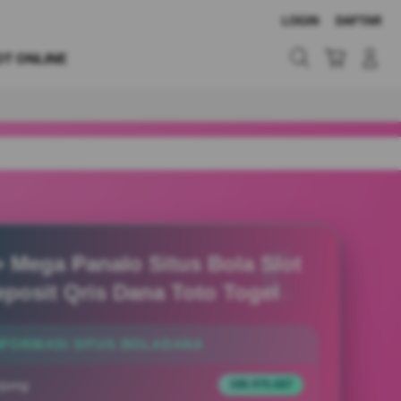
LOGIN
DAFTAR
Cari
Troli
Login/Sign-Up
OT ONLINE
Cari
 Mega Panalo Situs Bola Slot
posit Qris Dana Toto Togel
NFORMASI SITUS BOLADANA
njung
188.970.687