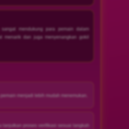
g sangat mendukung para pemain dalam
t menarik dan juga menyenangkan gokil
ra pemain menjadi lebih mudah menemukan.
 lanjutkan proses verifikasi sesuai langkah