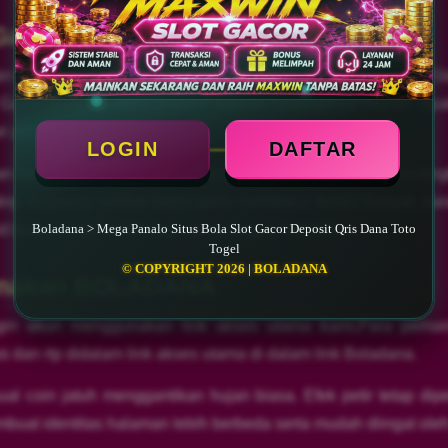
Gacor Populer
n Indonesia antara lain Mahjong Ways 2, Gates of Olympus, St
 Game-game tersebut populer karena tampilannya mudah dipah
 pola slot gacor terbaru.
LOGIN
DAFTAR
bersama indikator RTP agar pengunjung dapat membandingkan
ing langsung terlihat tanpa perlu membaca terlalu banyak p
d tanpa harus melakukan pengulangan berlebihan.
Boladana > Mega Panalo Situs Bola Slot Gacor Deposit Qris Dana Toto
Togel
© COPYRIGHT 2026 | BOLADANA
unakan BOLADANA
gin akun menggunakan link akses utama kami,Para pemai
dan rtp didalam link akses utama di dalam link Boladana.
ual coin jatuh menggantikan hujan biasa. Efek petir tetap dip
embuat identitas halaman lebih berbeda serta mudah diingat ol