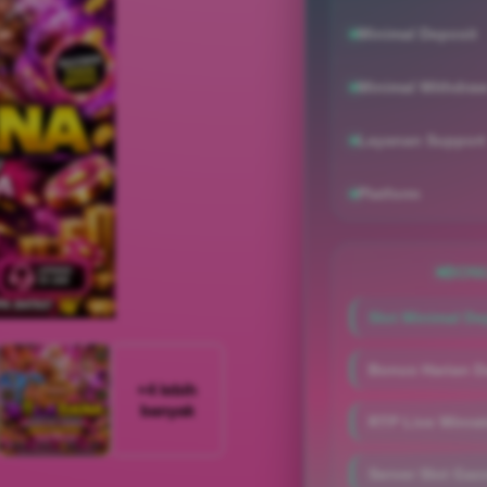
Minimal Deposit
Minimal Withdra
Layanan Support
Platform
BONU
Slot Minimal De
Bonus Harian D
+4 lebih
banyak
RTP Live Winra
Server Slot Ga