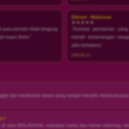
Dikram - Makassar
★★★★★
t para pemain tidak bingung
"Animasi permainan yan
t maen disini."
meraih kemenangan sanga
abis boladana."
2026-06-13
 goggle dan melakukan akses yang sangat menarik membuat pa
NA?
aran di situs BOLADANA, masukan nama dan nomor rekening, lalu