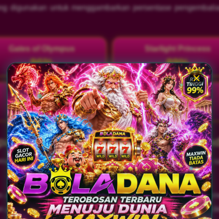
ang digunakan untuk menggambarkan persentase pengembalian
Gates of Olympus
Starlight Princess
96%
89%
Wild Bandito
Spaceman
94%
91%
apatkan Saat Bergabung Didalam Bola
emain akan mendapatkan berbagai macam bonus bonus yang sa
in akan mendapatkan berbagai rtp yang sangat tinggi dan k
n permainan yang sangat inovatif,Para pemain akan bermain 