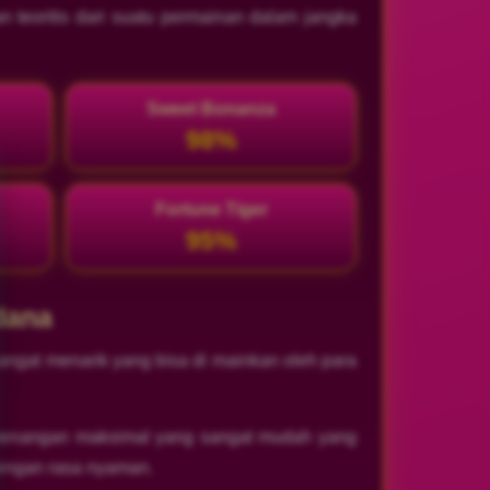
 teoritis dari suatu permainan dalam jangka
Sweet Bonanza
98%
Fortune Tiger
95%
dana
ngat menarik yang bisa di mainkan oleh para
emenangan maksimal yang sangat mudah yang
dengan rasa nyaman.