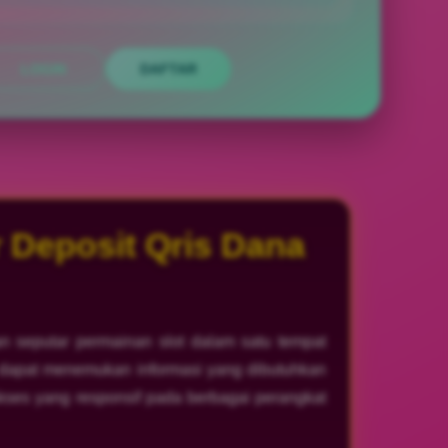
LOGIN
DAFTAR
 Deposit Qris Dana
 seputar permainan slot dalam satu tempat
dapat menemukan informasi yang dibutuhkan
 Akses yang responsif pada berbagai perangkat