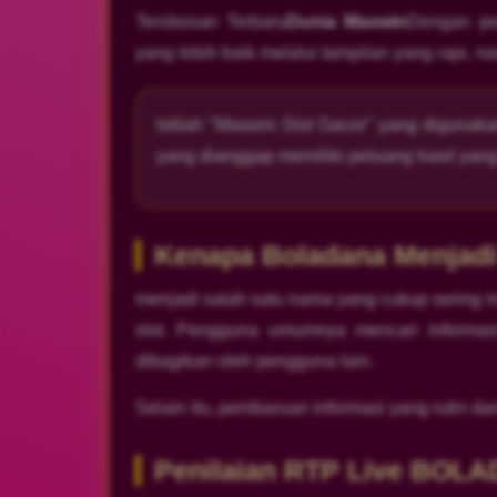
Terobosan Terbaru
Dunia Maxwin
Dengan pe
yang lebih baik melalui tampilan yang rapi, n
Istilah "Maxwin Slot Gacor" yang diguna
yang dianggap memiliki peluang hasil yan
Kenapa Boladana Menjadi
menjadi salah satu nama yang cukup sering 
slot. Pengguna umumnya mencari informasi
dibagikan oleh pengguna lain.
Selain itu, pembaruan informasi yang rutin 
Penilaian RTP Live BOLA