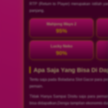
RTP (Return to Player) merupakan istilah y
panjang.
Mahjong Ways 2
95%
Lucky Neko
90%
Apa Saja Yang Bisa Di D
Tentu saja pada Boladana Slot Gacor para p
pemain.
TIdak Hanya Sampai Disitu saja para pema
bisa didapatkan,Denga tampilan ekonomis da