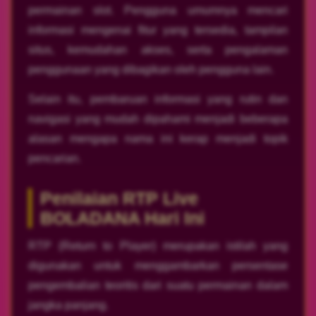
permainan slot. Pengguna umumnya mencari
informasi mengenai fitur yang tersedia, tampilan
situs, kemudahan akses, serta pengalaman
penggunaan yang dibagikan oleh pengguna lain.
Selain itu, pembaruan informasi yang rutin dan
navigasi yang mudah dipahami menjadi beberapa
alasan mengapa nama ini kerap menjadi topik
pencarian.
Penilaian RTP Live
BOLADANA Hari Ini
RTP (Return to Player) merupakan istilah yang
digunakan untuk menggambarkan persentase
pengembalian teoritis dari suatu permainan dalam
jangka panjang.