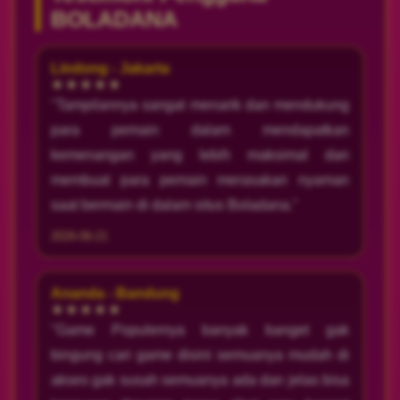
BOLADANA
Lindong - Jakarta
★★★★★
"Tampilannya sangat menarik dan mendukung
para pemain dalam mendapatkan
kemenangan yang lebih maksimal dan
membuat para pemain merasakan nyaman
saat bermain di dalam situs Boladana."
2026-06-21
Ananda - Bandung
★★★★★
"Game Populernya banyak banget gak
bingung cari game disini semuanya mudah di
akses gak susah semuanya ada dan jelas bisa