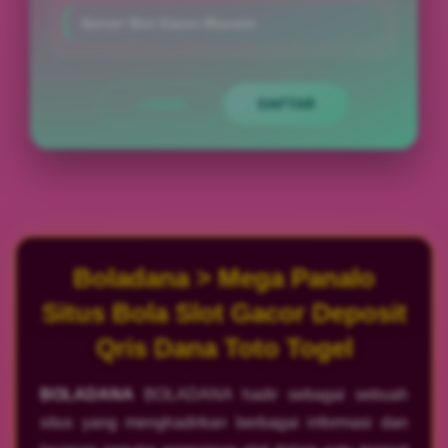
Server Slot Gacor Maxwin
LOGIN
DAFTAR
Layer Popup Close
Boladana > Mega Panalo
Situs Bola Slot Gacor Deposit
Qris Dana Toto Togel
BOLADANA
BOLADANA hadir sebagai sebuah
situs yang menghadirkan berbagai informasi dan