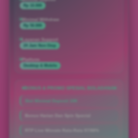
Rp 10.000
Minimal Withdraw
Rp 50.000
Layanan Support
24 Jam Non-Stop
Platform
Desktop & Mobile
BONUS & PROMO SPESIAL BOLADANA
Slot Minimal Deposit 10K
Bonus Harian Dan Spin Special
RTP Live Winrate Rata-Rata 97/98%