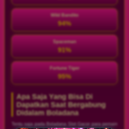
Wild Bandito
94%
Spaceman
91%
Fortune Tiger
95%
Apa Saja Yang Bisa Di
Dapatkan Saat Bergabung
Didalam Boladana
Tentu saja pada Boladana Slot Gacor para pemain