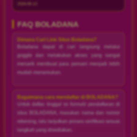
2026-06-13
FAQ BOLADANA
Dimana Cari Link Situs Boladana?
Boladana dapat di cari langsung melalui
goggle dan melakukan akses yang sangat
menarik membuat para pemain menjadi lebih
mudah menemukan.
Bagaimana cara mendaftar di BOLADANA?
Untuk daftar, tinggal isi formulir pendaftaran di
situs BOLADANA, masukan nama dan nomor
rekening, lalu lanjutkan proses verifikasi sesuai
langkah yang disediakan.