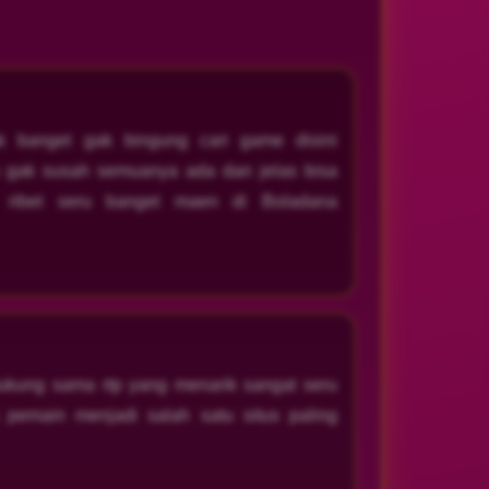
 banget gak bingung cari game disini
 gak susah semuanya ada dan jelas bisa
a ribet seru banget maen di Boladana
ukung sama rtp yang menarik sangat seru
pemain menjadi salah satu situs paling