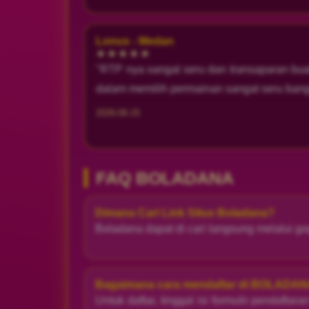
Lonus - Medan
★★★★★
"RTP nya sangat seru dan transaparan bua
dalam memilih permainan sangat seru bange
2026-06-15
FAQ BOLADANA
Dimana Cari Link Situs Boladana?
Boladana dapat di cari langsung melalui
Bagaimana cara mendaftar di BOLADA
Untuk daftar, tinggal isi formulir pendaft