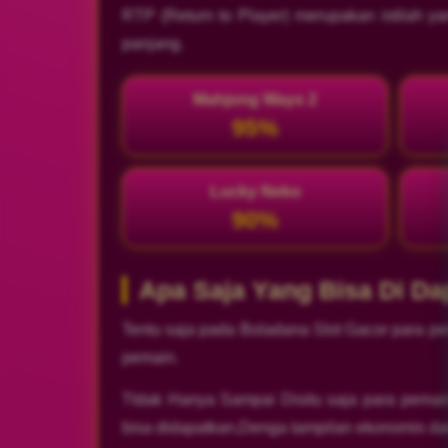
RTP (Return to Player) merupakan istilah y
panjang.
Mahjong Ways 2
95%
Lucky Neko
90%
Apa Saja Yang Bisa Di D
Tentu saja pada Boladana Slot Gacor para p
pemain.
TIdak Hanya Sampai Disitu saja para pema
bisa didapatkan,Denga tampilan ekonomis da