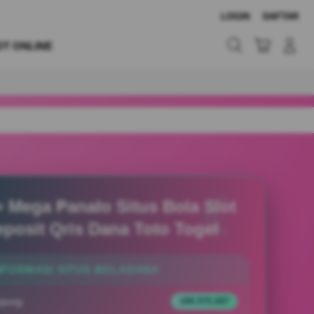
LOGIN
DAFTAR
Cari
Troli
Login/Sign-Up
OT ONLINE
Cari
 Mega Panalo Situs Bola Slot
posit Qris Dana Toto Togel
NFORMASI SITUS BOLADANA
njung
188.970.687