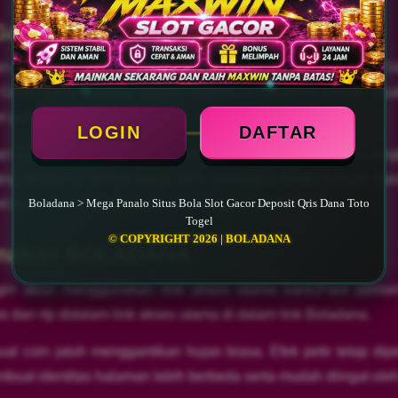
Gacor Populer
n Indonesia antara lain Mahjong Ways 2, Gates of Olympus, St
 Game-game tersebut populer karena tampilannya mudah dipah
 pola slot gacor terbaru.
LOGIN
DAFTAR
bersama indikator RTP agar pengunjung dapat membandingkan
ing langsung terlihat tanpa perlu membaca terlalu banyak p
d tanpa harus melakukan pengulangan berlebihan.
Boladana > Mega Panalo Situs Bola Slot Gacor Deposit Qris Dana Toto
Togel
© COPYRIGHT 2026 | BOLADANA
unakan BOLADANA
gin akun menggunakan link akses utama kami,Para pemai
dan rtp didalam link akses utama di dalam link Boladana.
ual coin jatuh menggantikan hujan biasa. Efek petir tetap dip
embuat identitas halaman lebih berbeda serta mudah diingat ol