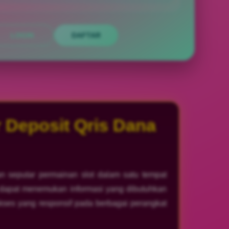
LOGIN
DAFTAR
 Deposit Qris Dana
 seputar permainan slot dalam satu tempat
dapat menemukan informasi yang dibutuhkan
 Akses yang responsif pada berbagai perangkat