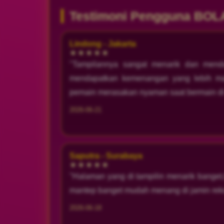
Testimoni Pengguna BO
Lindong - Jakarta
★★★★★
"Tampilannya sangat menarik dan men
mendapatkan kemenangan yang lebih m
pemain merasakan nyaman saat bermain di 
2026-06-21
Saputra - Surabaya
★★★★★
"Halaman yang di tampilin menarik banget
mantep banget mudah menang di jamin rek
2026-06-18