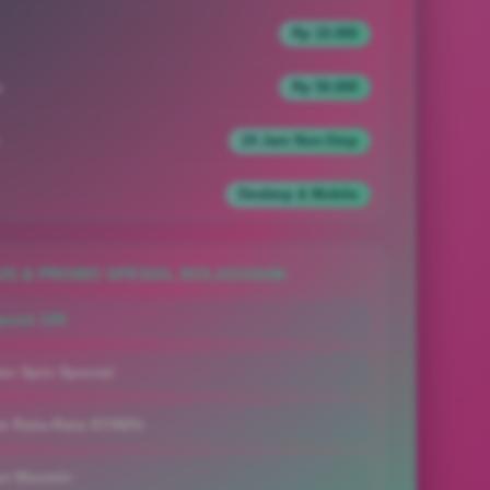
Rp 10.000
w
Rp 50.000
24 Jam Non-Stop
Desktop & Mobile
S & PROMO SPESIAL BOLADANA
posit 10K
an Spin Special
te Rata-Rata 97/98%
cor Maxwin