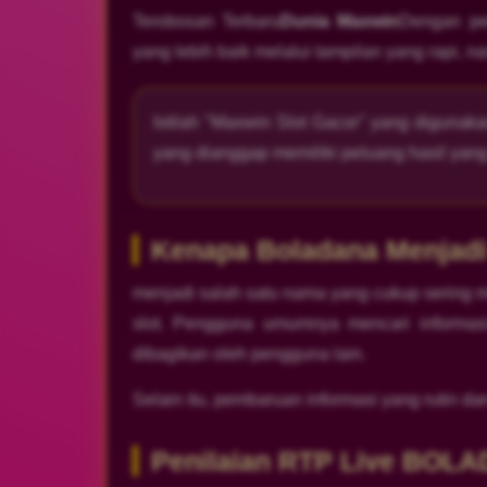
Terobosan Terbaru
Dunia Maxwin
Dengan pe
yang lebih baik melalui tampilan yang rapi, n
Istilah "Maxwin Slot Gacor" yang diguna
yang dianggap memiliki peluang hasil yan
Kenapa Boladana Menjadi
menjadi salah satu nama yang cukup sering 
slot. Pengguna umumnya mencari informasi
dibagikan oleh pengguna lain.
Selain itu, pembaruan informasi yang rutin 
Penilaian RTP Live BOLA