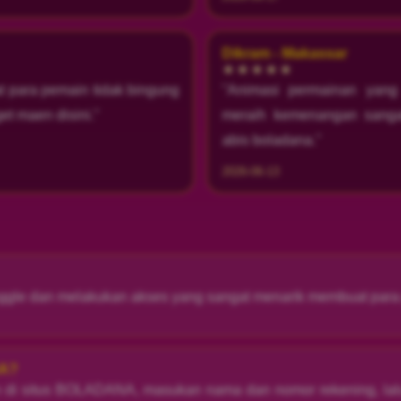
Dikram - Makassar
★★★★★
t para pemain tidak bingung
"Animasi permainan yan
t maen disini."
meraih kemenangan sanga
abis boladana."
2026-06-13
 goggle dan melakukan akses yang sangat menarik membuat pa
NA?
aran di situs BOLADANA, masukan nama dan nomor rekening, lalu