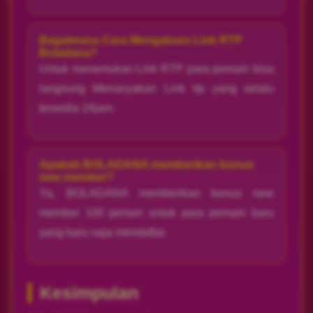
Bagaimana Cara Mengakses Link RTP
Boladana?
Untuk menemukan Link RTP para pemain bisa
langsung Menanyakan Link rtp yang selalu
tersedia 24jam.
Apakah BOLADANA memberikan bonus
new member?
Ya, BOLADANA memberikan bonus new
member 100 persen untuk para pemain baru
yang baru saja mendaftar.
Kesimpulan