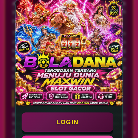
akan mendapatkan berbagai macam bonus bonus
yang sangat menarik yang bisa di mainkan oleh
para pemain.
TIdak Hanya Sampai Disitu saja para pemain akan
mendapatkan berbagai rtp yang sangat tinggi dan
kemenangan maksimal yang sangat mudah yang
bisa didapatkan,Denga tampilan ekonomis dan
permainan yang sangat inovatif,Para pemain akan
bermain dengan rasa nyaman.
Rekomendasi Game Slot
Gacor Populer
Beberapa permainan yang sering dicari pemain
LOGIN
Indonesia antara lain Mahjong Ways 2, Gates of
Olympus, Starlight Princess, Sweet Bonanza, Lucky