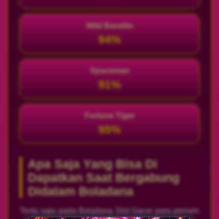
Wild Bandito
94%
Spaceman
91%
Fortune Tiger
95%
Apa Saja Yang Bisa Di
Dapatkan Saat Bergabung
Didalam Boladana
Tentu saja pada Boladana Slot Gacor para pemain