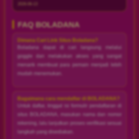
2026-06-13
FAQ BOLADANA
Dimana Cari Link Situs Boladana?
Boladana dapat di cari langsung melalui
goggle dan melakukan akses yang sangat
menarik membuat para pemain menjadi lebih
mudah menemukan.
Bagaimana cara mendaftar di BOLADANA?
Untuk daftar, tinggal isi formulir pendaftaran di
situs BOLADANA, masukan nama dan nomor
rekening, lalu lanjutkan proses verifikasi sesuai
langkah yang disediakan.