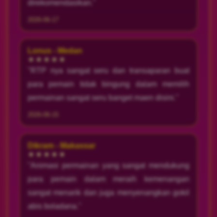
direkomendasikan."
2026-06-17
Lonus - Medan
★★★★★
"RTP nya sangat seru dan transaparan buat
para pemain tidak bingung dalam memilih
permainan sangat seru banget maen disini."
2026-06-15
Dikram - Makassar
★★★★★
"Animasi permainan yang sangat mendukung
para pemain dalam meraih kemenangan
sangat menarik dan juga menyenangkan gokil
abis boladana."