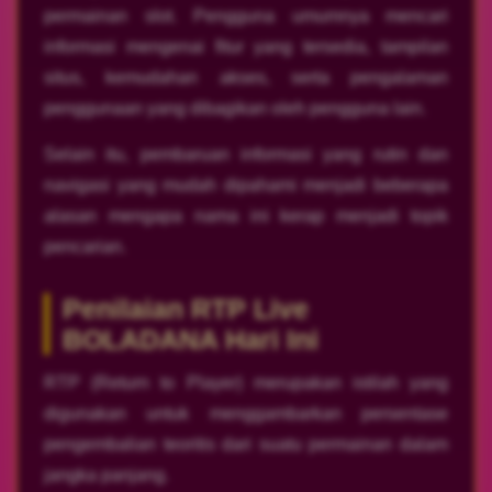
permainan slot. Pengguna umumnya mencari
informasi mengenai fitur yang tersedia, tampilan
situs, kemudahan akses, serta pengalaman
penggunaan yang dibagikan oleh pengguna lain.
Selain itu, pembaruan informasi yang rutin dan
navigasi yang mudah dipahami menjadi beberapa
alasan mengapa nama ini kerap menjadi topik
pencarian.
Penilaian RTP Live
BOLADANA Hari Ini
RTP (Return to Player) merupakan istilah yang
digunakan untuk menggambarkan persentase
pengembalian teoritis dari suatu permainan dalam
jangka panjang.