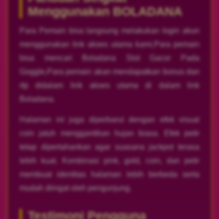
Menggunakan BOLADANA
Para Pemain bisa langsung melakukan login akun
menggunakan link akses utama kami,Para pemain
bisa mencari Boladana Slot Gacor Pada
Goggle,Para pemain akan mendapatkan bonus dan
rtp didalam link akses utama di dalam link
Boladana.
Halaman ini juga diperbarui dengan efek visual
coin jatuh menggantikan hujan biasa. Efek petir
tetap dipertahankan agar suasana jackpot terasa
lebih kuat. Kombinasi pink, gold, coin, dan petir
membuat identitas halaman lebih berbeda serta
mudah diingat oleh pengunjung.
Testimoni Pengguna