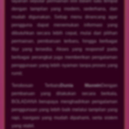
layanan seputar permainan slot dalam satu tempat
dengan tampilan yang modern, sederhana, dan
mudah digunakan. Setiap menu dirancang agar
pengguna dapat menemukan informasi yang
dibutuhkan secara lebih cepat, mulai dari pilihan
permainan, pembaruan terbaru, hingga berbagai
fitur yang tersedia. Akses yang responsif pada
berbagai perangkat juga memberikan pengalaman
penggunaan yang lebih nyaman tanpa proses yang
rumit.
Terobosan Terbaru
Dunia Maxwin
Dengan
pembaruan yang dilakukan secara berkala,
BOLADANA berupaya menghadirkan pengalaman
penggunaan yang lebih baik melalui tampilan yang
rapi, navigasi yang mudah dipahami, serta sistem
yang stabil.