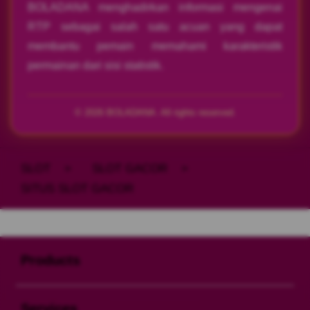
BOLADANA menghadirkan informasi mengenai
RTP sebagai salah satu acuan yang dapat
membantu pemain memahami karakteristik
permainan dari sisi statistik.
© 2026 BOLADANA. All rights reserved.
SLOT
>
SLOT GACOR
>
SITUS SLOT GACOR
Buka
Footer Navigation
Products
Buka
Services