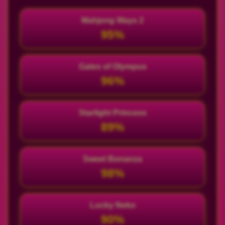
Mahjong Ways 2
95%
Gates of Olympus
96%
Starlight Princess
89%
Sweet Bonanza
98%
Lucky Neko
90%