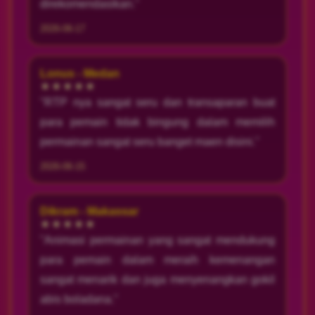
direkomendasikan."
2026-06-17
Lonus - Medan
★★★★★
"RTP nya sangat seru dan transaparan buat
para pemain tidak bingung dalam memilih
permainan sangat seru banget maen disini."
2026-06-15
Dikram - Makassar
★★★★★
"Animasi permainan yang sangat mendukung
para pemain dalam meraih kemenangan
sangat menarik dan juga menyenangkan gokil
abis boladana."