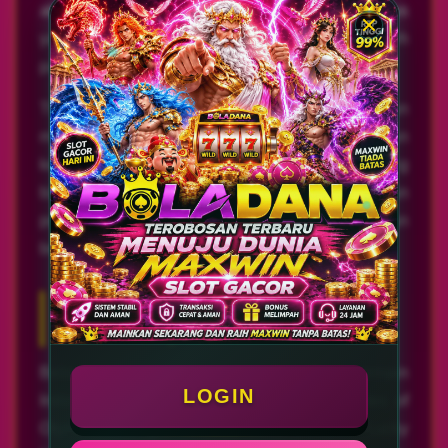
akan mendapatkan berbagai macam bonus bonus
yang sangat menarik yang bisa di mainkan oleh
para pemain.
TIdak Hanya Sampai Disitu saja para pemain akan
mendapatkan berbagai rtp yang sangat tinggi dan
kemenangan maksimal yang sangat mudah yang
bisa didapatkan,Denga tampilan ekonomis dan
permainan yang sangat inovatif,Para pemain akan
bermain dengan rasa nyaman.
Rekomendasi Game Slot
Gacor Populer
Beberapa permainan yang sering dicari pemain
LOGIN
Indonesia antara lain Mahjong Ways 2, Gates of
Olympus, Starlight Princess, Sweet Bonanza, Lucky