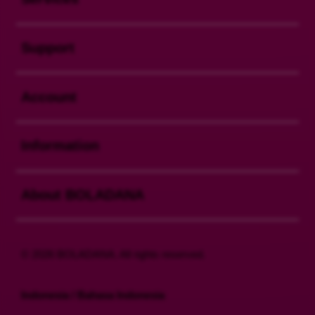
Buka
Support
Buka
Account
Buka
Information
Buka
About BOLADANA
© 2026 BOLADANA. All rights reserved.
Indonesia / Bahasa Indonesia