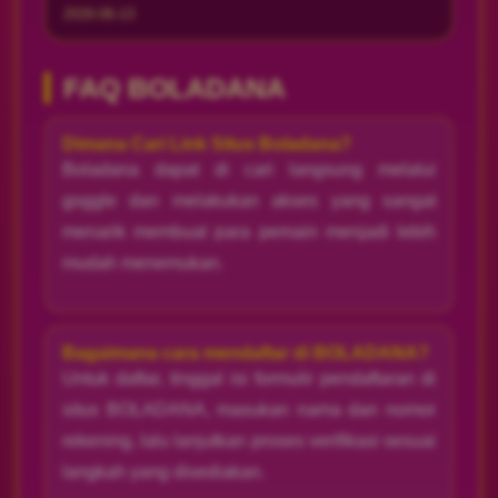
2026-06-13
FAQ BOLADANA
Dimana Cari Link Situs Boladana?
Boladana dapat di cari langsung melalui
goggle dan melakukan akses yang sangat
menarik membuat para pemain menjadi lebih
mudah menemukan.
Bagaimana cara mendaftar di BOLADANA?
Untuk daftar, tinggal isi formulir pendaftaran di
situs BOLADANA, masukan nama dan nomor
rekening, lalu lanjutkan proses verifikasi sesuai
langkah yang disediakan.