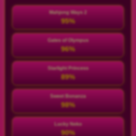
Mahjong Ways 2
95%
Gates of Olympus
96%
Starlight Princess
89%
Sweet Bonanza
98%
Lucky Neko
90%